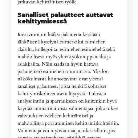
jatkuvan kehittämisen työlle.
Sanalliset palautteet auttavat
kehittymisessä
Itsearvioinnin lisäksi palautetta kerätään
sähköisenä kyselynä esimerkiksi esimiehen
alaisilta, kollegoilta, esimiehen esimieheltä sekä
mahdollisesti myös yhteistyökumppaneilta ja
asiakkailta. Näin saadaan hyvin kattava
palautetieto esimiehen toiminnasta. Yksilön
näkökulmasta kiinnostavinta ovat yleensä
sanalliset palautteet, joista henkilökohtaiset
kehittymiskohteet usein löytyvät. Tulosten
analysointiin ja sparraukseen on kuitenkin hyvä
käyttää ammattitaitoista valmentajaa, joka tukee
vahvuuksien edelleen kehittämistä ja
mahdollistaa porautumisen kehittämiskohteisiin.
Valmentaja voi myös auttaa ja tukea silloin, jos
esimies saa voimakasta kritiikkiä omasta