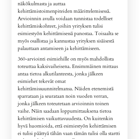
näkökulmasta ja auttaa
kehittämistoimenpiteiden määrittelemisessä.
Arvioinnin avulla voidaan tunnistaa todelliset
kehittämiskohteet, joihin yrityksen tulisi
esimiestyön kehittämisessä panostaa. Toisaalta se
myös osallistaa ja kannustaa yrityksen sisäisestä
palauttaan antamiseen ja kehittämiseen.
360-arviointi esimiehille on myös mahdollista
toteuttaa kaksivaiheisena. Ensimmäinen mittaus
antaa tietoa alkutilanteesta, jonka jälkeen
esimiehet tekevät omat
kehittämissuunnitelmansa. Näiden etenemistä
sparrataan ja seurataan noin vuoden verran,
jonka jälkeen toteutetaan arvioinnin toinen
vaihe. Näin saadaan loppumittauksena tietoa
kehittämisen vaikuttavuudesta. On kuitenkin
hyvä huomioida, että esimiestyön kehittämisen
ei tulisi päättyä tähän vaan tämän tulisi olla startti