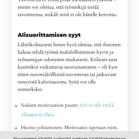
emme voi olettaa, että työntekijä tietää
tavoitteensa, mikäli niitä ei ole hänelle kerrottu.
Alisuorittamisen syyt
Lähtökohtaisesti lienee hyvä olettaa, että ihminen
haluaa tehdä työnsä mahdollisimman hyvin ja
työnantajan odotusten mukaisesti. Erilaiset asiat
kuitenkin vaikuttavat suoriutumiseen – oli kyse
sitten euromäärällisistä tavoitteista tai jatkuvasti
venyvistä kahvitauoista. Syitä voi olla
esimerkiksi:
Sisäisen motivaation puute:
työ ei ole enää
elämisen ehto
Huono johtaminen: Motivaatio tapetaan esim.
jatkuvalla itsetunnon heikentämisellä (esim.
Sivustomme käyttää evästeitä parhaan käyttökokemuksen