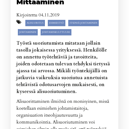
Mittaaminen
Kirjoitettu 04.11.2019
ALISUORITUS
ESIMIESTYÖ
ITSENSÄ JOHTAMINEN
JOHTAMINEN
JOHTAMISKULTTUURI
Työstä suoriutumista mitataan jollain
tasolla jokaisessa yrityksessä. Henkilölle
on annettu työtehtäviä ja tavoitteita,
joiden odotetaan tulevan tehdyksi tietyssä
ajassa tai arvossa. Mikäli työntekijällä on
jatkuvia vaikeuksia suoriutua annetuista
tehtävistä odotusarvojen mukaisesti, on
kyseessä alisuoriutuminen.
Alisuorittaminen ilmiönä on monisyinen, missä
koetellaan esimiehen johtamistaitoja,
organisaation itseohjautuvuutta ja
kommunikointia. Alisuoriutuminen voi
esimiehen silmin olla myös sitä, että työntekijä