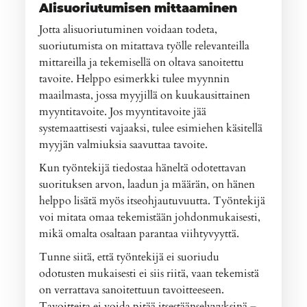
Alisuoriutumisen mittaaminen
Jotta alisuoriutuminen voidaan todeta,
suoriutumista on mitattava työlle relevanteilla
mittareilla ja tekemisellä on oltava sanoitettu
tavoite. Helppo esimerkki tulee myynnin
maailmasta, jossa myyjillä on kuukausittainen
myyntitavoite. Jos myyntitavoite jää
systemaattisesti vajaaksi, tulee esimiehen käsitellä
myyjän valmiuksia saavuttaa tavoite.
Kun työntekijä tiedostaa häneltä odotettavan
suorituksen arvon, laadun ja määrän, on hänen
helppo lisätä myös itseohjautuvuutta. Työntekijä
voi mitata omaa tekemistään johdonmukaisesti,
mikä omalta osaltaan parantaa viihtyvyyttä.
Tunne siitä, että työntekijä ei suoriudu
odotusten mukaisesti ei siis riitä, vaan tekemistä
on verrattava sanoitettuun tavoitteeseen.
Tavoitteita ei voida pitää itsestäänselvyyksinä –