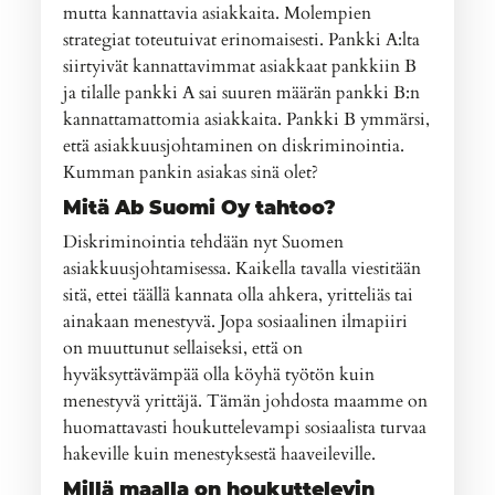
mutta kannattavia asiakkaita. Molempien
strategiat toteutuivat erinomaisesti. Pankki A:lta
siirtyivät kannattavimmat asiakkaat pankkiin B
ja tilalle pankki A sai suuren määrän pankki B:n
kannattamattomia asiakkaita. Pankki B ymmärsi,
että asiakkuusjohtaminen on diskriminointia.
Kumman pankin asiakas sinä olet?
Mitä Ab Suomi Oy tahtoo?
Diskriminointia tehdään nyt Suomen
asiakkuusjohtamisessa. Kaikella tavalla viestitään
sitä, ettei täällä kannata olla ahkera, yritteliäs tai
ainakaan menestyvä. Jopa sosiaalinen ilmapiiri
on muuttunut sellaiseksi, että on
hyväksyttävämpää olla köyhä työtön kuin
menestyvä yrittäjä. Tämän johdosta maamme on
huomattavasti houkuttelevampi sosiaalista turvaa
hakeville kuin menestyksestä haaveileville.
Millä maalla on houkuttelevin