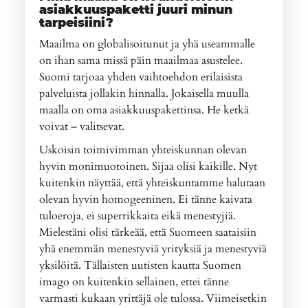
asiakkuuspaketti juuri minun
tarpeisiini?
Maailma on globalisoitunut ja yhä useammalle
on ihan sama missä päin maailmaa asustelee.
Suomi tarjoaa yhden vaihtoehdon erilaisista
palveluista jollakin hinnalla. Jokaisella muulla
maalla on oma asiakkuuspakettinsa. He ketkä
voivat – valitsevat.
Uskoisin toimivimman yhteiskunnan olevan
hyvin monimuotoinen. Sijaa olisi kaikille. Nyt
kuitenkin näyttää, että yhteiskuntamme halutaan
olevan hyvin homogeeninen. Ei tänne kaivata
tuloeroja, ei superrikkaita eikä menestyjiä.
Mielestäni olisi tärkeää, että Suomeen saataisiin
yhä enemmän menestyviä yrityksiä ja menestyviä
yksilöitä. Tällaisten uutisten kautta Suomen
imago on kuitenkin sellainen, ettei tänne
varmasti kukaan yrittäjä ole tulossa. Viimeisetkin