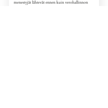
menestyjät lähtevät ennen kuin verohallinnon
raju ehdotus tulee edes voimaan.
Veropakolaisuus ei ole tietysti kunnioitettava
arvo, mutta politiikan pitäisikin olla sellaista, että
maahamme haluttaisiin – ei täältä pois.
Suomesta on tulossa pakolaisuuden lähtömaa –
Suomen asiakkuusstrategia puree!
-Markku-
Jaa artikkeli
LinkedIn
Twitter
Facebook
Email
WhatsApp
Share
Avainsanoja