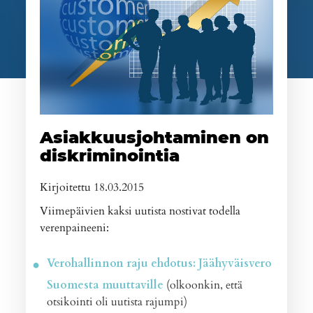
Asiakkuusjohtaminen on
diskriminointia
Kirjoitettu 18.03.2015
Viimepäivien kaksi uutista nostivat todella
verenpaineeni:
Verohallinnon raju ehdotus: Jäähyväisvero
Suomesta muuttaville
(olkoonkin, että
otsikointi oli uutista rajumpi)