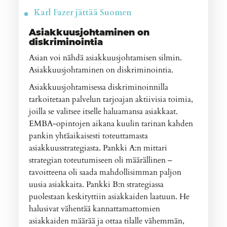
Karl Fazer jättää Suomen
Asiakkuusjohtaminen on
diskriminointia
Asian voi nähdä asiakkuusjohtamisen silmin.
Asiakkuusjohtaminen on diskriminointia.
Asiakkuusjohtamisessa diskriminoinnilla
tarkoitetaan palvelun tarjoajan aktiivisia toimia,
joilla se valitsee itselle haluamansa asiakkaat.
EMBA-opintojen aikana kuulin tarinan kahden
pankin yhtäaikaisesti toteuttamasta
asiakkuusstrategiasta. Pankki A:n mittari
strategian toteutumiseen oli määrällinen –
tavoitteena oli saada mahdollisimman paljon
uusia asiakkaita. Pankki B:n strategiassa
puolestaan keskityttiin asiakkaiden laatuun. He
halusivat vähentää kannattamattomien
asiakkaiden määrää ja ottaa tilalle vähemmän,