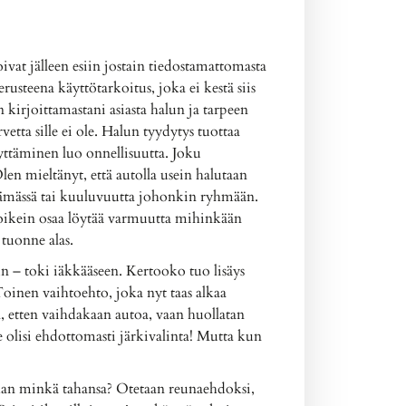
at jälleen esiin jostain tiedostamattomasta
usteena käyttötarkoitus, joka ei kestä siis
irjoittamastani asiasta halun ja tarpeen
etta sille ei ole. Halun tyydytys tuottaa
yttäminen luo onnellisuutta. Joku
en mieltänyt, että autolla usein halutaan
öelämässä tai kuuluvuutta johonkin ryhmään.
oikein osaa löytää varmuutta mihinkään
tuonne alas.
n – toki iäkkääseen. Kertooko tuo lisäys
Toinen vaihtoehto, joka nyt taas alkaa
 etten vaihdakaan autoa, vaan huollatan
Se olisi ehdottomasti järkivalinta! Mutta kun
a ihan minkä tahansa? Otetaan reunaehdoksi,