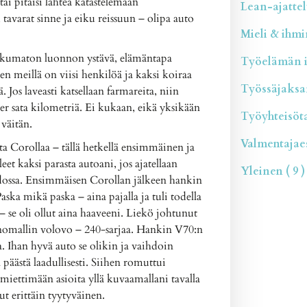
tai pitäisi lähteä katastelemaan
Lean-ajattelu
 tavarat sinne ja eiku reissuun – olipa auto
Mieli & ihmin
kkumaton luonnon ystävä, elämäntapa
Työelämän il
een meillä on viisi henkilöä ja kaksi koiraa
Työssäjaksam
Jos laveasti katsellaan farmareita, niin
 per sata kilometriä. Ei kukaan, eikä yksikään
Työyhteisötai
 väitän.
Valmentajaesi
a Corollaa – tällä hetkellä ensimmäinen ja
eet kaksi parasta autoani, jos ajatellaan
Yleinen ( 9 )
dossa. Ensimmäisen Corollan jälkeen hankin
aska mikä paska – aina pajalla ja tuli todella
– se oli ollut aina haaveeni. Liekö johtunut
tanomallin volovo – 240-sarjaa. Hankin V70:n
a. Ihan hyvä auto se olikin ja vaihdoin
a päästä laadullisesti. Siihen romuttui
miettimään asioita yllä kuvaamallani tavalla
t erittäin tyytyväinen.