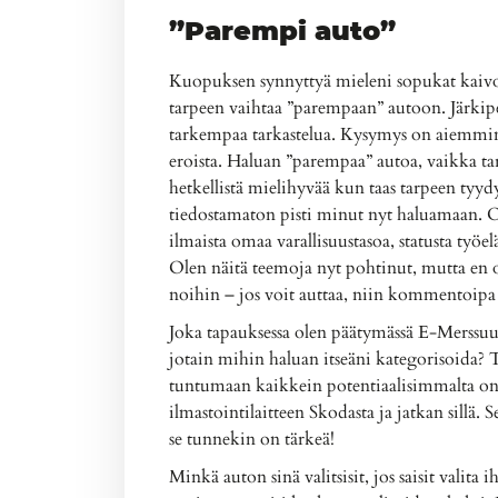
”Parempi auto”
Kuopuksen synnyttyä mieleni sopukat kaivoiv
tarpeen vaihtaa ”parempaan” autoon. Järkiper
tarkempaa tarkastelua. Kysymys on aiemmin k
eroista. Haluan ”parempaa” autoa, vaikka tarv
hetkellistä mielihyvää kun taas tarpeen tyyd
tiedostamaton pisti minut nyt haluamaan. Ol
ilmaista omaa varallisuustasoa, statusta ty
Olen näitä teemoja nyt pohtinut, mutta en 
noihin – jos voit auttaa, niin kommentoipa 
Joka tapauksessa olen päätymässä E-Merssuu
jotain mihin haluan itseäni kategorisoida? 
tuntumaan kaikkein potentiaalisimmalta on,
ilmastointilaitteen Skodasta ja jatkan sillä. 
se tunnekin on tärkeä!
Minkä auton sinä valitsisit, jos saisit valit