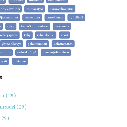
yöhyvinvointi
esimiestyö
esimieskoulutus
äjaksaminen
valmentaja
onnellisuus
työelämä
s
tyky
itsensä johtaminen
luottamus
kehityspäivä
tyhy
ryhmähenki
arvot
yhteisöllisyys
palautuminen
kehittäminen
isuoritus
esihenkilötyö
muutosjohtaminen
yysit
johtajuus
t
t ( 29 )
ttuuri ( 29 )
 79 )