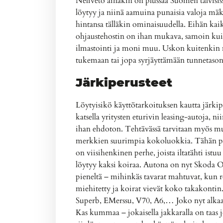
Neliveto ainakin on plussaa Suomen talvisi
löytyy ja niinä aamuina punaisia valoja mäki
hintansa tälläkin ominaisuudella. Eihän kaik
ohjaustehostin on ihan mukava, samoin kuin
ilmastointi ja moni muu. Uskon kuitenkin 
tukemaan tai jopa syrjäyttämään tunnetason
Järkiperusteet
Löytyisikö käyttötarkoituksen kautta järkipe
katsella yritysten eturivin leasing-autoja, n
ihan ehdoton. Tehtävässä tarvitaan myös muu
merkkien suurimpia kokoluokkia. Tähän per
on viisihenkinen perhe, joista iltatähti istuu
löytyy kaksi koiraa. Autona on nyt Skoda 
pieneltä – mihinkäs tavarat mahtuvat, kun r
miehitetty ja koirat vievät koko takakonti
Superb, EMerssu, V70, A6,… Joko nyt alkaa 
Kas kummaa – jokaisella jakkaralla on taas j