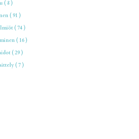
 ( 8 )
en ( 91 )
miöt ( 74 )
inen ( 16 )
dot ( 29 )
ttely ( 7 )