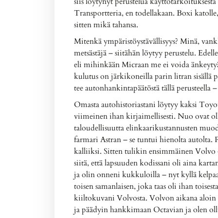
siis löytynyt perustelua käyttötarkoituksesta 
Transportteria, en todellakaan. Boxi katolle,
sitten mikä tahansa.
Mitenkä ympäristöystävällisyys? Minä, van
metsästäjä – siitähän löytyy perustelu. Edell
eli mihinkään Micraan me ei voida änkeytyä. 
kulutus on järkikoneilla parin litran sisällä
tee autonhankintapäätöstä tällä perusteella –
Omasta autohistoriastani löytyy kaksi Toyot
viimeinen ihan kirjaimellisesti. Nuo ovat oll
taloudellisuutta elinkaarikustannusten muo
farmari Astran – se tuntui hienolta autolta. P
kalliiksi. Sitten tulikin ensimmäinen Volvo 
siitä, että lapsuuden kodissani oli aina kar
ja olin onneni kukkuloilla – nyt kyllä kelpa
toisen samanlaisen, joka taas oli ihan toisest
kiiltokuvani Volvosta. Volvon aikana aloin 
ja päädyin hankkimaan Octavian ja olen ollu