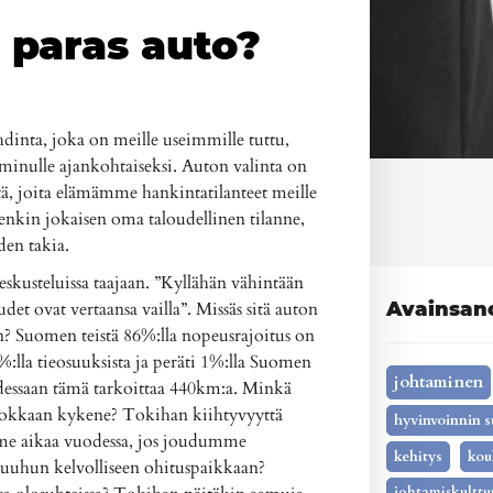
e paras auto?
dinta, joka on meille useimmille tuttu,
i minulle ajankohtaiseksi. Auton valinta on
ä, joita elämämme hankintatilanteet meille
etenkin jokaisen oma taloudellinen tilanne,
den takia.
eskusteluissa taajaan. ”Kyllähän vähintään
et ovat vertaansa vailla”. Missäs sitä auton
Avainsan
n? Suomen teistä 86%:lla nopeusrajoitus on
%:lla tieosuuksista ja peräti 1%:lla Suomen
johtaminen
udessaan tämä tarkoittaa 440km:a. Minkä
sluokkaan kykene? Tokihan kiihtyvyyttä
hyvinvoinnin s
ämme aikaa vuodessa, jos joudumme
kehitys
kou
muuhun kelvolliseen ohituspaikkaan?
johtamiskulttu