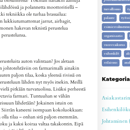
ssa olosuhteissa? Tokihan näitäkin aamuja
lähdöissä ja polannetta moottoritiellä –
turvallisuus
t
ki tekniikka ole turhaa brassailua:
palaute
työss
 lukkiutumattomat jarrut, airbagit,
esimiesvalmennu
monen hakevan teknistä perustelua
 perustelunsa.
organisaatio
vuorovaikutus
esihenkilö
al
rusteluita auton valintaan? Jos aletaan
erilaisuus
anal
iin johtotehtäviin on farmarimalli ainakin
ten paljon tilaa, koska yleensä rivissä on
Kategoria
usteluun lähden nyt myös itsekin. Meillä
 vielä pitkään turvatuolissa. Lisäksi perheestä
Octavia farmari. Tuntuuhan se vähän
Asiakastarina
eissuun lähdetään? Jokainen istuin on
Esihenkilökul
n. Siirrän katseeni isompaan kokoluokkaan:
olla tilaa – onhan sitä paljon enemmän.
Johtaminen (
oku ja kaksi koiraa valtaa takakontin. Eipä