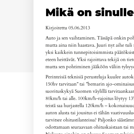
Mikä on sinull
Kirjoitettu 05.06.2013
Auto ja sen vaihtaminen. Tässäpä onkin poh
mutta aina niin haastava. Juuri nyt aihe tul
yksi kaikkein tunnepitoisimmista päätöksist
eteen heittävät. Yksi rajoittava tekijä on ti
mutta sen pohtiminen jääköön väliin tylsyy
Perinteisiä teknisiä perusteluja kuulee autok
150hv tarvitaan” tai ”bemarin ajo-ominaisuud
suorituskykyä Suomen väylillä tarvitaankaa
80km/h tai alle. 100km/h-rajoitus löytyy 13
teistä saa hurjastella 120km/h – kokonaisu
auton alusta tai jousitus ei tähän vaativuu
tarvitsee ohitustilanteissa? Paljonko sääst
odottamaan seuraavaan ohituskaistaan tai 