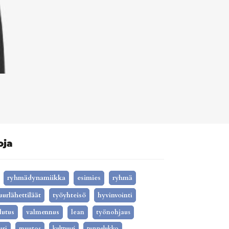
oja
ryhmädynamiikka
esimies
ryhmä
uurlähettiläät
työyhteisö
hyvinvointi
lutus
valmennus
lean
työnohjaus
uri
muutos
kulttuuri
tunnelukko