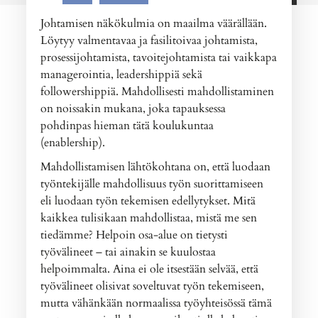
Johtamisen näkökulmia on maailma väärällään.
Löytyy valmentavaa ja fasilitoivaa johtamista,
prosessijohtamista, tavoitejohtamista tai vaikkapa
managerointia, leadershippiä sekä
followershippiä. Mahdollisesti mahdollistaminen
on noissakin mukana, joka tapauksessa
pohdinpas hieman tätä koulukuntaa
(enablership).
Mahdollistamisen lähtökohtana on, että luodaan
työntekijälle mahdollisuus työn suorittamiseen
eli luodaan työn tekemisen edellytykset. Mitä
kaikkea tulisikaan mahdollistaa, mistä me sen
tiedämme? Helpoin osa-alue on tietysti
työvälineet – tai ainakin se kuulostaa
helpoimmalta. Aina ei ole itsestään selvää, että
työvälineet olisivat soveltuvat työn tekemiseen,
mutta vähänkään normaalissa työyhteisössä tämä