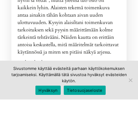
hyvin sä vedät”, mutta yleensä tuo osio on
kaikkein lyhin. Alaisten tekemä toimenkuva
antaa ainakin tähän kohtaan aivan uuden
ulottuvuuden. Kysyin alaisiltani toimenkuvan
tarkoituksen sekä pyysin määrittämään kolme
tärkeintä tehtävääni. Näiden kautta on erittäin
antoisa keskustella, mitä määritelmät tarkoittavat
käytännössä ja miten sen pitäisi näkyä arjessa.
Vaihtoehtohan on tietysti näyttää
Sivustomme käyttää evästeitä parhaan käyttökokemuksen
powerpointiltakin, että enablership on nyt
tarjoamiseksi. Käyttämällä tätä sivustoa hyväksyt evästeiden
leadershipissä cool, eiköhän me etabloida tämä
käytön.
meidän prosesseihin ja jalkauteta läpi
Hyväksyn
Tietosuojaseloste
organisaation. Joo, hyvä idea – laitetaan se
TIPpiin!
-Markku-
Lue lisää…