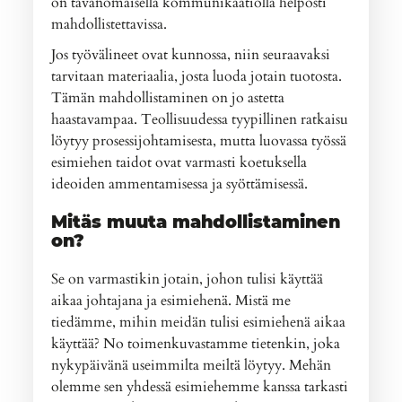
on tavanomaisella kommunikaatiolla helposti
mahdollistettavissa.
Jos työvälineet ovat kunnossa, niin seuraavaksi
tarvitaan materiaalia, josta luoda jotain tuotosta.
Tämän mahdollistaminen on jo astetta
haastavampaa. Teollisuudessa tyypillinen ratkaisu
löytyy prosessijohtamisesta, mutta luovassa työssä
esimiehen taidot ovat varmasti koetuksella
ideoiden ammentamisessa ja syöttämisessä.
Mitäs muuta mahdollistaminen
on?
Se on varmastikin jotain, johon tulisi käyttää
aikaa johtajana ja esimiehenä. Mistä me
tiedämme, mihin meidän tulisi esimiehenä aikaa
käyttää? No toimenkuvastamme tietenkin, joka
nykypäivänä useimmilta meiltä löytyy. Mehän
olemme sen yhdessä esimiehemme kanssa tarkasti