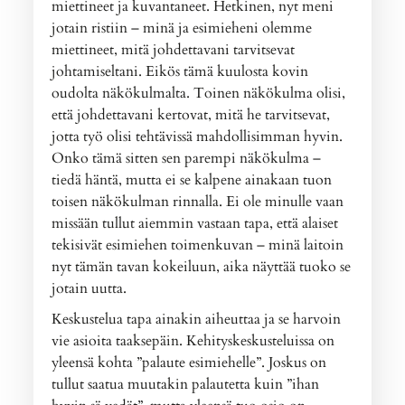
miettineet ja kuvantaneet. Hetkinen, nyt meni
jotain ristiin – minä ja esimieheni olemme
miettineet, mitä johdettavani tarvitsevat
johtamiseltani. Eikös tämä kuulosta kovin
oudolta näkökulmalta. Toinen näkökulma olisi,
että johdettavani kertovat, mitä he tarvitsevat,
jotta työ olisi tehtävissä mahdollisimman hyvin.
Onko tämä sitten sen parempi näkökulma –
tiedä häntä, mutta ei se kalpene ainakaan tuon
toisen näkökulman rinnalla. Ei ole minulle vaan
missään tullut aiemmin vastaan tapa, että alaiset
tekisivät esimiehen toimenkuvan – minä laitoin
nyt tämän tavan kokeiluun, aika näyttää tuoko se
jotain uutta.
Keskustelua tapa ainakin aiheuttaa ja se harvoin
vie asioita taaksepäin. Kehityskeskusteluissa on
yleensä kohta ”palaute esimiehelle”. Joskus on
tullut saatua muutakin palautetta kuin ”ihan