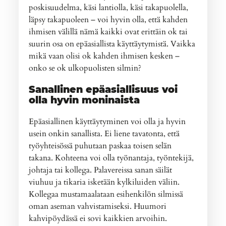
poskisuudelma, käsi lantiolla, käsi takapuolella,
läpsy takapuoleen – voi hyvin olla, että kahden
ihmisen välillä nämä kaikki ovat erittäin ok tai
suurin osa on epäasiallista käyttäytymistä. Vaikka
mikä vaan olisi ok kahden ihmisen kesken –
onko se ok ulkopuolisten silmin?
Sanallinen epäasiallisuus voi
olla hyvin moninaista
Epäasiallinen käyttäytyminen voi olla ja hyvin
usein onkin sanallista. Ei liene tavatonta, että
työyhteisössä puhutaan paskaa toisen selän
takana. Kohteena voi olla työnantaja, työntekijä,
johtaja tai kollega. Palavereissa sanan säilät
viuhuu ja tikaria isketään kylkiluiden väliin.
Kollegaa mustamaalataan esihenkilön silmissä
oman aseman vahvistamiseksi. Huumori
kahvipöydässä ei sovi kaikkien arvoihin.