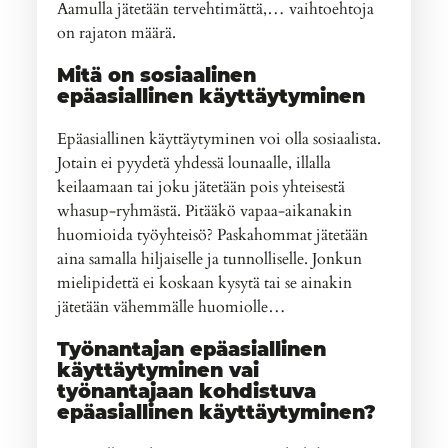
Aamulla jätetään tervehtimättä,… vaihtoehtoja
on rajaton määrä.
Mitä on sosiaalinen
epäasiallinen käyttäytyminen
Epäasiallinen käyttäytyminen voi olla sosiaalista.
Jotain ei pyydetä yhdessä lounaalle, illalla
keilaamaan tai joku jätetään pois yhteisestä
whasup-ryhmästä. Pitääkö vapaa-aikanakin
huomioida työyhteisö? Paskahommat jätetään
aina samalla hiljaiselle ja tunnolliselle. Jonkun
mielipidettä ei koskaan kysytä tai se ainakin
jätetään vähemmälle huomiolle…
Työnantajan epäasiallinen
käyttäytyminen vai
työnantajaan kohdistuva
epäasiallinen käyttäytyminen?