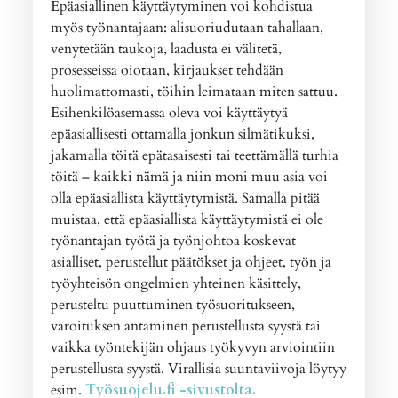
Epäasiallinen käyttäytyminen voi kohdistua
myös työnantajaan: alisuoriudutaan tahallaan,
venytetään taukoja, laadusta ei välitetä,
prosesseissa oiotaan, kirjaukset tehdään
huolimattomasti, töihin leimataan miten sattuu.
Esihenkilöasemassa oleva voi käyttäytyä
epäasiallisesti ottamalla jonkun silmätikuksi,
jakamalla töitä epätasaisesti tai teettämällä turhia
töitä – kaikki nämä ja niin moni muu asia voi
olla epäasiallista käyttäytymistä. Samalla pitää
muistaa, että epäasiallista käyttäytymistä ei ole
työnantajan työtä ja työnjohtoa koskevat
asialliset, perustellut päätökset ja ohjeet, työn ja
työyhteisön ongelmien yhteinen käsittely,
perusteltu puuttuminen työsuoritukseen,
varoituksen antaminen perustellusta syystä tai
vaikka työntekijän ohjaus työkyvyn arviointiin
perustellusta syystä. Virallisia suuntaviivoja löytyy
esim.
Työsuojelu.fi -sivustolta.