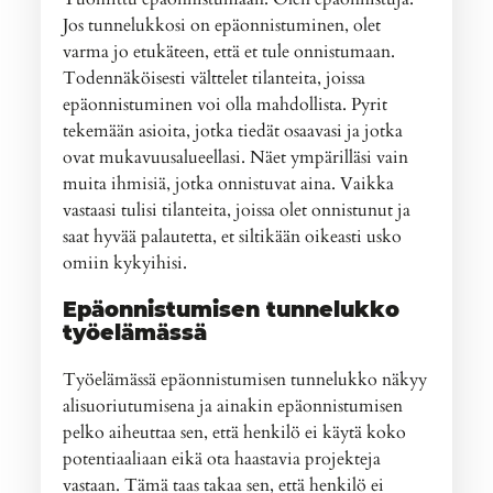
Jos tunnelukkosi on epäonnistuminen, olet
varma jo etukäteen, että et tule onnistumaan.
Todennäköisesti välttelet tilanteita, joissa
epäonnistuminen voi olla mahdollista. Pyrit
tekemään asioita, jotka tiedät osaavasi ja jotka
ovat mukavuusalueellasi. Näet ympärilläsi vain
muita ihmisiä, jotka onnistuvat aina. Vaikka
vastaasi tulisi tilanteita, joissa olet onnistunut ja
saat hyvää palautetta, et siltikään oikeasti usko
omiin kykyihisi.
Epäonnistumisen tunnelukko
työelämässä
Työelämässä epäonnistumisen tunnelukko näkyy
alisuoriutumisena ja ainakin epäonnistumisen
pelko aiheuttaa sen, että henkilö ei käytä koko
potentiaaliaan eikä ota haastavia projekteja
vastaan. Tämä taas takaa sen, että henkilö ei