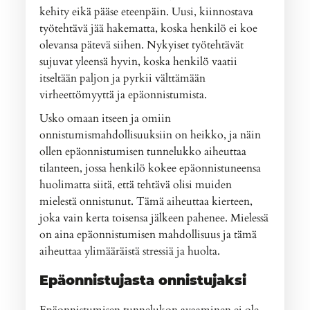
kehity eikä pääse eteenpäin. Uusi, kiinnostava
työtehtävä jää hakematta, koska henkilö ei koe
olevansa pätevä siihen. Nykyiset työtehtävät
sujuvat yleensä hyvin, koska henkilö vaatii
itseltään paljon ja pyrkii välttämään
virheettömyyttä ja epäonnistumista.
Usko omaan itseen ja omiin
onnistumismahdollisuuksiin on heikko, ja näin
ollen epäonnistumisen tunnelukko aiheuttaa
tilanteen, jossa henkilö kokee epäonnistuneensa
huolimatta siitä, että tehtävä olisi muiden
mielestä onnistunut. Tämä aiheuttaa kierteen,
joka vain kerta toisensa jälkeen pahenee. Mielessä
on aina epäonnistumisen mahdollisuus ja tämä
aiheuttaa ylimääräistä stressiä ja huolta.
Epäonnistujasta onnistujaksi