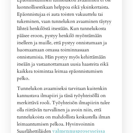
Epäonnistumisen tunnelukon avaaminen ei ole
luonnollisestikaan helppoa eikä yksinkertaista.
Epäonnistujaa ei auta toisten vakuuttelu tai
tukeminen, vaan tunnelukon avaaminen täytyy
lähteä henkilöstä itsestään. Kun tunnelukosta
pääsee eroon, pystyy henkilö myöntämään
itselleen ja muille, että pystyy onnistumaan ja
huomaamaan omassa toiminnassaan
onnistumisia. Hän pystyy myös kehittämään
itseään ja vastaanottamaan uusia haasteita eikä
kaikkea toimintaa leimaa epäonnistumisen
pelko.
Tunnelukon avaamiseksi tarvitaan kuitenkin
kannustava ilmapiiri ja tässä työyhteisöllä on
merkittävä rooli. Työyhteisön ilmapiirin tulee
olla riittävän turvallinen ja avoin niin, että
tunnelukoista on mahdollista keskustella ilman
leimaantumisen pelkoa. Hyvinvoinnin
Suurlähettiläiden
valmennusprosesseissa