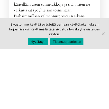
käsitellään usein tunnelukkoja ja sitä, miten ne
vaikuttavat työyhteisön toimintaan.
Parhaimmillaan valmennusprosessin aikana
osallistuja pystyy avaamaan oman tunnelukkonsa
Sivustomme käyttää evästeitä parhaan käyttökokemuksen
ja siitä voi olla suuri apu sekä henkilölle itselleen
tarjoamiseksi. Käyttämällä tätä sivustoa hyväksyt evästeiden
että hänen ympärillä olevalle työyhteisölle.
käytön.
-Kaisa
Hyväksyn
Tietosuojaseloste
Lähteenä käytetty Kimmo Takasen kirjaa
”Tunne lukkosi”
.
Lue muut Tunnelukko-kirjoitukset:
Oletko työyhteisönne pessimisti?
Oikeutus – ovatko tunteesi lukossa?
Olisiko aika antaa tilaa tunteille?