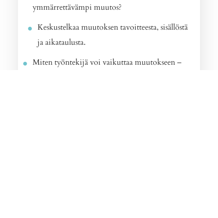
ymmärrettävämpi muutos?
Keskustelkaa muutoksen tavoitteesta, sisällöstä
ja aikataulusta.
Miten työntekijä voi vaikuttaa muutokseen –
tavoitteena hallittavampi muutos?
Keskustelkaa muutoksen suunnittelusta,
toteuttamistavasta sekä työntekijän asemasta
muutosta koskevassa päätöksenteossa.
Mitkä ovat muutoksen vaikutukset –
tavoitteena mielekkäämpi muutos?
Keskustelkaa miten muutos vaikuttaa
työntekijän omaan:
työuraan ja työstä saatavaan korvaukseen