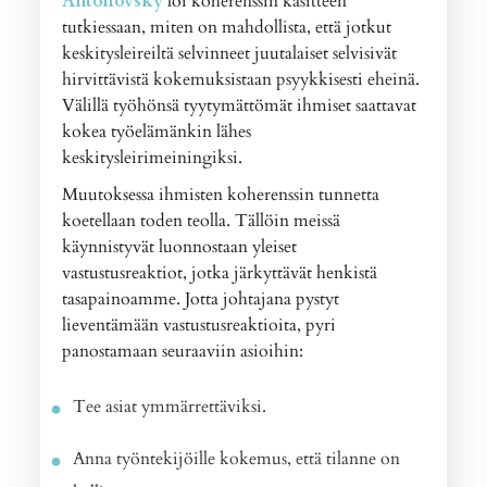
Antonovsky
loi koherenssin käsitteen
tutkiessaan, miten on mahdollista, että jotkut
keskitysleireiltä selvinneet juutalaiset selvisivät
hirvittävistä kokemuksistaan psyykkisesti eheinä.
Välillä työhönsä tyytymättömät ihmiset saattavat
kokea työelämänkin lähes
keskitysleirimeiningiksi.
Muutoksessa ihmisten koherenssin tunnetta
koetellaan toden teolla. Tällöin meissä
käynnistyvät luonnostaan yleiset
vastustusreaktiot, jotka järkyttävät henkistä
tasapainoamme. Jotta johtajana pystyt
lieventämään vastustusreaktioita, pyri
panostamaan seuraaviin asioihin:
Tee asiat ymmärrettäviksi.
Anna työntekijöille kokemus, että tilanne on