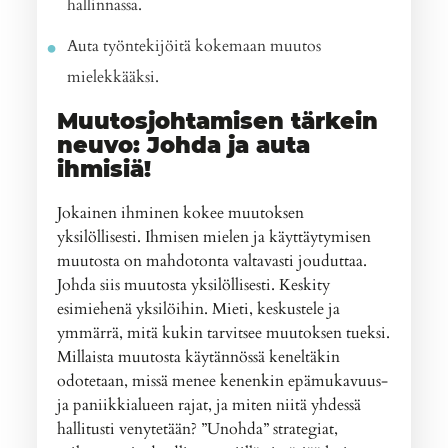
hallinnassa.
Auta työntekijöitä kokemaan muutos
mielekkääksi.
Muutosjohtamisen tärkein
neuvo: Johda ja auta
ihmisiä!
Jokainen ihminen kokee muutoksen
yksilöllisesti. Ihmisen mielen ja käyttäytymisen
muutosta on mahdotonta valtavasti jouduttaa.
Johda siis muutosta yksilöllisesti. Keskity
esimiehenä yksilöihin. Mieti, keskustele ja
ymmärrä, mitä kukin tarvitsee muutoksen tueksi.
Millaista muutosta käytännössä keneltäkin
odotetaan, missä menee kenenkin epämukavuus-
ja paniikkialueen rajat, ja miten niitä yhdessä
hallitusti venytetään? ”Unohda” strategiat,