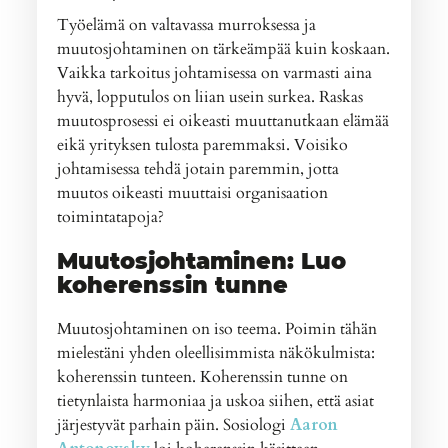
Työelämä on valtavassa murroksessa ja
muutosjohtaminen on tärkeämpää kuin koskaan.
Vaikka tarkoitus johtamisessa on varmasti aina
hyvä, lopputulos on liian usein surkea. Raskas
muutosprosessi ei oikeasti muuttanutkaan elämää
eikä yrityksen tulosta paremmaksi. Voisiko
johtamisessa tehdä jotain paremmin, jotta
muutos oikeasti muuttaisi organisaation
toimintatapoja?
Muutosjohtaminen: Luo
koherenssin tunne
Muutosjohtaminen on iso teema. Poimin tähän
mielestäni yhden oleellisimmista näkökulmista:
koherenssin tunteen. Koherenssin tunne on
tietynlaista harmoniaa ja uskoa siihen, että asiat
järjestyvät parhain päin. Sosiologi
Aaron