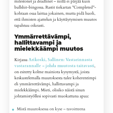
milestonet ja deadlinet – niillä ei pärjää kuin
bullshit-bingossa. Rastit tiekartan ”Completed”-
kohtaan osaa laittaa jokainen, mutta pidä huoli,
että ihmisten ajattelun ja käyttäytymisen muutos
tapahtuu oikeasti.
Ymmärrettävämpi,
hallittavampi ja
mielekkäämpi muutos
Kirjassa
Arikoski, Sallinen: Vastarinnasta
vastarannalle – johda muutosta taitavasti
,
on esitetty kolme mainiota kysymystä, joista
keskustelemalla muutoksesta tulee koherentimpi
eli ymmärrettävämpi, hallittavampi ja
mielekkäämpi. Mieti, olisiko näistä sinun
johtamistyöllesi sopivasti muokattuna apua:
Mistä muutoksessa on kyse – tavoitteena