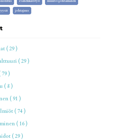
isuoritus
esihenkilötyö
muutosjohtaminen
yysit
johtajuus
t
t ( 29 )
ttuuri ( 29 )
 79 )
 ( 8 )
en ( 91 )
miöt ( 74 )
inen ( 16 )
dot ( 29 )