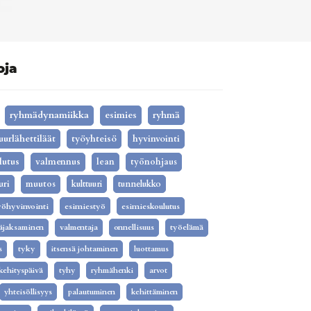
oja
ryhmädynamiikka
esimies
ryhmä
uurlähettiläät
työyhteisö
hyvinvointi
lutus
valmennus
lean
työnohjaus
uri
muutos
kulttuuri
tunnelukko
yöhyvinvointi
esimiestyö
esimieskoulutus
äjaksaminen
valmentaja
onnellisuus
työelämä
s
tyky
itsensä johtaminen
luottamus
kehityspäivä
tyhy
ryhmähenki
arvot
yhteisöllisyys
palautuminen
kehittäminen