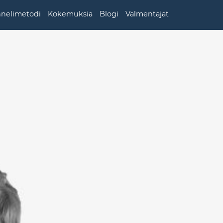
nnelimetodi
Kokemuksia
Blogi
Valmentajat