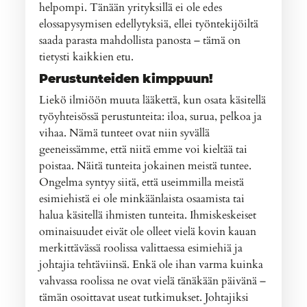
helpompi. Tänään yrityksillä ei ole edes
elossapysymisen edellytyksiä, ellei työntekijöiltä
saada parasta mahdollista panosta – tämä on
tietysti kaikkien etu.
Perustunteiden kimppuun!
Liekö ilmiöön muuta lääkettä, kun osata käsitellä
työyhteisössä perustunteita: iloa, surua, pelkoa ja
vihaa. Nämä tunteet ovat niin syvällä
geeneissämme, että niitä emme voi kieltää tai
poistaa. Näitä tunteita jokainen meistä tuntee.
Ongelma syntyy siitä, että useimmilla meistä
esimiehistä ei ole minkäänlaista osaamista tai
halua käsitellä ihmisten tunteita. Ihmiskeskeiset
ominaisuudet eivät ole olleet vielä kovin kauan
merkittävässä roolissa valittaessa esimiehiä ja
johtajia tehtäviinsä. Enkä ole ihan varma kuinka
vahvassa roolissa ne ovat vielä tänäkään päivänä –
tämän osoittavat useat tutkimukset. Johtajiksi