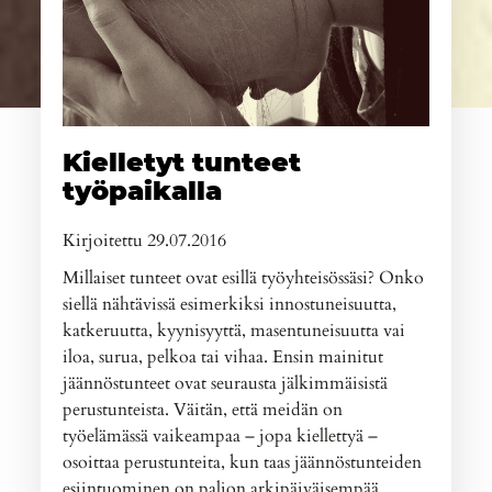
Kielletyt tunteet
työpaikalla
Kirjoitettu 29.07.2016
Millaiset tunteet ovat esillä työyhteisössäsi? Onko
siellä nähtävissä esimerkiksi innostuneisuutta,
katkeruutta, kyynisyyttä, masentuneisuutta vai
iloa, surua, pelkoa tai vihaa. Ensin mainitut
jäännöstunteet ovat seurausta jälkimmäisistä
perustunteista. Väitän, että meidän on
työelämässä vaikeampaa – jopa kiellettyä –
osoittaa perustunteita, kun taas jäännöstunteiden
esiintuominen on paljon arkipäiväisempää.