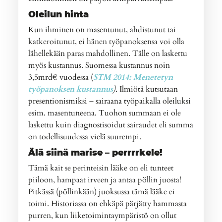
Oleilun hinta
Kun ihminen on masentunut, ahdistunut tai
katkeroitunut, ei hänen työpanoksensa voi olla
lähellekään paras mahdollinen. Tälle on laskettu
myös kustannus. Suomessa kustannus noin
3,5mrd€ vuodessa (
STM 2014: Menetetyn
työpanoksen kustannus
)
. Ilmiötä kutsutaan
presentionismiksi – sairaana työpaikalla oleiluksi
esim. masentuneena. Tuohon summaan ei ole
laskettu kuin diagnostisoidut sairaudet eli summa
on todellisuudessa vielä suurempi.
Älä siinä marise – perrrrkele!
Tämä kait se perinteisin lääke on eli tunteet
piiloon, hampaat irveen ja antaa pöllin juosta!
Pitkässä (pöllinkään) juoksussa tämä lääke ei
toimi. Historiassa on ehkäpä pärjätty hammasta
purren, kun liiketoimintaympäristö on ollut