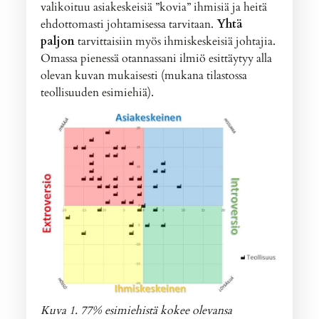
valikoituu asiakeskeisiä ”kovia” ihmisiä ja heitä
ehdottomasti johtamisessa tarvitaan.
Yhtä
paljon
tarvittaisiin myös ihmiskeskeisiä johtajia.
Omassa pienessä otannassani ilmiö esittäytyy alla
olevan kuvan mukaisesti (mukana tilastossa
teollisuuden esimiehiä).
Kuva 1. 77% esimiehistä kokee olevansa