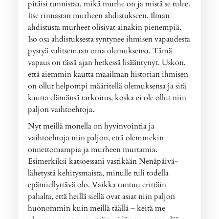
pitäisi tunnistaa, mikä murhe on ja mistä se tulee.
Itse rinnastan murheen ahdistukseen. Ilman
ahdistusta murheet olisivat ainakin pienempiä.
Iso osa ahdistuksesta syntynee ihmisen vapaudesta
pystyä valitsemaan oma olemuksensa. Tämä
vapaus on tässä ajan hetkessä lisääntynyt. Uskon,
että aiemmin kautta maailman historian ihmisen
on ollut helpompi määritellä olemuksensa ja sitä
kautta elämänsä tarkoitus, koska ei ole ollut niin
paljon vaihtoehtoja.
Nyt meillä monella on hyvinvointia ja
vaihtoehtoja niin paljon, että olemmekin
onnettomampia ja murheen murtamia.
Esimerkiksi katsoessani vastikään Nenäpäivä-
lähetystä kehitysmaista, minulle tuli todella
epämiellyttävä olo. Vaikka tuntuu erittäin
pahalta, että heillä siellä ovat asiat niin paljon
huonommin kuin meillä täällä – keitä me