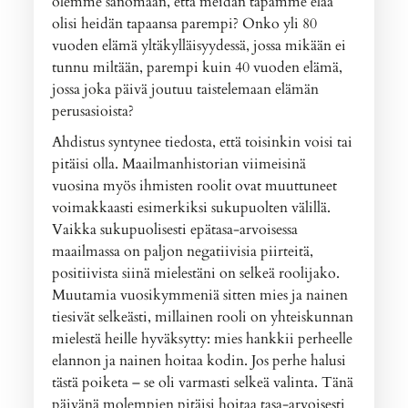
olemme sanomaan, että meidän tapamme elää
olisi heidän tapaansa parempi? Onko yli 80
vuoden elämä yltäkylläisyydessä, jossa mikään ei
tunnu miltään, parempi kuin 40 vuoden elämä,
jossa joka päivä joutuu taistelemaan elämän
perusasioista?
Ahdistus syntynee tiedosta, että toisinkin voisi tai
pitäisi olla. Maailmanhistorian viimeisinä
vuosina myös ihmisten roolit ovat muuttuneet
voimakkaasti esimerkiksi sukupuolten välillä.
Vaikka sukupuolisesti epätasa-arvoisessa
maailmassa on paljon negatiivisia piirteitä,
positiivista siinä mielestäni on selkeä roolijako.
Muutamia vuosikymmeniä sitten mies ja nainen
tiesivät selkeästi, millainen rooli on yhteiskunnan
mielestä heille hyväksytty: mies hankkii perheelle
elannon ja nainen hoitaa kodin. Jos perhe halusi
tästä poiketa – se oli varmasti selkeä valinta. Tänä
päivänä molempien pitäisi hoitaa tasa-arvoisesti