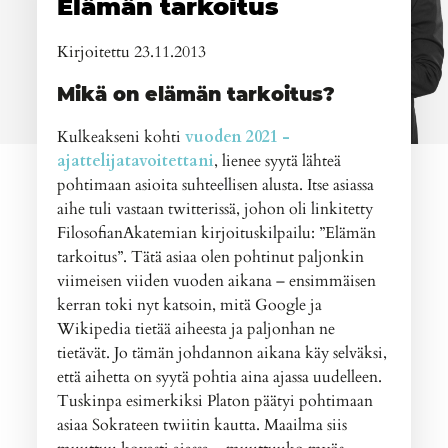
Elämän tarkoitus
Kirjoitettu 23.11.2013
Mikä on elämän tarkoitus?
Kulkeakseni kohti
vuoden 2021 -
ajattelijatavoitettani
, lienee syytä lähteä
pohtimaan asioita suhteellisen alusta. Itse asiassa
aihe tuli vastaan twitterissä, johon oli linkitetty
FilosofianAkatemian kirjoituskilpailu: ”Elämän
tarkoitus”. Tätä asiaa olen pohtinut paljonkin
viimeisen viiden vuoden aikana – ensimmäisen
kerran toki nyt katsoin, mitä Google ja
Wikipedia tietää aiheesta ja paljonhan ne
tietävät. Jo tämän johdannon aikana käy selväksi,
että aihetta on syytä pohtia aina ajassa uudelleen.
Tuskinpa esimerkiksi Platon päätyi pohtimaan
asiaa Sokrateen twiitin kautta. Maailma siis