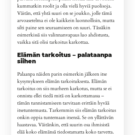
kummatkin roolit ja olla vielä hyviä puolisoja.
Väitän, että yhtä suuri on se joukko, jolle tämä
arvoasetelma ei ole kaikkein luonnollisin, mutta
silti paine sen seuraamiseen on suuri. Tässäkin
esimerkissä siis valinnanvapaus luo ahdistusta,
vaikka sitä olisi tarkoitus karkottaa.
Elämän tarkoitus – palataanpa
siihen
Palaanpa näiden parin esimerkin jälkeen itse
kysymykseen elämän tarkoituksesta. Elämän
tarkoitus on siis murheen karkotus, mutta se ei
onnistu ellei tiedä mitä on karkottamassa –
tämän tunnistamiseen tarvitaan erittäin hyvää
itsetuntemusta. Tarkemmin siis elämän tarkoitus
onkin oppia tuntemaan itsensä. Se on yllättävän
haastavaa. Väitänkin, että suurin osa ihmisistä
elää koko elämänsä tiedostamatta koko tarvetta.