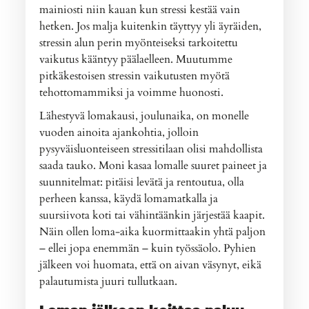
mainiosti niin kauan kun stressi kestää vain
hetken. Jos malja kuitenkin täyttyy yli äyräiden,
stressin alun perin myönteiseksi tarkoitettu
vaikutus kääntyy päälaelleen. Muutumme
pitkäkestoisen stressin vaikutusten myötä
tehottomammiksi ja voimme huonosti.
Lähestyvä lomakausi, joulunaika, on monelle
vuoden ainoita ajankohtia, jolloin
pysyväisluonteiseen stressitilaan olisi mahdollista
saada tauko. Moni kasaa lomalle suuret paineet ja
suunnitelmat: pitäisi levätä ja rentoutua, olla
perheen kanssa, käydä lomamatkalla ja
suursiivota koti tai vähintäänkin järjestää kaapit.
Näin ollen loma-aika kuormittaakin yhtä paljon
– ellei jopa enemmän – kuin työssäolo. Pyhien
jälkeen voi huomata, että on aivan väsynyt, eikä
palautumista juuri tullutkaan.