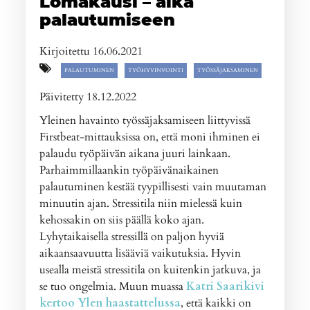
Lomakausi – aika
palautumiseen
Kirjoitettu 16.06.2021
PALAUTUMINEN
TYÖHYVINVOINTI
TYÖSSÄJAKSAMINEN
Päivitetty 18.12.2022
Yleinen havainto työssäjaksamiseen liittyvissä
Firstbeat-mittauksissa on, että moni ihminen ei
palaudu työpäivän aikana juuri lainkaan.
Parhaimmillaankin työpäivänaikainen
palautuminen kestää tyypillisesti vain muutaman
minuutin ajan. Stressitila niin mielessä kuin
kehossakin on siis päällä koko ajan.
Lyhytaikaisella stressillä on paljon hyviä
aikaansaavuutta lisääviä vaikutuksia. Hyvin
usealla meistä stressitila on kuitenkin jatkuva, ja
se tuo ongelmia. Muun muassa
Katri Saarikivi
kertoo Ylen haastattelussa
, että kaikki on