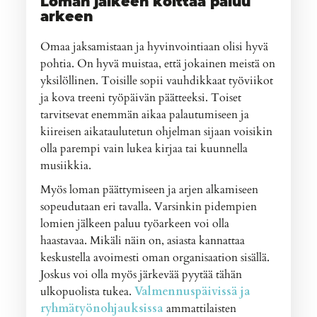
Loman jälkeen koittaa paluu
arkeen
Omaa jaksamistaan ja hyvinvointiaan olisi hyvä
pohtia. On hyvä muistaa, että jokainen meistä on
yksilöllinen. Toisille sopii vauhdikkaat työviikot
ja kova treeni työpäivän päätteeksi. Toiset
tarvitsevat enemmän aikaa palautumiseen ja
kiireisen aikataulutetun ohjelman sijaan voisikin
olla parempi vain lukea kirjaa tai kuunnella
musiikkia.
Myös loman päättymiseen ja arjen alkamiseen
sopeudutaan eri tavalla. Varsinkin pidempien
lomien jälkeen paluu työarkeen voi olla
haastavaa. Mikäli näin on, asiasta kannattaa
keskustella avoimesti oman organisaation sisällä.
Joskus voi olla myös järkevää pyytää tähän
ulkopuolista tukea.
Valmennuspäivissä ja
ryhmätyönohjauksissa
ammattilaisten