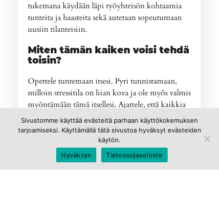
tukemana käydään läpi työyhteisön kohtaamia
tunteita ja haasteita sekä autetaan sopeutumaan
uusiin tilanteisiin.
Miten tämän kaiken voisi tehdä
toisin?
Opettele tuntemaan itsesi. Pyri tunnistamaan,
milloin stressitila on liian kova ja ole myös valmis
myöntämään tämä itsellesi. Ajattele, että kaikkia
työasioita ei tarvitse saada valmiiksi ennen lomia.
Sivustomme käyttää evästeitä parhaan käyttökokemuksen
Priorisoi tärkeimmät ja hoida ne. Kaikkia vapaa-
tarjoamiseksi. Käyttämällä tätä sivustoa hyväksyt evästeiden
ajan asioita ei myöskään tarvitse saada valmiiksi
käytön.
loman aikana. Elämä jatkuu eikä maailma tule
Hyväksyn
Tietosuojaseloste
valmiiksi (kuin ehkä mielessämme hetkeksi
joulusaunan lauteilla, mutta sekin tapahtuu, jos
on tapahtuakseen riippumatta siitä, onko sauna
pesty jouluksi vai juhannukseksi). Muista olla
itsellesi armollinen.