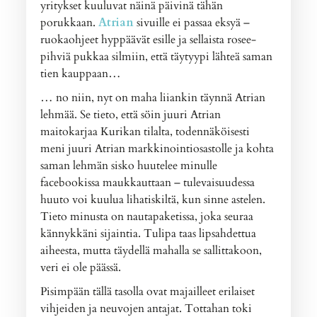
yritykset kuuluvat näinä päivinä tähän
porukkaan.
Atrian
sivuille ei passaa eksyä –
ruokaohjeet hyppäävät esille ja sellaista rosee-
pihviä pukkaa silmiin, että täytyypi lähteä saman
tien kauppaan…
… no niin, nyt on maha liiankin täynnä Atrian
lehmää. Se tieto, että söin juuri Atrian
maitokarjaa Kurikan tilalta, todennäköisesti
meni juuri Atrian markkinointiosastolle ja kohta
saman lehmän sisko huutelee minulle
facebookissa maukkauttaan – tulevaisuudessa
huuto voi kuulua lihatiskiltä, kun sinne astelen.
Tieto minusta on nautapaketissa, joka seuraa
kännykkäni sijaintia. Tulipa taas lipsahdettua
aiheesta, mutta täydellä mahalla se sallittakoon,
veri ei ole päässä.
Pisimpään tällä tasolla ovat majailleet erilaiset
vihjeiden ja neuvojen antajat. Tottahan toki