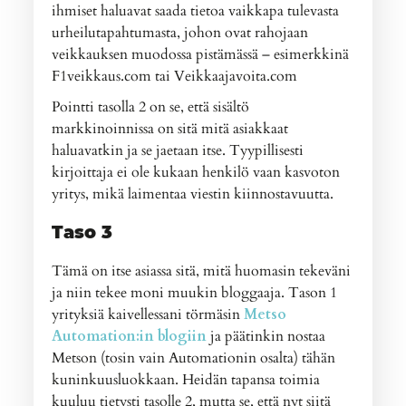
ihmiset haluavat saada tietoa vaikkapa tulevasta
urheilutapahtumasta, johon ovat rahojaan
veikkauksen muodossa pistämässä – esimerkkinä
F1veikkaus.com tai Veikkaajavoita.com
Pointti tasolla 2 on se, että sisältö
markkinoinnissa on sitä mitä asiakkaat
haluavatkin ja se jaetaan itse. Tyypillisesti
kirjoittaja ei ole kukaan henkilö vaan kasvoton
yritys, mikä laimentaa viestin kiinnostavuutta.
Taso 3
Tämä on itse asiassa sitä, mitä huomasin tekeväni
ja niin tekee moni muukin bloggaaja. Tason 1
yrityksiä kaivellessani törmäsin
Metso
Automation:in blogiin
ja päätinkin nostaa
Metson (tosin vain Automationin osalta) tähän
kuninkuusluokkaan. Heidän tapansa toimia
kuuluu tietysti tasolle 2, mutta se, että nyt siitä