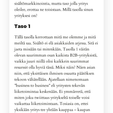
sisältömarkkinointia, mutta taso jolla yritys
oleilee, erottaa ne toisistaan. Millä tasolla sinun
yrityksesi on?
Taso 1
Tällä tasolla kerrottaan mitä me olemme ja mitä
meiltä saa. Sisältö ei elä asiakkaiden arjessa. Sitä ei
jaeta missään tai mitenkään. Tasolla 1 väitän
olevan suurimman osan kaikista B2B-yrityksistä,
vaikka juuri niillä olisi kaikkein suurimmat
resurssit olla hyviä tässä. Miksi näin? Näen asian
niin, että yksittäisen ihmisen osuutta päätöksen
tekoon vähätellään. Ajatellaan nimenomaan
”business to business” eli yritysten tekevän
liiketoimintaa keskenään. Ei ymmärretä, että
miten joku twiittaus yritykseltä toiselle voisi
vaikuttaa liiketoimintaan. Tosiasia on, ettei
yksikään yritys tee yhtään kauppaa – kaupan