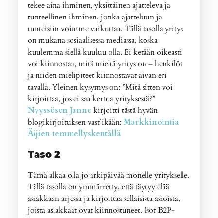
tekee aina ihminen, yksittäinen ajatteleva ja
tunteellinen ihminen, jonka ajatteluun ja
tunteisiin voimme vaikuttaa. Tällä tasolla yritys
on mukana sosiaalisessa mediassa, koska
kuulemma siellä kuuluu olla. Ei ketään oikeasti
voi kiinnostaa, mitä mieltä yritys on – henkilöt
ja niiden mielipiteet kiinnostavat aivan eri
tavalla. Yleinen kysymys on: ”Mitä sitten voi
kirjoittaa, jos ei saa kertoa yrityksestä?”
Nyyssösen Janne
kirjoitti tästä hyvän
blogikirjoituksen vast’ikään:
Markkinointia
Äijien temmellyskentällä
Taso 2
Tämä alkaa olla jo arkipäivää monelle yritykselle.
Tällä tasolla on ymmärretty, että täytyy elää
asiakkaan arjessa ja kirjoittaa sellaisista asioista,
joista asiakkaat ovat kiinnostuneet. Isot B2P-