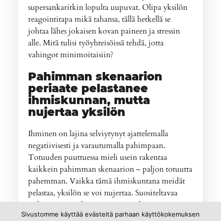
supersankaritkin lopulta uupuvat. Olipa yksilön
reagointitapa mikä tahansa, tällä hetkellä se
johtaa lähes jokaisen kovan paineen ja stressin
alle. Mitä tulisi työyhteisöissä tehdä, jotta
vahingot minimoitaisiin?
Pahimman skenaarion
periaate pelastanee
ihmiskunnan, mutta
nujertaa yksilön
Ihminen on lajina selviytynyt ajattelemalla
negatiivisesti ja varautumalla pahimpaan.
Totuuden puuttuessa mieli usein rakentaa
kaikkein pahimman skenaarion – paljon totuutta
pahemman. Vaikka tämä ihmiskuntana meidät
pelastaa, yksilön se voi nujertaa. Suositeltavaa
onkin, että työyhteisöt organisoidusti miettisivät
Sivustomme käyttää evästeitä parhaan käyttökokemuksen
sopivat työkalut, joilla tiedostaa olemassa oleva