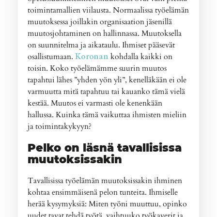
toimintamallien viilausta. Normaalissa työelämän
muutoksessa joillakin organisaation jäsenillä
muutosjohtaminen on hallinnassa. Muutoksella
on suunnitelma ja aikataulu. Ihmiset pääsevät
osallistumaan.
Koronan
kohdalla kaikki on
toisin. Koko työelämämme suurin muutos
tapahtui lähes ”yhden yön yli”, kenelläkään ei ole
varmuutta mitä tapahtuu tai kauanko tämä vielä
kestää. Muutos ei varmasti ole kenenkään
hallussa. Kuinka tämä vaikuttaa ihmisten mieliin
ja toimintakykyyn?
Pelko on läsnä tavallisissa
muutoksissakin
Tavallisissa työelämän muutoksissakin ihminen
kohtaa ensimmäisenä pelon tunteita. Ihmiselle
herää kysymyksiä: Miten työni muuttuu, opinko
uudet tavat tehdä työtä, vaihtuuko työkaverit ja