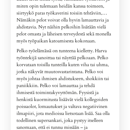
miten opin tulemaan heidän kanssa toimeen,
siirtyykö paras työkaverini toisiin tehtäviin,…
Nämäkin pelot voivat olla hyvin lamauttavia ja
ahdistavia. Nyt näihin pelkoihin lisätään vielä
pelot omasta ja läheisen terveydestä sekä monella
myös työpaikan katoamisesta kokonaan.
Pelko työelämässä on tunteena kielletty. Harva
työntekijä sanoittaa tai näyttää pelkoaan. Pelko
korvataan toisilla tunteilla kuten viha tai uhma,
jotka näkyvät muutosvastarintana. Pelko voi
myös johtaa ihmisen ahdistukseen, shokkiin tai
paniikkiin. Pelko voi lamauttaa ja tehdä
ihmisestä toimintakyvyttömän. Fyysistä ja
henkistä kuormitusta lisäävät vielä kollegoiden
poissaolot, lomautukset ja valtava negatiivinen
ilmapiiri, jota medioissa lietsotaan lisää. Saa olla
todellinen supersankari, joka pystyy itselleen
sanomaan, että ei tunnu missään – ja