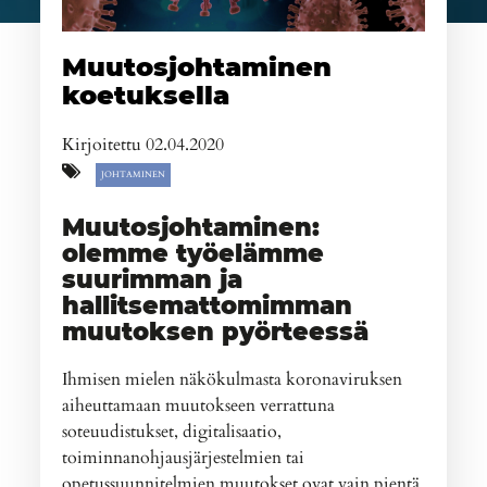
Muutosjohtaminen
koetuksella
Kirjoitettu 02.04.2020
JOHTAMINEN
Muutosjohtaminen:
olemme työelämme
suurimman ja
hallitsemattomimman
muutoksen pyörteessä
Ihmisen mielen näkökulmasta koronaviruksen
aiheuttamaan muutokseen verrattuna
soteuudistukset, digitalisaatio,
toiminnanohjausjärjestelmien tai
opetussuunnitelmien muutokset ovat vain pientä