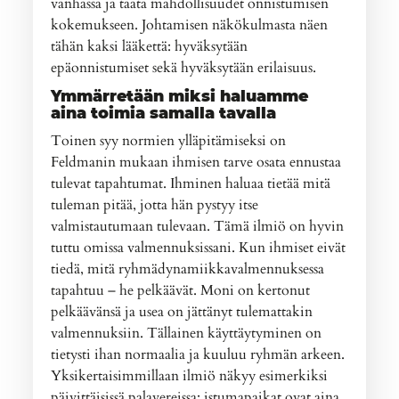
vanhassa ja taata mahdollisuudet onnistumisen
kokemukseen. Johtamisen näkökulmasta näen
tähän kaksi lääkettä: hyväksytään
epäonnistumiset sekä hyväksytään erilaisuus.
Ymmärretään miksi haluamme
aina toimia samalla tavalla
Toinen syy normien ylläpitämiseksi on
Feldmanin mukaan ihmisen tarve osata ennustaa
tulevat tapahtumat. Ihminen haluaa tietää mitä
tuleman pitää, jotta hän pystyy itse
valmistautumaan tulevaan. Tämä ilmiö on hyvin
tuttu omissa valmennuksissani. Kun ihmiset eivät
tiedä, mitä ryhmädynamiikkavalmennuksessa
tapahtuu – he pelkäävät. Moni on kertonut
pelkäävänsä ja usea on jättänyt tulemattakin
valmennuksiin. Tällainen käyttäytyminen on
tietysti ihan normaalia ja kuuluu ryhmän arkeen.
Yksikertaisimmillaan ilmiö näkyy esimerkiksi
päivittäisissä palavereissa: istumapaikat ovat aina