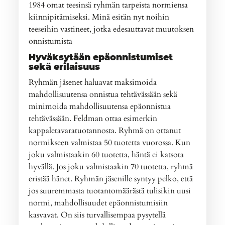
1984 omat teesinsä ryhmän tarpeista normiensa
kiinnipitämiseksi. Minä esitän nyt noihin
teeseihin vastineet, jotka edesauttavat muutoksen
onnistumista
Hyväksytään epäonnistumiset
sekä erilaisuus
Ryhmän jäsenet haluavat maksimoida
mahdollisuutensa onnistua tehtävässään sekä
minimoida mahdollisuutensa epäonnistua
tehtävässään. Feldman ottaa esimerkin
kappaletavaratuotannosta. Ryhmä on ottanut
normikseen valmistaa 50 tuotetta vuorossa. Kun
joku valmistaakin 60 tuotetta, häntä ei katsota
hyvällä. Jos joku valmistaakin 70 tuotetta, ryhmä
eristää hänet. Ryhmän jäsenille syntyy pelko, että
jos suuremmasta tuotantomäärästä tulisikin uusi
normi, mahdollisuudet epäonnistumisiin
kasvavat. On siis turvallisempaa pysytellä