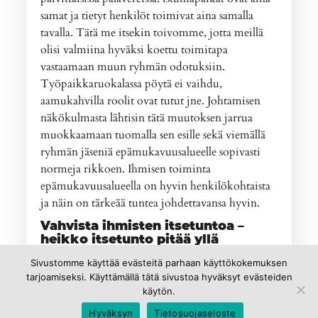
samat ja tietyt henkilöt toimivat aina samalla
tavalla. Tätä me itsekin toivomme, jotta meillä
olisi valmiina hyväksi koettu toimitapa
vastaamaan muun ryhmän odotuksiin.
Työpaikkaruokalassa pöytä ei vaihdu,
aamukahvilla roolit ovat tutut jne. Johtamisen
näkökulmasta lähtisin tätä muutoksen jarrua
muokkaamaan tuomalla sen esille sekä viemällä
ryhmän jäseniä epämukavuusalueelle sopivasti
normeja rikkoen. Ihmisen toiminta
epämukavuusalueella on hyvin henkilökohtaista
ja näin on tärkeää tuntea johdettavansa hyvin.
Vahvista ihmisten itsetuntoa –
heikko itsetunto pitää yllä
juurtuneita normeja?
Sivustomme käyttää evästeitä parhaan käyttökokemuksen
Kolmanneksi: pidämme ryhmänormeista kiinni
tarjoamiseksi. Käyttämällä tätä sivustoa hyväksyt evästeiden
säilyttääksemme kasvomme sellaisina kuin
käytön.
ryhmän jäsenet ovat ne tottuneet näkemään. Kyse
Hyväksyn
Tietosuojaseloste