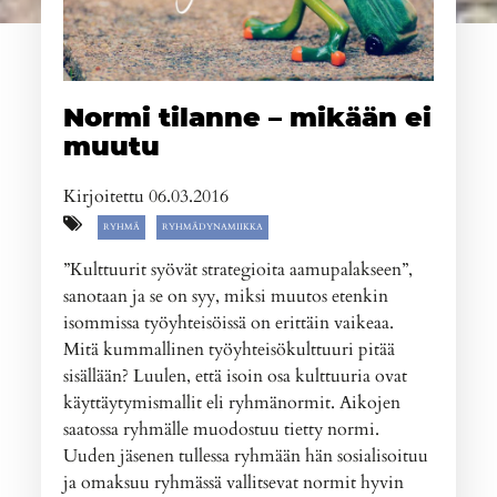
Normi tilanne – mikään ei
muutu
Kirjoitettu 06.03.2016
RYHMÄ
RYHMÄDYNAMIIKKA
”Kulttuurit syövät strategioita aamupalakseen”,
sanotaan ja se on syy, miksi muutos etenkin
isommissa työyhteisöissä on erittäin vaikeaa.
Mitä kummallinen työyhteisökulttuuri pitää
sisällään? Luulen, että isoin osa kulttuuria ovat
käyttäytymismallit eli ryhmänormit. Aikojen
saatossa ryhmälle muodostuu tietty normi.
Uuden jäsenen tullessa ryhmään hän sosialisoituu
ja omaksuu ryhmässä vallitsevat normit hyvin