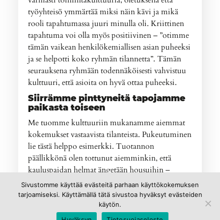
varmasti toimintakulttuuria, oletuksena että
työyhteisö ymmärtää miksi näin kävi ja mikä
rooli tapahtumassa juuri minulla oli. Kriittinen
tapahtuma voi olla myös positiivinen – ”otimme
tämän vaikean henkilökemiallisen asian puheeksi
ja se helpotti koko ryhmän tilannetta”. Tämän
seurauksena ryhmään todennäköisesti vahvistuu
kulttuuri, että asioita on hyvä ottaa puheeksi.
Siirrämme pinttyneitä tapojamme
paikasta toiseen
Me tuomme kulttuuriin mukanamme aiemmat
kokemukset vastaavista tilanteista. Pukeutuminen
lie tästä helppo esimerkki. Tuotannon
päällikkönä olen tottunut aiemminkin, että
kauluspaidan helmat ängetään housuihin –
konsulttina annan paidan ”röklöttää” housujen
Sivustomme käyttää evästeitä parhaan käyttökokemuksen
päällä. Konsultti on huomattavasti rennompi
tarjoamiseksi. Käyttämällä tätä sivustoa hyväksyt evästeiden
kaveri kuin tuotantopäällikkö. Samoin lääkäri tai
käytön.
poliisi käyttäytyy hyvin todennäköisesti samalla
Hyväksyn
Tietosuojaseloste