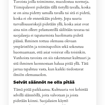
Tavoista joilla toimimme, muodostuu normeja.
Tiimipalaveri pidetään tällä tietyllä tavalla, koska
se on aina pidetty samalla tavalla tai sitä ei pidetä,
koska ei ole ennenkään pidetty. Jopa suuria
turvallisuusriskejä pidetään yllä, koska asiat ovat
aina niin olleet: pelastusteillä säilötään tavaraa tai
suojalaseja ei tapaturmista huolimatta pidetä
päässä. Ihminen tottuu olemassa olevaan
ympäristöön ja toimitapoihin sekä sokeutuu
huomaamaan, että asiat voisivat olla toisinkin.
Vanhoista tavoista on siis rakentunut kulttuuri ja
sitä ihminen luonnostaan haluaa pitää yllä. Tätä
jarrua tapahtuu vasta, kun kaikki tiedostavat
ilmiön olemassaolon.
Selvät säännöt ne olla pitää
Tämä pitää paikkaansa. Kulttuuria voi kehittää
selvillä säännöillä, joita valvotaan ja joista
pidetään kiinni. Suojalasien käyttö