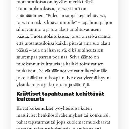
tuotantotiloissa on hyvä esimerkki tästä.
Tuotantolaitoksissa, joissa sääntö on
epämääräinen: ”Pidetään suojalaseja tehtävissä,
joissa on riski silmävammoille” – tapahtuu paljon
silmävammoja ja suojalasit unohtuvat usein
päästä. Tuotantolaitoksissa, joissa on selvä sääntö,
että tuotantotiloissa kaikki pitävät aina suojalasit
päässä – asia on ihan selvä, eikä se aiheuta sen
suurempaa parran porinaa. Selvä sääntö on
muokannut kulttuuria ja kaikki toimivat sen
mukaisesti. Selvät säännöt voivat tulla ryhmälle
joko sisältä tai ulkoapäin. Ne ovat yleensä hyvin
yksinkertaisia ja kirjoitettuja sääntöjä.
Kriittiset tapahtumat kehittävät
kulttuuria
Kovat kokemukset työyhteisössä kuten
massiiviset henkilöstövähennykset tai konkurssi,
pahat tapaturmat tai jopa kuolemat muokkaavat