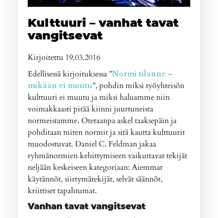
Kulttuuri – vanhat tavat
vangitsevat
Kirjoitettu 19.03.2016
Edellisessä kirjoituksessa ”
Normi tilanne –
mikään ei muutu
”, pohdin miksi työyhteisön
kulttuuri ei muutu ja miksi haluamme niin
voimakkaasti pitää kiinni juurtuneista
normeistamme. Otetaanpa askel taaksepäin ja
pohditaan miten normit ja sitä kautta kulttuurit
muodostuvat. Daniel C. Feldman jakaa
ryhmänormien kehittymiseen vaikuttavat tekijät
neljään keskeiseen kategoriaan: Aiemmat
käytännöt, siirtymätekijät, selvät säännöt,
kriittiset tapahtumat.
Vanhan tavat vangitsevat