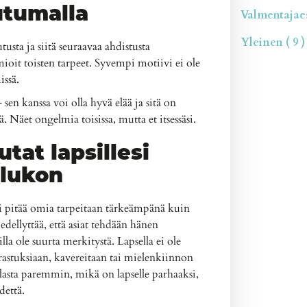
tumalla
Valmentajaesi
Yleinen ( 9 )
usta ja siitä seuraavaa ahdistusta
ioit toisten tarpeet. Syvempi motiivi ei ole
issä.
sen kanssa voi olla hyvä elää ja sitä on
ä. Näet ongelmia toisissa, mutta et itsessäsi.
at lapsillesi
elukon
pitää omia tarpeitaan tärkeämpänä kuin
ellyttää, että asiat tehdään hänen
illa ole suurta merkitystä. Lapsella ei ole
rastuksiaan, kavereitaan tai mielenkiinnon
lasta paremmin, mikä on lapselle parhaaksi,
dettä.