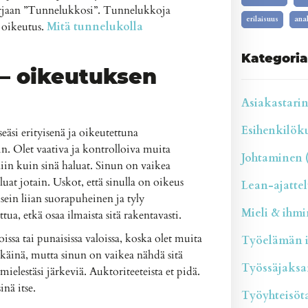
jaan ”Tunnelukkosi”. Tunnelukkoja
erilaisuus
anal
 oikeutus.
Mitä tunnelukolla
Kategoria
 – oikeutuksen
Asiakastarina
Esihenkilökul
eäsi erityisenä ja oikeutettuna
n. Olet vaativa ja kontrolloiva muita
Johtaminen (
niin kuin sinä haluat. Sinun on vaikea
luat jotain. Uskot, että sinulla on oikeus
Lean-ajattelu
usein liian suorapuheinen ja tyly
Mieli & ihmin
tua, etkä osaa ilmaista sitä rakentavasti.
ssa tai punaisissa valoissa, koska olet muita
Työelämän il
kkäinä, mutta sinun on vaikea nähdä sitä
Työssäjaksam
e mielestäsi järkeviä. Auktoriteeteista et pidä.
inä itse.
Työyhteisötai