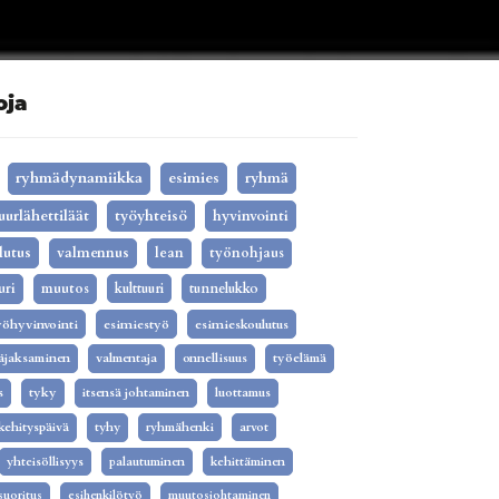
oja
ryhmädynamiikka
esimies
ryhmä
uurlähettiläät
työyhteisö
hyvinvointi
lutus
valmennus
lean
työnohjaus
uri
muutos
kulttuuri
tunnelukko
yöhyvinvointi
esimiestyö
esimieskoulutus
äjaksaminen
valmentaja
onnellisuus
työelämä
s
tyky
itsensä johtaminen
luottamus
kehityspäivä
tyhy
ryhmähenki
arvot
yhteisöllisyys
palautuminen
kehittäminen
isuoritus
esihenkilötyö
muutosjohtaminen