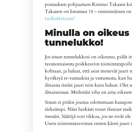
postauksen pohjautuen Kimmo Takasen kir
Takanen on listannut 18 – ensimmäinen on
tarkoitetaan?
Minulla on oikeus
tunnelukko!
Jos sinun tunnelukkosi on oikeutus, pidät its
tavanomaisesta poikkeaviin toimintatapoihi
kohtaan, ja haluat, että asiat menevät juuri 
hyväksyä ei-vastauksia ja vastustusta, kun ha
ilmaista itseäsi juuri niin kuin haluat. Olet 
ilmaisuissasi. Mielestäsi viha on aina oikeutet
Sinun ei pitäisi joutua odottamaan kassajonoi
tärkeämpi. Näet herkästi toiset ihmiset itse
itsessäsi. Säätöjä voit rikkoa, jos ne eivät ol
Usein toimintatavoistasi eniten kärsit juuri s