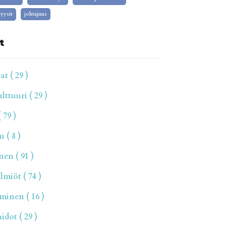
yysit
johtajuus
t
t ( 29 )
ttuuri ( 29 )
 79 )
 ( 8 )
en ( 91 )
miöt ( 74 )
inen ( 16 )
dot ( 29 )