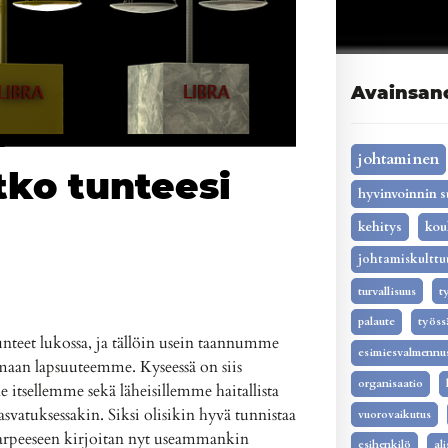
Avainsan
johtaminen
tko tunteesi
hyvinvoinnin s
kehitys
kou
johtamiskulttu
turvallisuus
t
palaute
työss
tunteet lukossa, ja tällöin usein taannumme
esimiesvalmennu
omaan lapsuuteemme. Kyseessä on siis
organisaatio
itsellemme sekä läheisillemme haitallista
asvatuksessakin. Siksi olisikin hyvä tunnistaa
vuorovaikutus
rpeeseen kirjoitan nyt useammankin
esihenkilö
al