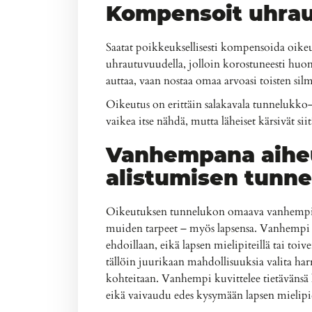
Kompensoit uhrau
Saatat poikkeuksellisesti kompensoida oikeut
uhrautuvuudella, jolloin korostuneesti huom
auttaa, vaan nostaa omaa arvoasi toisten silm
Oikeutus on erittäin salakavala tunnelukko– 
vaikea itse nähdä, mutta läheiset kärsivät siit
Vanhempana aiheut
alistumisen tunn
Oikeutuksen tunnelukon omaava vanhempi 
muiden tarpeet – myös lapsensa. Vanhempi ed
ehdoillaan, eikä lapsen mielipiteillä tai toive
tällöin juurikaan mahdollisuuksia valita har
kohteitaan. Vanhempi kuvittelee tietävänsä 
eikä vaivaudu edes kysymään lapsen mielipi