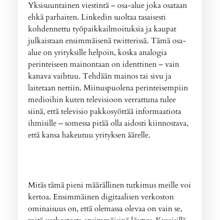
Yksisuuntainen viestintä – osa-alue joka osataan
ehkä parhaiten. Linkedin suoltaa tasaisesti
kohdennettu työpaikkailmoituksia ja kaupat
julkaistaan ensimmäisenä twitterissä. Tämä osa-
alue on yrityksille helpoin, koska analogia
perinteiseen mainontaan on identtinen – vain
kanava vaihtuu. Tehdään mainos tai sivu ja
laitetaan nettiin. Miinuspuolena perinteisempiin
medioihin kuten televisioon verrattuna tulee
siinä, että televisio pakkosyöttää informaatiota
ihmisille – somessa pitää olla aidosti kiinnostava,
että kansa hakeutuu yrityksen äärelle.
Mitäs tämä pieni määrällinen tutkimus meille voi
kertoa. Ensimmäinen digitaalisen verkoston
ominaisuus on, että olemassa olevaa on vain se,