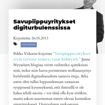
Savupiippuyritykset
digiturbulenssissa
Kirjoitettu 26.05.2013
JOHTAMINEN
Pekka Viikarin kirjoitus
”Savupiippuyritykset
eivät tarvitse somea, vaan kehitystä.”
Janne
Nyyssösen blogissa viritti vaihteeksi ajatuksiani
siitä, miksi niin harva perinteinen teollisuusyritys
hyödyntää digitaalisuudesta saatavia etuja. Aika
usein olen tullut lopputulemaan vastaavan
tyyppisessä kysymyksessä, että ihmisillä ei ole
halua tehdä asioita – voi tässä olla kyse siitäkin,
mutta uskon suurimman esteen olevan kuitenkin
ymmärryksessä. Digitaalisten verkostojen