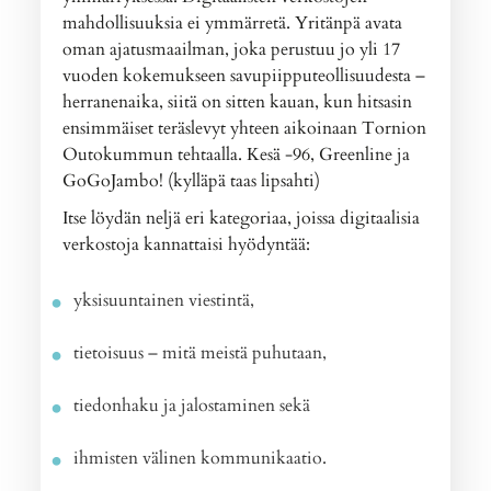
mahdollisuuksia ei ymmärretä. Yritänpä avata
oman ajatusmaailman, joka perustuu jo yli 17
vuoden kokemukseen savupiipputeollisuudesta –
herranenaika, siitä on sitten kauan, kun hitsasin
ensimmäiset teräslevyt yhteen aikoinaan Tornion
Outokummun tehtaalla. Kesä -96, Greenline ja
GoGoJambo! (kylläpä taas lipsahti)
Itse löydän neljä eri kategoriaa, joissa digitaalisia
verkostoja kannattaisi hyödyntää:
yksisuuntainen viestintä,
tietoisuus – mitä meistä puhutaan,
tiedonhaku ja jalostaminen sekä
ihmisten välinen kommunikaatio.