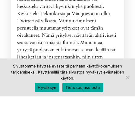
keskustelu värittyä hyvinkin yksipuolisesti.
Keskustelu Teknoksesta ja Mätäjoesta on ollut
Twitterissä vilkasta. Minitutkimukseni
perusteella muutamat yritykset ovat tämän
oivaltaneet. Nämä yritykset näyttävän aktiivisesti
seuraavan isoa määrää Ihmisiä. Muutamaa
yritystä puolestaan ei kiinnosta seurata ketään tai
lähes ketään ja jos seurataankin, niin sitten
seurataan jotain toista mediaa tai yhteisöä eli
Sivustomme käyttää evästeitä parhaan käyttökokemuksen
langetaan jälleen vanhanaikaiseen: olen somessa –
tarjoamiseksi. Käyttämällä tätä sivustoa hyväksyt evästeiden
enkä tilaa lehteä, vaan seuraankin samaa
käytön.
pakkosyöttävää mediaa somessa.
Hyväksyn
Tietosuojaseloste
Pointti no2: Yrityksesi on
varmasti sosiaalisessa
mediassa mukana, halusitpa tai
et
Kolmas teema on olla mukana erilaisissa