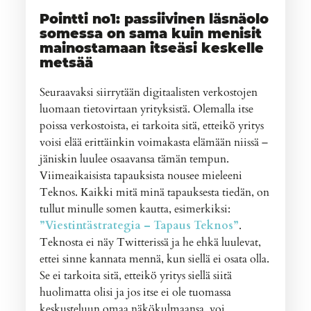
Pointti no1: passiivinen läsnäolo
somessa on sama kuin menisit
mainostamaan itseäsi keskelle
metsää
Seuraavaksi siirrytään digitaalisten verkostojen
luomaan tietovirtaan yrityksistä. Olemalla itse
poissa verkostoista, ei tarkoita sitä, etteikö yritys
voisi elää erittäinkin voimakasta elämään niissä –
jäniskin luulee osaavansa tämän tempun.
Viimeaikaisista tapauksista nousee mieleeni
Teknos. Kaikki mitä minä tapauksesta tiedän, on
tullut minulle somen kautta, esimerkiksi:
”Viestintästrategia – Tapaus Teknos”
.
Teknosta ei näy Twitterissä ja he ehkä luulevat,
ettei sinne kannata mennä, kun siellä ei osata olla.
Se ei tarkoita sitä, etteikö yritys siellä siitä
huolimatta olisi ja jos itse ei ole tuomassa
keskusteluun omaa näkökulmaansa, voi