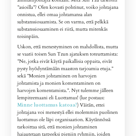
ammattijohtajia kohtaan. Mitä Sun Tzu tarkoitti
”asioilla”? Olen kovasti pohtinut, voiko johtajana
onnistua, ellei omaa johtamansa alan
substanssiosaamista. Se on varma, että pelkkä
substanssiosaaminen ei riitä, mutta mitenkäs
toisinpäin.
Uskon, että menestyminen on mahdollista, mutta
se vaatii toisen Sun Tzun ajatuksen toteuttamista:
”Ne, jotka eivät käytä paikallisia oppaita, eivät
pysty hyödyntämään maaston tarjoamia etuja.”
sekä ”Monien johtaminen on harvojen
johtamista ja monien komentaminen on
harvojen komentamista.”. Nyt tulemme jälleen
lempiteemaani eli Luottamus! (lue postaus:
Minne luottamus katoaa?
) Väitän, ettei
johtajana voi menestyä ellei molemmin puolinen
luottamus ole läpi organisaation. Käytännössä
tarkoittaa sitä, että monien johtaminen
hajautetaan tarpeeksi pieniin ryhmiin, joiden