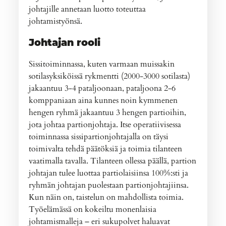
johtajille annetaan luotto toteuttaa
johtamistyönsä.
Johtajan rooli
Sissitoiminnassa, kuten varmaan muissakin
sotilasyksiköissä rykmentti (2000-3000 sotilasta)
jakaantuu 3-4 pataljoonaan, pataljoona 2-6
komppaniaan aina kunnes noin kymmenen
hengen ryhmä jakaantuu 3 hengen partioihin,
jota johtaa partionjohtaja. Itse operatiivisessa
toiminnassa sissipartionjohtajalla on täysi
toimivalta tehdä päätöksiä ja toimia tilanteen
vaatimalla tavalla. Tilanteen ollessa päällä, partion
johtajan tulee luottaa partiolaisiinsa 100%:sti ja
ryhmän johtajan puolestaan partionjohtajiinsa.
Kun näin on, taistelun on mahdollista toimia.
Työelämässä on kokeiltu monenlaisia
johtamismalleja – eri sukupolvet haluavat