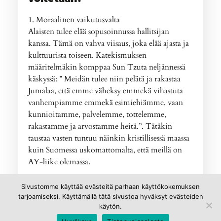
1. Moraalinen vaikutusvalta
Alaisten tulee elää sopusoinnussa hallitsijan
kanssa. Tämä on vahva viisaus, joka elää ajasta ja
kulttuurista toiseen. Katekismuksen
määritelmäkin komppaa Sun Tzuta neljännessä
käskyssä: ” Meidän tulee niin pelätä ja rakastaa
Jumalaa, että emme väheksy emmekä vihastuta
vanhempiamme emmekä esimiehiämme, vaan
kunnioitamme, palvelemme, tottelemme,
rakastamme ja arvostamme heitä.”. Tätäkin
taustaa vasten tuntuu näinkin kristillisessä maassa
kuin Suomessa uskomattomalta, että meillä on
AY-liike olemassa.
2. Sää ja maasto
Sivustomme käyttää evästeitä parhaan käyttökokemuksen
Käännettynä liike-elämään: Tunne
tarjoamiseksi. Käyttämällä tätä sivustoa hyväksyt evästeiden
liiketoimintaympäristö
käytön.
3. Johto