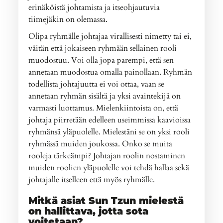
erinäköistä johtamista ja itseohjautuvia
tiimejäkin on olemassa.
Olipa ryhmälle johtajaa virallisesti nimetty tai ei,
väitän että jokaiseen ryhmään sellainen rooli
muodostuu. Voi olla jopa parempi, että sen
annetaan muodostua omalla painollaan. Ryhmän
todellista johtajuutta ei voi ottaa, vaan se
annetaan ryhmän sisältä ja yksi avaintekijä on
varmasti luottamus. Mielenkiintoista on, että
johtaja piirretään edelleen useimmissa kaavioissa
ryhmänsä yläpuolelle. Mielestäni se on yksi rooli
ryhmässä muiden joukossa. Onko se muita
rooleja tärkeämpi? Johtajan roolin nostaminen
muiden roolien yläpuolelle voi tehdä hallaa sekä
johtajalle itselleen että myös ryhmälle.
Mitkä asiat Sun Tzun mielestä
on hallittava, jotta sota
voitetaan?