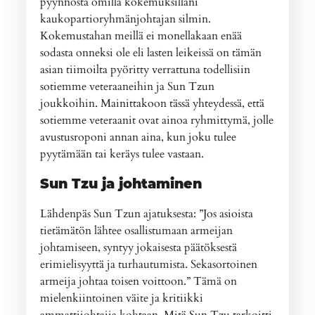
pyynnöstä omilla kokemuksillani
kaukopartioryhmänjohtajan silmin.
Kokemustahan meillä ei monellakaan enää
sodasta onneksi ole eli lasten leikeissä on tämän
asian tiimoilta pyöritty verrattuna todellisiin
sotiemme veteraaneihin ja Sun Tzun
joukkoihin. Mainittakoon tässä yhteydessä, että
sotiemme veteraanit ovat ainoa ryhmittymä, jolle
avustusroponi annan aina, kun joku tulee
pyytämään tai keräys tulee vastaan.
Sun Tzu ja johtaminen
Lähdenpäs Sun Tzun ajatuksesta: ”Jos asioista
tietämätön lähtee osallistumaan armeijan
johtamiseen, syntyy jokaisesta päätöksestä
erimielisyyttä ja turhautumista. Sekasortoinen
armeija johtaa toisen voittoon.” Tämä on
mielenkiintoinen väite ja kritiikki