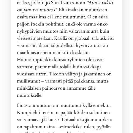
taakse, jolloin jo Sun Tzun sanoin
”Ainoa vakio
on jatkuva muutos”
. Eli ainakaan muutoksen
osalta maailma ei liene muuttunut. Olen asiaa
paljon itsekin pohtinut, enkä ole varma onko
nykypäivien muutos niin valtavan suurta kuin
yleisesti ajatellaan. Käsillä on globaali talouskriisi
– samaan aikaan taloudellista hyvinvointia on
maailmassa enemmän kuin koskaan.
Huonoimpienkin kansanryhmien olot ovat
varmasti paremmalla tolalla kuin vaikkapa
vuosisata sitten. Tiedon välitys ja jakaminen on
mullistunut – varmasti pitää paikkansa, mutta
minkälaisen painoarvon annamme tälle
muutokselle.
Ilmasto muuttuu, on muuttunut kyllä ennekin.
Kumpi ehtii ensin: napajäätiköiden sulaminen
vai seuraava jääkausi? Toisaalta isoja muutoksia
on tapahtunut aina – esimerkiksi tulen, pyörän