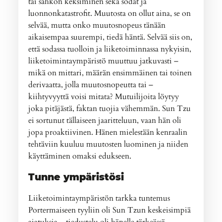
tai sähkön keksiminen sekä sodat ja
luonnonkatastrofit. Muutosta on ollut aina, se on
selvää, mutta onko muutosnopeus tänään
aikaisempaa suurempi, tiedä häntä. Selvää siis on,
että sodassa tuolloin ja liiketoiminnassa nykyisin,
liiketoimintaympäristö muuttuu jatkuvasti –
mikä on mittari, määrän ensimmäinen tai toinen
derivaatta, jolla muutosnopeutta tai –
kiihtyvyyttä voisi mitata? Mutuilijoita löytyy
joka pitäjästä, faktan tuojia vähemmän. Sun Tzu
ei sortunut tällaiseen jaaritteluun, vaan hän oli
jopa proaktiivinen. Hänen mielestään kenraalin
tehtäviin kuuluu muutosten luominen ja niiden
käyttäminen omaksi edukseen.
Tunne ympäristösi
Liiketoimintaympäristön tarkka tuntemus
Portermaiseen tyyliin oli Sun Tzun keskeisimpiä
ajatuksia – tiedustelu oli hänelle tärkeässä