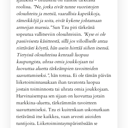
roolissa.
”Ne, jotka eivät tunne vuoristojen
olosuhteita ja metsiä, vaarallisia kapeikkoja,
rämeikköjä ja soita, eivät kykene johtamaan
armeijan marssia.”
Sun Tzu piti tärkeänä
sopeutua vallitseviin olosuhteisiin.
”Kyse ei ole
passiivisesta käsitteestä, sillä jos viholliselle antaa
riittävästi köyttä, hän usein hirttää siihen itsensä.
Tietyissä olosuhteissa kenraali luopuu
kaupungista, uhraa omia joukkojaan tai
luovuttaa aluetta tärkeämpien tavoitteiden
saavuttamiseksi.”
, hän toteaa. Ei ole tämän päivän
liiketoiminnassakaan ihan tavatonta luopua
jostain toiminnosta tai uhrata omia joukkojaan.
Harvinaisempaa sen sijaan on luovuttaa jotain
markkina-aluetta, tärkeämmän tavoitteen
saavuttamiseksi. Tzu ei kuitenkaan uskonutkaan
tietävänsä itse kaikkea, vaan arvosti asioiden
tuntijoita. Liiketoimintaympäristössään se