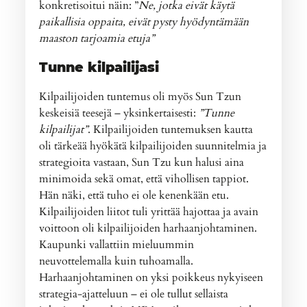
konkretisoitui näin: ”
Ne, jotka eivät käytä
paikallisia oppaita, eivät pysty hyödyntämään
maaston tarjoamia etuja”
Tunne kilpailijasi
Kilpailijoiden tuntemus oli myös Sun Tzun
keskeisiä teesejä – yksinkertaisesti:
”Tunne
kilpailijat”
. Kilpailijoiden tuntemuksen kautta
oli tärkeää hyökätä kilpailijoiden suunnitelmia ja
strategioita vastaan, Sun Tzu kun halusi aina
minimoida sekä omat, että vihollisen tappiot.
Hän näki, että tuho ei ole kenenkään etu.
Kilpailijoiden liitot tuli yrittää hajottaa ja avain
voittoon oli kilpailijoiden harhaanjohtaminen.
Kaupunki vallattiin mieluummin
neuvottelemalla kuin tuhoamalla.
Harhaanjohtaminen on yksi poikkeus nykyiseen
strategia-ajatteluun – ei ole tullut sellaista