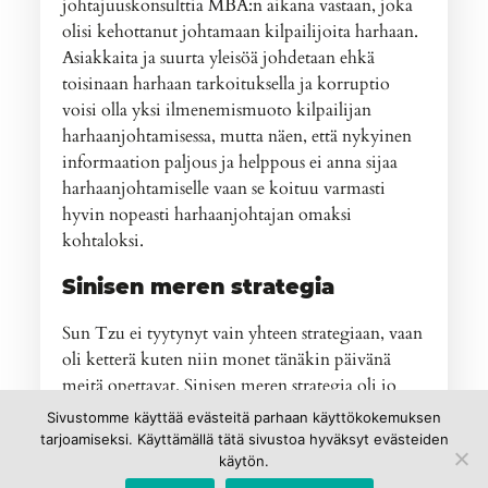
johtajuuskonsulttia MBA:n aikana vastaan, joka
olisi kehottanut johtamaan kilpailijoita harhaan.
Asiakkaita ja suurta yleisöä johdetaan ehkä
toisinaan harhaan tarkoituksella ja korruptio
voisi olla yksi ilmenemismuoto kilpailijan
harhaanjohtamisessa, mutta näen, että nykyinen
informaation paljous ja helppous ei anna sijaa
harhaanjohtamiselle vaan se koituu varmasti
hyvin nopeasti harhaanjohtajan omaksi
kohtaloksi.
Sinisen meren strategia
Sun Tzu ei tyytynyt vain yhteen strategiaan, vaan
oli ketterä kuten niin monet tänäkin päivänä
meitä opettavat. Sinisen meren strategia oli jo
Sun Tzulle tuttu. Sinisen meren strategian
Sivustomme käyttää evästeitä parhaan käyttökokemuksen
pääpointtihan on pyrkiä välttämään veriset
tarjoamiseksi. Käyttämällä tätä sivustoa hyväksyt evästeiden
taistelut kypsillä markkinoilla (punainen meri)
käytön.