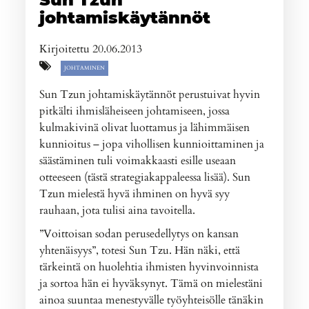
johtamiskäytännöt
Kirjoitettu 20.06.2013
JOHTAMINEN
Sun Tzun johtamiskäytännöt perustuivat hyvin
pitkälti ihmisläheiseen johtamiseen, jossa
kulmakivinä olivat luottamus ja lähimmäisen
kunnioitus – jopa vihollisen kunnioittaminen ja
säästäminen tuli voimakkaasti esille useaan
otteeseen (tästä strategiakappaleessa lisää). Sun
Tzun mielestä hyvä ihminen on hyvä syy
rauhaan, jota tulisi aina tavoitella.
”Voittoisan sodan perusedellytys on kansan
yhtenäisyys”, totesi Sun Tzu. Hän näki, että
tärkeintä on huolehtia ihmisten hyvinvoinnista
ja sortoa hän ei hyväksynyt. Tämä on mielestäni
ainoa suuntaa menestyvälle työyhteisölle tänäkin