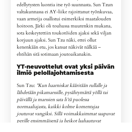
edellytysten luontia itse työ suunnasta. Sun Tzun
valtakunnassa ei AY-liike rajoittanut työnkuvaa,
vaan armeija osallistui esimerkiksi maatalouden
hoitoon. Järki oli touhussa muutenkin mukana,
sota keskeytettiin toukotöiden ajaksi sekä viljan
korjuun ajaksi. Sun Tzu näki, ettei ollut
kenenkään etu, jos kansat näkivät nälkää –
ehtihän sitä sotimaan joutoaikanakin.
YT-neuvottelut ovat yksi päivän
ilmiö pelollajohtamisesta
Sun Tzu:
”Kun haarniskat kääritään rullalle ja
lähdetään pikamarssille, pysähtymättä yöllä tai
päivällä ja marssien sata li’tä puolessa
normaaliajasta, kaikki kolme komentajaa
joutuvat vangiksi. Sillä voimakkaimmat saapuvat
perille ensimmäisenä ja heikot laahautuvat
perässä, ja jos tätä menetelmää käytetään, vain