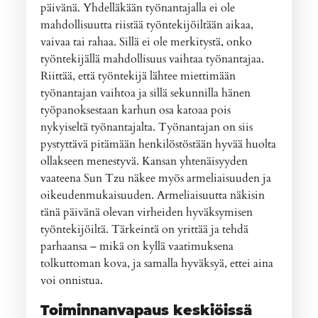
päivänä. Yhdelläkään työnantajalla ei ole
mahdollisuutta riistää työntekijöiltään aikaa,
vaivaa tai rahaa. Sillä ei ole merkitystä, onko
työntekijällä mahdollisuus vaihtaa työnantajaa.
Riittää, että työntekijä lähtee miettimään
työnantajan vaihtoa ja sillä sekunnilla hänen
työpanoksestaan karhun osa katoaa pois
nykyiseltä työnantajalta. Työnantajan on siis
pystyttävä pitämään henkilöstöstään hyvää huolta
ollakseen menestyvä. Kansan yhtenäisyyden
vaateena Sun Tzu näkee myös armeliaisuuden ja
oikeudenmukaisuuden. Armeliaisuutta näkisin
tänä päivänä olevan virheiden hyväksymisen
työntekijöiltä. Tärkeintä on yrittää ja tehdä
parhaansa – mikä on kyllä vaatimuksena
tolkuttoman kova, ja samalla hyväksyä, ettei aina
voi onnistua.
Toiminnanvapaus keskiöissä