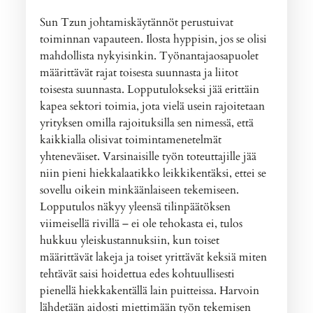
Sun Tzun johtamiskäytännöt perustuivat
toiminnan vapauteen. Ilosta hyppisin, jos se olisi
mahdollista nykyisinkin. Työnantajaosapuolet
määrittävät rajat toisesta suunnasta ja liitot
toisesta suunnasta. Lopputulokseksi jää erittäin
kapea sektori toimia, jota vielä usein rajoitetaan
yrityksen omilla rajoituksilla sen nimessä, että
kaikkialla olisivat toimintamenetelmät
yhteneväiset. Varsinaisille työn toteuttajille jää
niin pieni hiekkalaatikko leikkikentäksi, ettei se
sovellu oikein minkäänlaiseen tekemiseen.
Lopputulos näkyy yleensä tilinpäätöksen
viimeisellä rivillä – ei ole tehokasta ei, tulos
hukkuu yleiskustannuksiin, kun toiset
määrittävät lakeja ja toiset yrittävät keksiä miten
tehtävät saisi hoidettua edes kohtuullisesti
pienellä hiekkakentällä lain puitteissa. Harvoin
lähdetään aidosti miettimään työn tekemisen