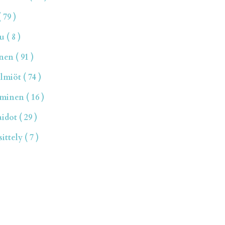
 79 )
 ( 8 )
en ( 91 )
miöt ( 74 )
inen ( 16 )
dot ( 29 )
ttely ( 7 )