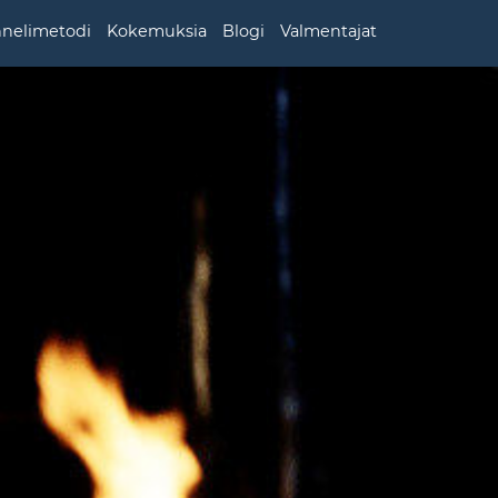
nnelimetodi
Kokemuksia
Blogi
Valmentajat