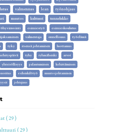
lutus
valmennus
lean
työnohjaus
uri
muutos
kulttuuri
tunnelukko
yöhyvinvointi
esimiestyö
esimieskoulutus
äjaksaminen
valmentaja
onnellisuus
työelämä
s
tyky
itsensä johtaminen
luottamus
kehityspäivä
tyhy
ryhmähenki
arvot
yhteisöllisyys
palautuminen
kehittäminen
isuoritus
esihenkilötyö
muutosjohtaminen
yysit
johtajuus
t
t ( 29 )
ttuuri ( 29 )