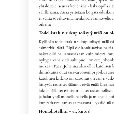
yhtälöstä ei seuraa kenenkään laskuopilla sitä
välillä sama. Asiaa yritetään korjata eduskunt
ei valita soveltuvinta henkilöä vaan sovelt
oikein?
Todellistakin sukupuolisyrjintää on o
Kyllähän todellistakin sukupuolisyrjintää es
esimerkki tästä. Eipä ole konklaavissa naisi
naista olisi haluamassakaan kuin miestä, mut
nykypäivänä vielä sukupuoli on este johonki
mukaan Paavi Johanna olisi ollut katolisen 
ihmiskunta ollut tasa-arvoisempi joskus ai
katolinen kirkko on katsonut olevan ei-usk
liittyvät rasistiset säännöt eivät enää länsim
lukien tällaiset esihistorialliset uskonnollise
ja halut yhtä monella naisella ja miehellä ho
kun tarkastellaan asiaa massana – yksilöinä est
Homohotelliin – ei, kiitos!