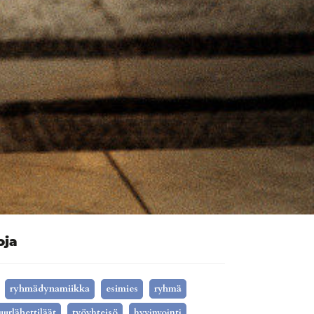
oja
ryhmädynamiikka
esimies
ryhmä
uurlähettiläät
työyhteisö
hyvinvointi