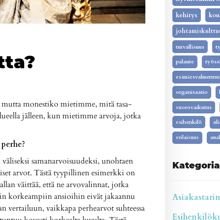
kehitys
kou
johtamiskulttu
turvallisuus
t
tta?
palaute
työss
esimiesvalmennu
organisaatio
, mutta monestiko mietimme, mitä tasa-
vuorovaikutus
lueella jälleen, kun mietimme arvoja, jotka
esihenkilö
al
erilaisuus
anal
 perhe?
n väliseksi samanarvoisuudeksi, unohtaen
Kategoria
lliset arvot. Tästä tyypillinen esimerkki on
llan väittää, että ne arvovalinnat, jotka
sein korkeampiin ansioihin eivät jakaannu
Asiakastarina
taan vertailuun, vaikkapa perhearvot suhteessa
Esihenkilökul
tuntuu kovasti korkealta luvulta. Tästä