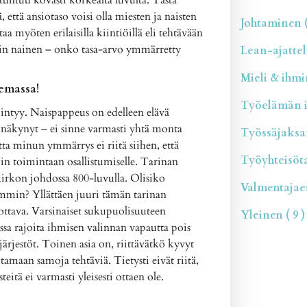
, että ansiotaso voisi olla miesten ja naisten
Johtaminen (
aa myöten erilaisilla kiintiöillä eli tehtävään
uvin nainen – onko tasa-arvo ymmärretty
Lean-ajattelu
Mieli & ihmin
lemassa!
Työelämän il
iintyy. Naispappeus on edelleen elävä
a näkynyt – ei sinne varmasti yhtä monta
Työssäjaksam
ta minun ymmärrys ei riitä siihen, että
Työyhteisötai
n toimintaan osallistumiselle. Tarinan
kirkon johdossa 800-luvulla. Olisiko
Valmentajaesi
emmin? Yllättäen juuri tämän tarinan
ottava. Varsinaiset sukupuolisuuteen
Yleinen ( 9 )
aissa rajoita ihmisen valinnan vapautta pois
t järjestöt. Toinen asia on, riittävätkö kyvyt
itamaan samoja tehtäviä. Tietysti eivät riitä,
eitä ei varmasti yleisesti ottaen ole.