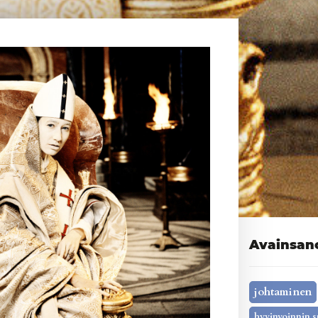
Avainsan
johtaminen
hyvinvoinnin s