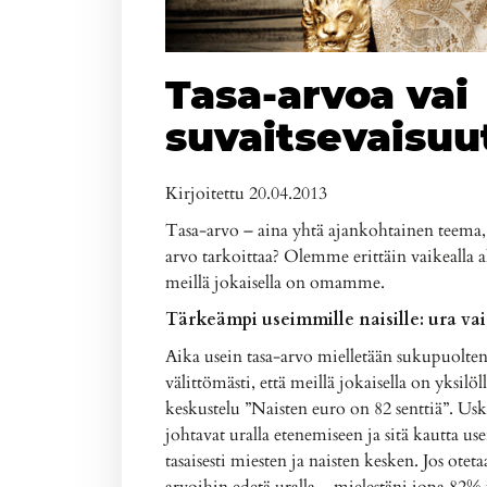
Tasa-arvoa vai
suvaitsevaisuu
Kirjoitettu 20.04.2013
Tasa-arvo – aina yhtä ajankohtainen teema
arvo tarkoittaa? Olemme erittäin vaikealla a
meillä jokaisella on omamme.
Tärkeämpi useimmille naisille: ura vai
Aika usein tasa-arvo mielletään sukupuolte
välittömästi, että meillä jokaisella on yksilö
keskustelu ”Naisten euro on 82 senttiä”. Uska
johtavat uralla etenemiseen ja sitä kautta u
tasaisesti miesten ja naisten kesken. Jos ote
arvoihin edetä uralla – mielestäni jopa 82% 