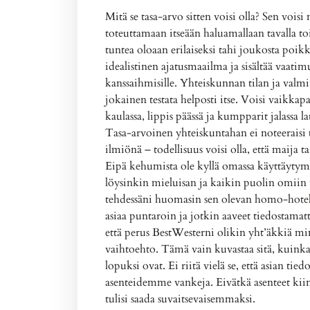
Mitä se tasa-arvo sitten voisi olla? Sen voisi 
toteuttamaan itseään haluamallaan tavalla to
tuntea oloaan erilaiseksi tahi joukosta poi
idealistinen ajatusmaailma ja sisältää vaatimu
kanssaihmisille. Yhteiskunnan tilan ja valmiu
jokainen testata helposti itse. Voisi vaikka
kaulassa, lippis päässä ja kumpparit jalassa 
Tasa-arvoinen yhteiskuntahan ei noteeraisi t
ilmiönä – todellisuus voisi olla, että maija ta
Eipä kehumista ole kyllä omassa käyttäytymis
löysinkin mieluisan ja kaikin puolin omiin 
tehdessäni huomasin sen olevan homo-hotell
asiaa puntaroin ja jotkin aaveet tiedostamat
että perus BestWesterni olikin yht’äkkiä min
vaihtoehto. Tämä vain kuvastaa sitä, kuinka
lopuksi ovat. Ei riitä vielä se, että asian t
asenteidemme vankeja. Eivätkä asenteet kii
tulisi saada suvaitsevaisemmaksi.