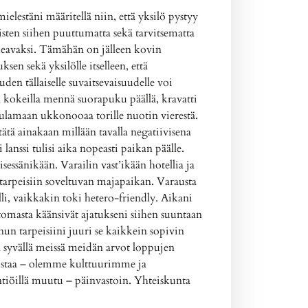
mielestäni määritellä niin, että yksilö pystyy
isten siihen puuttumatta sekä tarvitsematta
kkeavaksi. Tämähän on jälleen kovin
ksen sekä yksilölle itselleen, että
den tällaiselle suvaitsevaisuudelle voi
pa kokeilla mennä suorapuku päällä, kravatti
laulamaan ukkonooaa torille nuotin vierestä.
ätä ainakaan millään tavalla negatiivisena
i lanssi tulisi aika nopeasti paikan päälle.
essänikään. Varailin vast’ikään hotellia ja
tarpeisiin soveltuvan majapaikan. Varausta
i, vaikkakin toki hetero-friendly. Aikani
tomasta käänsivät ajatukseni siihen suuntaan
un tarpeisiini juuri se kaikkein sopivin
 syvällä meissä meidän arvot loppujen
iedostaa – olemme kulttuurimme ja
ntiöillä muutu – päinvastoin. Yhteiskunta