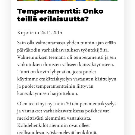
Temperamentti: Onko
teillä erilaisuutta?
Kirjoitettu 26.11.2015
Sain olla valmentamassa yhden tunnin ajan erään
päiväkodin varhaiskasvatuksen työntekijöitä.
Valmennuksen teemana oli temperamentti ja sen
vaikutuksen ihmisten väliseen kanssakäymiseen.
Tunti on kovin lyhyt aika, josta puolet
käytimme etukäteiskyselyn vastausten käsittelyyn
ja puolet temperamentteihin liittyvän
kanssakäymisen harjoitteluun.
Olen teettänyt nyt noin 70 temperamenttikyselyä
ja vastaukset varhaiskasvatuksessa poikkesivat
merkittävästi aiemmista vastauksista.
Kohdehenkilöt aiemmin ovat olleet
teollisuudessa työskenteleviä henkilöitä.