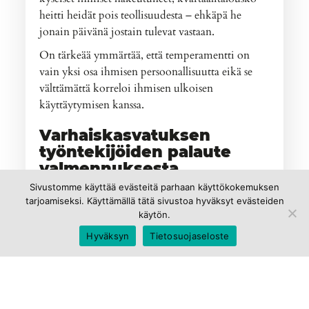
heitti heidät pois teollisuudesta – ehkäpä he
jonain päivänä jostain tulevat vastaan.
On tärkeää ymmärtää, että temperamentti on
vain yksi osa ihmisen persoonallisuutta eikä se
välttämättä korreloi ihmisen ulkoisen
käyttäytymisen kanssa.
Varhaiskasvatuksen
työntekijöiden palaute
valmennuksesta
Sivustomme käyttää evästeitä parhaan käyttökokemuksen
tarjoamiseksi. Käyttämällä tätä sivustoa hyväksyt evästeiden
Asian ydin tuli esille, vaikka aikaa oli vain tunti.
käytön.
Hyväksyn
Tietosuojaseloste
Lyhyessä ajassa todella hienosti ajatuksia
herättävä ilta – sain työkaluja omaan työhön ja
ymmärrystä 🙂