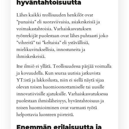
hyväntahtoisuutta
Lähes kaikki teollisuuden henkilöt ovat
”punaisia” eli suoraviivaisia, asiakeskeisiä ja
voimakastahtoisia. Varhaiskasvatuksen
työntekijät puolestaan ovat lähes puhtaasti joko
”vihreitä” tai ”keltaisia” eli ystävällisiä,
mielikuvituksellisia, innostuneita ja
ihmiskeskeisiä.
Itse ilmiö ei yllätä. Teollisuudessa pärjää voimalla
ja kovuudella. Kun seuraa uutisia jatkuvista
YT:istä ja lakkoilusta, niin ei siellä näytä sijaa
olevan toisen huomioonottamiselle tai uusille
innovatiivisille ajatuksille. Varhaiskasvatuksessa
puolestaan ihmisläheisyys, hyväntahtoisuus ja
toisen huomioiminen ovat varmasti työtä
helpottavia luonteen piirteitä.
Enemmän erilaisuutta ja