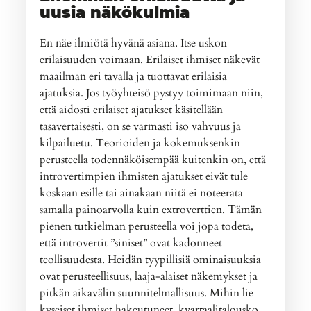
uusia näkökulmia
En näe ilmiötä hyvänä asiana. Itse uskon
erilaisuuden voimaan. Erilaiset ihmiset näkevät
maailman eri tavalla ja tuottavat erilaisia
ajatuksia. Jos työyhteisö pystyy toimimaan niin,
että aidosti erilaiset ajatukset käsitellään
tasavertaisesti, on se varmasti iso vahvuus ja
kilpailuetu. Teorioiden ja kokemuksenkin
perusteella todennäköisempää kuitenkin on, että
introvertimpien ihmisten ajatukset eivät tule
koskaan esille tai ainakaan niitä ei noteerata
samalla painoarvolla kuin extroverttien. Tämän
pienen tutkielman perusteella voi jopa todeta,
että introvertit ”siniset” ovat kadonneet
teollisuudesta. Heidän tyypillisiä ominaisuuksia
ovat perusteellisuus, laaja-alaiset näkemykset ja
pitkän aikavälin suunnitelmallisuus. Mihin lie
kyseiset ihmiset hakeutuneet, kvartaalitalousko