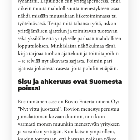
sydäntäni. Lapsuuden elin yrittäjäperheessä, enkä
oikein muuta mahdollisuutta menestykseen osaa
nähdä missään muussakaan liiketoiminnassa tai
työtehtävässä. Teitpä mitä tahansa työtä, uskon
yrittäjämäisen ajattelun ja toimitavan tuottavan
sekä yksilölle että yritykselle parhaan mahdollisen
lopputuloksen. Minkäslaista näkökulmaa tämä
kirja tarjoaa tuohon ajatteluun ja toimitapoihin
– se selviää nyt alkavasta sarjasta. Poimin pari
ajatusta jokaisesta casesta, joita pohdin etiäpäin.
Sisu ja ahkeruus ovat Suomesta
poissa!
Ensimmäinen case on Rovio Entertainment Oy:
”Nyt vittu juostaan!”. Rovion menestys perustuu
jumalattoman kovaan duuniin, niin kuin
varmasti monen muunkin menestyvän yrityksen
ja varsinkin yrittäjän. Kun katson ympärilleni,
joudun toteamaan, että harvassa paikassa näkee