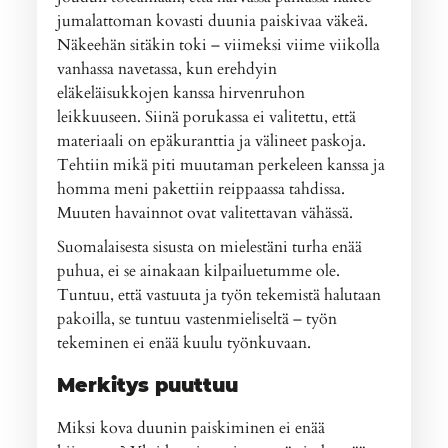
jumalattoman kovasti duunia paiskivaa väkeä.
Näkeehän sitäkin toki – viimeksi viime viikolla
vanhassa navetassa, kun erehdyin
eläkeläisukkojen kanssa hirvenruhon
leikkuuseen. Siinä porukassa ei valitettu, että
materiaali on epäkuranttia ja välineet paskoja.
Tehtiin mikä piti muutaman perkeleen kanssa ja
homma meni pakettiin reippaassa tahdissa.
Muuten havainnot ovat valitettavan vähässä.
Suomalaisesta sisusta on mielestäni turha enää
puhua, ei se ainakaan kilpailuetumme ole.
Tuntuu, että vastuuta ja työn tekemistä halutaan
pakoilla, se tuntuu vastenmieliseltä – työn
tekeminen ei enää kuulu työnkuvaan.
Merkitys puuttuu
Miksi kova duunin paiskiminen ei enää