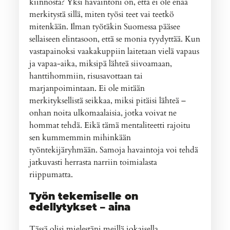
kiinnosta? Yksi havaintoni on, että ei ole enää
merkitystä sillä, miten työsi teet vai teetkö
mitenkään. Ilman työtäkin Suomessa pääsee
sellaiseen elintasoon, että se monia tyydyttää. Kun
vastapainoksi vaakakuppiin laitetaan vielä vapaus
ja vapaa-aika, miksipä lähteä siivoamaan,
hanttihommiin, risusavottaan tai
marjanpoimintaan. Ei ole mitään
merkityksellistä seikkaa, miksi pitäisi lähteä –
onhan noita ulkomaalaisia, jotka voivat ne
hommat tehdä. Eikä tämä mentaliteetti rajoitu
sen kummemmin mihinkään
työntekijäryhmään. Samoja havaintoja voi tehdä
jatkuvasti herrasta narriin toimialasta
riippumatta.
Työn tekemiselle on
edellytykset – aina
Tässä olisi mielestäni meillä jokaisella