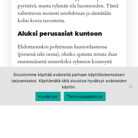
pyrittävä, mutta ryhmän tila huomioiden. Tämä
valitettavan monesti unohdetaan ja sännätään
kohti kovia tavoitteita.
Aluksi perusasiat kuntoon
Ehdottaisinkin pohtimaan fuusiotilanteessa
(pienessä tahi isossa), olisiko ajatusta mitata ihan
ensimmäisenä esimerkiksi ryhmien kiinteyttä
mieluummin kuin vaikkapa myyntilukuja,
Sivustomme käyttää evästeitä parhaan käyttökokemuksen
laskutusta tai tehokkuutta? Tällöin keskeisiä
tarjoamiseksi. Käyttämällä tätä sivustoa hyväksyt evästeiden
kysymyksiä voisivat olla: Viihdytkö ryhmässäsi,
käytön.
onko tämä ryhmä sinulle tärkeä tai kuinka
Hyväksyn
Tietosuojaseloste
yhtenäisiä olette tehtävän suorittamisessa? Sitten
kun nämä perusasiat ovat kunnossa ja ryhmä
pääsee kuohuntavaiheen ylitse, on aika siirtyä itse
perustehtävän ääreen. Johtamatta kuohuntavaihe
voi hyvin ottaa vuosia tai ryhmä hajoaa ennen
kuin se pääsee edes varsinaiseen perustehtävän