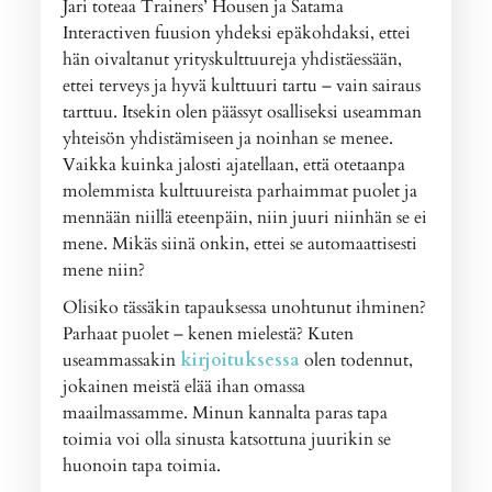
Jari toteaa Trainers’ Housen ja Satama
Interactiven fuusion yhdeksi epäkohdaksi, ettei
hän oivaltanut yrityskulttuureja yhdistäessään,
ettei terveys ja hyvä kulttuuri tartu – vain sairaus
tarttuu. Itsekin olen päässyt osalliseksi useamman
yhteisön yhdistämiseen ja noinhan se menee.
Vaikka kuinka jalosti ajatellaan, että otetaanpa
molemmista kulttuureista parhaimmat puolet ja
mennään niillä eteenpäin, niin juuri niinhän se ei
mene. Mikäs siinä onkin, ettei se automaattisesti
mene niin?
Olisiko tässäkin tapauksessa unohtunut ihminen?
Parhaat puolet – kenen mielestä? Kuten
useammassakin
kirjoituksessa
olen todennut,
jokainen meistä elää ihan omassa
maailmassamme. Minun kannalta paras tapa
toimia voi olla sinusta katsottuna juurikin se
huonoin tapa toimia.