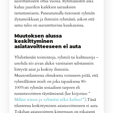
suorittamiseen ottaa vuosia. Ryhmäläisten aika
kuluu juurikin kaikkien sairauksien
tartuttamiseen. Paneutumalla tietoisesti ryhmän
dynamiikkaan ja ihmisiin ryhmässä, uskon että
sama tulos on saavutettavissa kuukausissa.
Muutoksen alussa
keskittyminen
asiatavoitteeseen ei auta
Yhdistäessäsi toimintoja, ryhmiä tai kulttuureja –
unohda siis aivan aluksi varsinaiset substanssiin
liittyvät asiat ja keskity ihmisiin.
Muutostilanteessa oletuksena voitaneen pitää, että
ryhmäläisten mieli on joka tapauksessa 90-
100%:sti ryhmän sosiaalisen tarpeen eli
tunnetavoitteen täyttämisessä (lue kirjoitus: ”
Mihin sinun ja ryhmäsi aika kuluu?”)
.Tässä
tilanteessa keskittyminen asiatavoitteeseen ei auta.
Tokihan asiatavoitteen kimppuun on pikaisesti