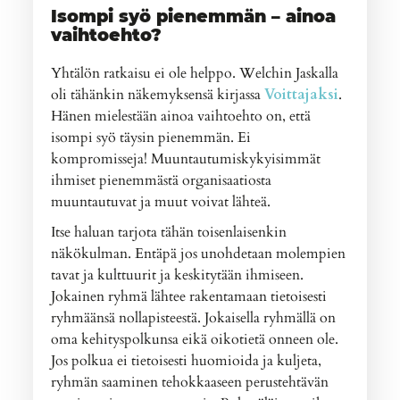
Isompi syö pienemmän – ainoa
vaihtoehto?
Yhtälön ratkaisu ei ole helppo. Welchin Jaskalla
oli tähänkin näkemyksensä kirjassa
Voittajaksi
.
Hänen mielestään ainoa vaihtoehto on, että
isompi syö täysin pienemmän. Ei
kompromisseja! Muuntautumiskykyisimmät
ihmiset pienemmästä organisaatiosta
muuntautuvat ja muut voivat lähteä.
Itse haluan tarjota tähän toisenlaisenkin
näkökulman. Entäpä jos unohdetaan molempien
tavat ja kulttuurit ja keskitytään ihmiseen.
Jokainen ryhmä lähtee rakentamaan tietoisesti
ryhmäänsä nollapisteestä. Jokaisella ryhmällä on
oma kehityspolkunsa eikä oikotietä onneen ole.
Jos polkua ei tietoisesti huomioida ja kuljeta,
ryhmän saaminen tehokkaaseen perustehtävän