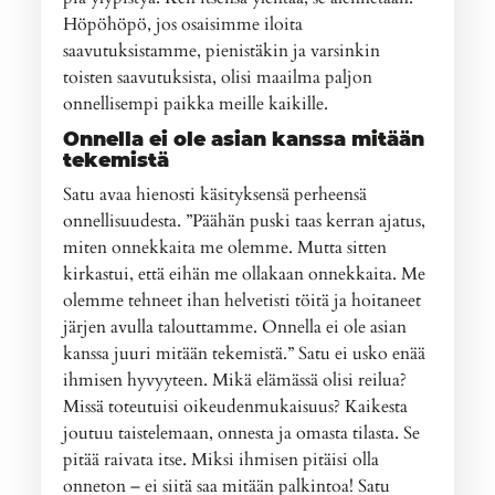
Höpöhöpö, jos osaisimme iloita
saavutuksistamme, pienistäkin ja varsinkin
toisten saavutuksista, olisi maailma paljon
onnellisempi paikka meille kaikille.
Onnella ei ole asian kanssa mitään
tekemistä
Satu avaa hienosti käsityksensä perheensä
onnellisuudesta. ”Päähän puski taas kerran ajatus,
miten onnekkaita me olemme. Mutta sitten
kirkastui, että eihän me ollakaan onnekkaita. Me
olemme tehneet ihan helvetisti töitä ja hoitaneet
järjen avulla talouttamme. Onnella ei ole asian
kanssa juuri mitään tekemistä.” Satu ei usko enää
ihmisen hyvyyteen. Mikä elämässä olisi reilua?
Missä toteutuisi oikeudenmukaisuus? Kaikesta
joutuu taistelemaan, onnesta ja omasta tilasta. Se
pitää raivata itse. Miksi ihmisen pitäisi olla
onneton – ei siitä saa mitään palkintoa! Satu