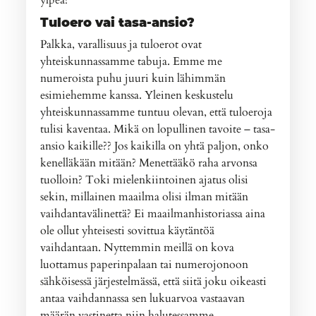
ylpeä!
Tuloero vai tasa-ansio?
Palkka, varallisuus ja tuloerot ovat
yhteiskunnassamme tabuja. Emme me
numeroista puhu juuri kuin lähimmän
esimiehemme kanssa. Yleinen keskustelu
yhteiskunnassamme tuntuu olevan, että tuloeroja
tulisi kaventaa. Mikä on lopullinen tavoite – tasa-
ansio kaikille?? Jos kaikilla on yhtä paljon, onko
kenelläkään mitään? Menettääkö raha arvonsa
tuolloin? Toki mielenkiintoinen ajatus olisi
sekin, millainen maailma olisi ilman mitään
vaihdantavälinettä? Ei maailmanhistoriassa aina
ole ollut yhteisesti sovittua käytäntöä
vaihdantaan. Nyttemmin meillä on kova
luottamus paperinpalaan tai numerojonoon
sähköisessä järjestelmässä, että siitä joku oikeasti
antaa vaihdannassa sen lukuarvoa vastaavan
määrän vastinetta niin halutessamme.