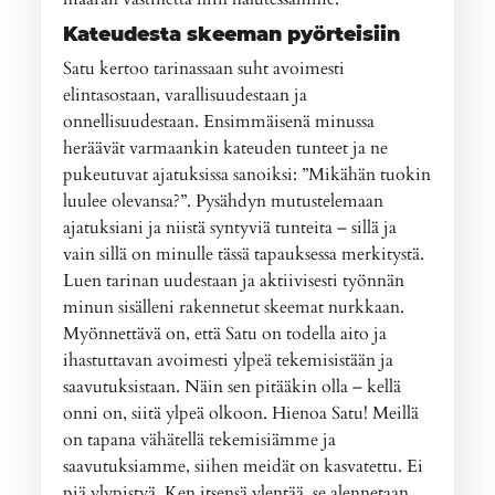
Kateudesta skeeman pyörteisiin
Satu kertoo tarinassaan suht avoimesti
elintasostaan, varallisuudestaan ja
onnellisuudestaan. Ensimmäisenä minussa
heräävät varmaankin kateuden tunteet ja ne
pukeutuvat ajatuksissa sanoiksi: ”Mikähän tuokin
luulee olevansa?”. Pysähdyn mutustelemaan
ajatuksiani ja niistä syntyviä tunteita – sillä ja
vain sillä on minulle tässä tapauksessa merkitystä.
Luen tarinan uudestaan ja aktiivisesti työnnän
minun sisälleni rakennetut skeemat nurkkaan.
Myönnettävä on, että Satu on todella aito ja
ihastuttavan avoimesti ylpeä tekemisistään ja
saavutuksistaan. Näin sen pitääkin olla – kellä
onni on, siitä ylpeä olkoon. Hienoa Satu! Meillä
on tapana vähätellä tekemisiämme ja
saavutuksiamme, siihen meidät on kasvatettu. Ei
piä ylypistyä. Ken itsensä ylentää, se alennetaan.