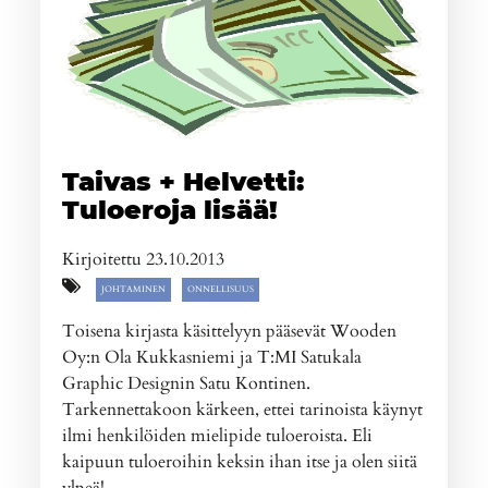
Taivas + Helvetti:
Tuloeroja lisää!
Kirjoitettu 23.10.2013
JOHTAMINEN
ONNELLISUUS
Toisena kirjasta käsittelyyn pääsevät Wooden
Oy:n Ola Kukkasniemi ja T:MI Satukala
Graphic Designin Satu Kontinen.
Tarkennettakoon kärkeen, ettei tarinoista käynyt
ilmi henkilöiden mielipide tuloeroista. Eli
kaipuun tuloeroihin keksin ihan itse ja olen siitä