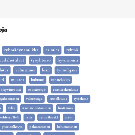
oja
ryhmädynamiikka
esimies
ryhmä
uurlähettiläät
työyhteisö
hyvinvointi
lutus
valmennus
lean
työnohjaus
uri
muutos
kulttuuri
tunnelukko
yöhyvinvointi
esimiestyö
esimieskoulutus
äjaksaminen
valmentaja
onnellisuus
työelämä
s
tyky
itsensä johtaminen
luottamus
kehityspäivä
tyhy
ryhmähenki
arvot
yhteisöllisyys
palautuminen
kehittäminen