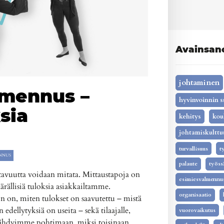
Avainsan
johtaminen
lmennus –
hyvinvoinnin s
sia
kehitys
kou
johtamiskulttu
turvallisuus
t
NNUS
palaute
työss
avuutta voidaan mitata. Mittaustapoja on
esimiesvalmennu
määrällisiä tuloksia asiakkailtamme.
organisaatio
 on, miten tulokset on saavutettu – mistä
ellytyksiä on useita – sekä tilaajalle,
vuorovaikutus
pysähdyimme pohtimaan, miksi toisinaan