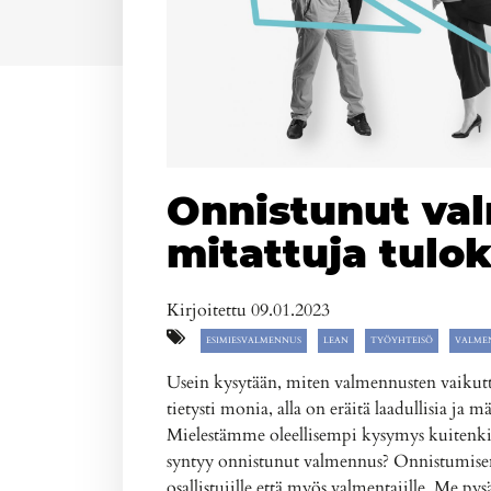
Onnistunut va
mitattuja tulok
Kirjoitettu 09.01.2023
ESIMIESVALMENNUS
LEAN
TYÖYHTEISÖ
VALME
Usein kysytään, miten valmennusten vaikutt
tietysti monia, alla on eräitä laadullisia ja 
Mielestämme oleellisempi kysymys kuitenkin
syntyy onnistunut valmennus? Onnistumisen ed
osallistujille että myös valmentajille. Me 