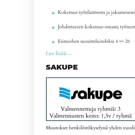
Kokemus työtilanteesta ja jaksamisest
Johdettavien kokemus omasta työmoti
Esimiehen suositteluindeksi 4 => 26
Lue lisää…
SAKUPE
Muutokset henkilöstökyselyssä yhden vuoden