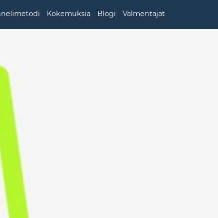
nnelimetodi
Kokemuksia
Blogi
Valmentajat