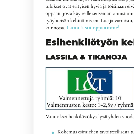
tulokset ovat erityisen hyviä ja toisinaan 
oppaan, josta käy esille seitsemän onnistumis
työyhteisön kehittämiseen. Lue ja varmistu,
kunnossa.
Lataa tästä oppaamme!
Esihenkilötyön ke
LASSILA & TIKANOJA
Muutokset henkilöstökyselyssä yhden vuode
Kokemus esimiehen tavoitteellisesta tu