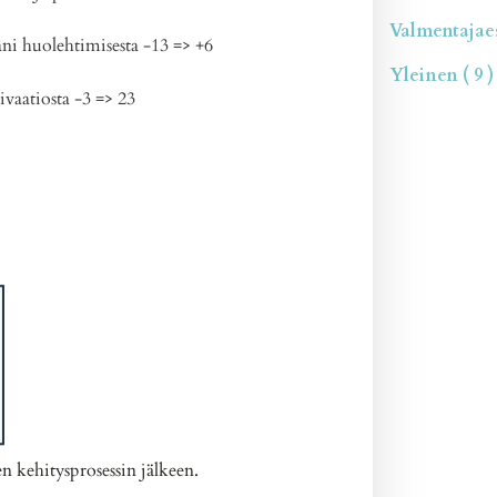
Valmentajaesi
ani huolehtimisesta -13 => +6
Yleinen ( 9 )
vaatiosta -3 => 23
 kehitysprosessin jälkeen.