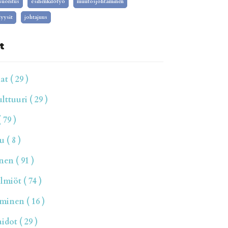
isuoritus
esihenkilötyö
muutosjohtaminen
yysit
johtajuus
t
t ( 29 )
ttuuri ( 29 )
 79 )
 ( 8 )
en ( 91 )
miöt ( 74 )
inen ( 16 )
dot ( 29 )