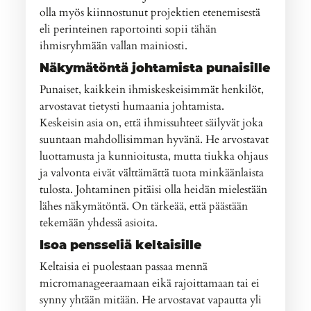
olla myös kiinnostunut projektien etenemisestä
eli perinteinen raportointi sopii tähän
ihmisryhmään vallan mainiosti.
Näkymätöntä johtamista punaisille
Punaiset, kaikkein ihmiskeskeisimmät henkilöt,
arvostavat tietysti humaania johtamista.
Keskeisin asia on, että ihmissuhteet säilyvät joka
suuntaan mahdollisimman hyvänä. He arvostavat
luottamusta ja kunnioitusta, mutta tiukka ohjaus
ja valvonta eivät välttämättä tuota minkäänlaista
tulosta. Johtaminen pitäisi olla heidän mielestään
lähes näkymätöntä. On tärkeää, että päästään
tekemään yhdessä asioita.
Isoa pensseliä keltaisille
Keltaisia ei puolestaan passaa mennä
micromanageeraamaan eikä rajoittamaan tai ei
synny yhtään mitään. He arvostavat vapautta yli