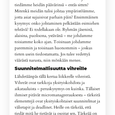
tiedämme heidän päävärinsä – entäs sitten?
Mitenkä meidän tulisi johtaa ympäristöämme,
jotta asiat sujuisivat parhain päin? Ensimmäinen
kysymys: onko johtaminen pelkästään esimiehen
tehtävä? Ei todellakaan ole. Ryhmän jäseninä,
alaisina, puolisona, ystävänä – me johdamme
toisiamme koko ajan. Toisinaan johdamme
paremmin ja toisinaan huonommin – joskus
tieten usein tiedostamatta. Jos tulee vedettyä
väärästä narusta, niin mönkään menee.
Suunnitelmallisuutta vihreille
Lähdetäänpäs tällä kertaa liikkeelle vihreistä.
Vihreät ovat tarkkoja yksityiskohdista ja
aikatauluista – peruskysymys on kuinka. Tällaiset
ihmiset pitävät micromanageerauksesta – tärkeitä
elementtejä ovat yksityiskohtaiset suunnitelmat ja
välietapit ja deadlinet. Heille on tärkeää, että
tiedät mitä he tietävät ja osoitat sen. Tärkeää on