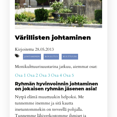
Värillisten johtaminen
Kirjoitettu 28.05.2013
JOHTAMINEN
KOULUTUS
KULTTUURI
Monikulttuurisuustarina jatkuu, aiemmat osat:
Osa 1
Osa 2
Osa 3
Osa 4
Osa 5
Ryhmän hyvinvoinnin johtaminen
on jokaisen ryhmän jäsenen asia!
Nytpä elämä muuttuukin helpoksi. Me
tunnemme itsemme ja sitä kautta
itsetuntommekin on terveellä pohjalla.
Tunnemme lähiverkostomme ihmiset ja