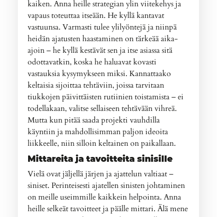
kaiken. Anna heille strategian ylin viitekehys ja
vapaus toteuttaa itseään. He kyllä kantavat
vastuunsa. Varmasti tulee ylilyöntejä ja niinpä
heidän ajatusten haastaminen on tärkeää aika-
ajoin – he kyllä kestävät sen ja itse asiassa sitä
odottavatkin, koska he haluavat kovasti
vastauksia kysymykseen miksi. Kannattaako
keltaisia sijoittaa tehtäviin, joissa tarvitaan
tiukkojen päivittäisten rutiinien toistamista – ei
todellakaan, valitse sellaiseen tehtävään vihreä.
Mutta kun pitää saada projekti vauhdilla
käyntiin ja mahdollisimman paljon ideoita
liikkeelle, niin silloin keltainen on paikallaan.
Mittareita ja tavoitteita sinisille
Vielä ovat jäljellä järjen ja ajattelun valtiaat –
siniset. Perinteisesti ajatellen sinisten johtaminen
on meille useimmille kaikkein helpointa. Anna
heille selkeät tavoitteet ja päälle mittari. Älä mene