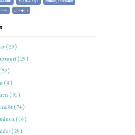
isuoritus
esihenkilötyö
muutosjohtaminen
yysit
johtajuus
t
t ( 29 )
ttuuri ( 29 )
 79 )
 ( 8 )
en ( 91 )
miöt ( 74 )
inen ( 16 )
dot ( 29 )