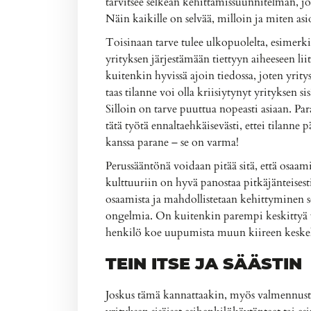
tarvitsee selkeän kehittämissuunnitelman, jos
Näin kaikille on selvää, milloin ja miten asi
Toisinaan tarve tulee ulkopuolelta, esimerk
yrityksen järjestämään tiettyyn aiheeseen l
kuitenkin hyvissä ajoin tiedossa, joten yrit
taas tilanne voi olla kriisiytynyt yrityksen s
Silloin on tarve puuttua nopeasti asiaan. Paras 
tätä työtä ennaltaehkäisevästi, ettei tilanne p
kanssa parane – se on varma!
Perussääntönä voidaan pitää sitä, että osaam
kulttuuriin on hyvä panostaa pitkäjänteisesti
osaamista ja mahdollistetaan kehittyminen s
ongelmia. On kuitenkin parempi keskittyä y
henkilö koe uupumista muun kiireen keskell
TEIN ITSE JA SÄÄSTIN
Joskus tämä kannattaakin, myös valmennust