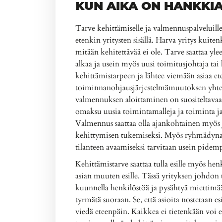
KUN AIKA ON HANKKI
Tarve kehittämiselle ja valmennuspalveluille 
etenkin yritysten sisällä. Harva yritys kuite
mitään kehitettävää ei ole. Tarve saattaa yle
alkaa ja usein myös uusi toimitusjohtaja tai
kehittämistarpeen ja lähtee viemään asiaa e
toiminnanohjausjärjestelmämuutoksen yhte
valmennuksen aloittaminen on suositeltavaa.
omaksu uusia toimintamalleja ja toiminta 
Valmennus saattaa olla ajankohtainen myö
kehittymisen tukemiseksi. Myös ryhmädynam
tilanteen avaamiseksi tarvitaan usein pidem
Kehittämistarve saattaa tulla esille myös he
asian muuten esille. Tässä yrityksen johdon 
kuunnella henkilöstöä ja pysähtyä miettimään
tyrmätä suoraan. Se, että asioita nostetaan esil
viedä eteenpäin. Kaikkea ei tietenkään voi 