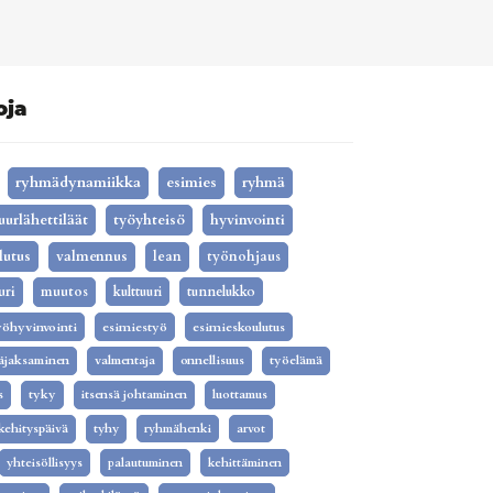
oja
ryhmädynamiikka
esimies
ryhmä
uurlähettiläät
työyhteisö
hyvinvointi
lutus
valmennus
lean
työnohjaus
uri
muutos
kulttuuri
tunnelukko
yöhyvinvointi
esimiestyö
esimieskoulutus
äjaksaminen
valmentaja
onnellisuus
työelämä
s
tyky
itsensä johtaminen
luottamus
kehityspäivä
tyhy
ryhmähenki
arvot
yhteisöllisyys
palautuminen
kehittäminen