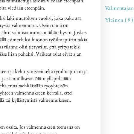
sa tunnistettuja asioita viedään eteenpäin.
oita viedään eteenpäin.
Valmentajaesi
iksi lakimuutoksen vuoksi, joka pakottaa
Yleinen ( 9 )
iittyvää valmennusta. Usein tämä on
ys ehtii valmistautumaan tähän hyvin. Joskus
isällä esimerkiksi huonon työilmapiirin takia.
tilanne olisi tietysti se, että yritys tekisi
ääse liian pahaksi. Vaikeat asiat eivät ajan
iseen ja kehittymiseen sekä työilmapiiriin ja
 ja säännöllisesti. Näin ylläpidetään
ekä ennaltaehkäistään työyhteisön
hteen valmennukseen kerralla, ettei
ä tai kyllästymistä valmennukseen.
en osalta. Jos valmennuksen teemana on