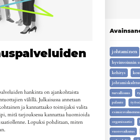
Avainsan
nuspalveluiden
johtaminen
hyvinvoinnin s
kehitys
kou
johtamiskulttu
alveluiden hankinta on ajankohtaista
turvallisuus
t
untuottajien välillä. Julkaisussa annetaan
palaute
työss
ohtainen ja kannattaako toimijaksi valita
esimiesvalmennu
äpi, mitä tarjouksessa kannattaa huomioida
isaatiollenne. Lopuksi pohditaan, miten
organisaatio
an.
vuorovaikutus