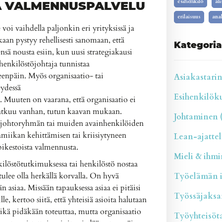
esihenkilö
al
A VALMENNUSPALVELU
erilaisuus
anal
voi vaihdella paljonkin eri yrityksissä ja
nkaan pystyy rehellisesti sanomaan, että
Kategoria
ensä nousta esiin, kun uusi strategiakausi
 henkilöstöjohtaja tunnistaa
teenpäin. Myös organisaatio- tai
Asiakastarina
ydessä
Esihenkilökul
 Muuten on vaarana, että organisaatio ei
jatkuu vanhan, tutun kaavan mukaan.
Johtaminen (
s johtoryhmän tai muiden avainhenkilöiden
iikan kehittämisen tai kriisiytyneen
Lean-ajattelu
pikestoista valmennusta.
Mieli & ihmin
nkilöstötutkimuksessa tai henkilöstö nostaa
tulee olla herkällä korvalla. On hyvä
Työelämän il
 asiaa. Missään tapauksessa asiaa ei pitäisi
Työssäjaksam
le, kertoo siitä, että yhteisiä asioita halutaan
eikä pidäkään toteuttaa, mutta organisaatio
Työyhteisötai