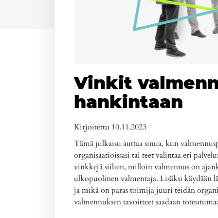
Vinkit valmen
hankintaan
Kirjoitettu 10.11.2023
Tämä julkaisu auttaa sinua, kun valmennusp
organisaatioissasi tai teet valintaa eri palvel
vinkkejä siihen, milloin valmennus on ajank
ulkopuolinen valmentaja. Lisäksi käydään l
ja mikä on paras toimija juuri teidän organ
valmennuksen tavoitteet saadaan toteutuma