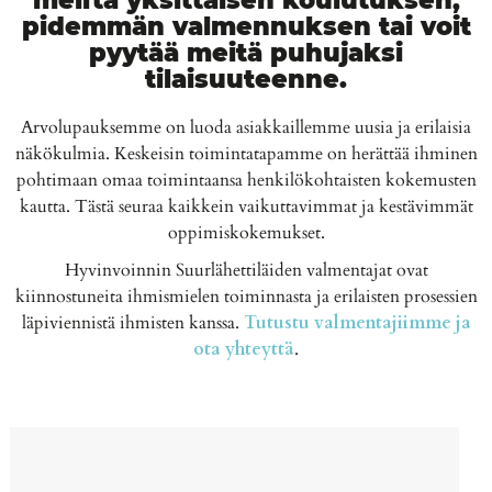
pidemmän valmennuksen tai voit
pyytää meitä puhujaksi
tilaisuuteenne.
Arvolupauksemme on luoda asiakkaillemme uusia ja erilaisia
näkökulmia. Keskeisin toimintatapamme on herättää ihminen
pohtimaan omaa toimintaansa henkilökohtaisten kokemusten
kautta. Tästä seuraa kaikkein vaikuttavimmat ja kestävimmät
oppimiskokemukset.
Hyvinvoinnin Suurlähettiläiden valmentajat ovat
kiinnostuneita ihmismielen toiminnasta ja erilaisten prosessien
läpiviennistä ihmisten kanssa.
Tutustu valmentajiimme ja
ota yhteyttä
.