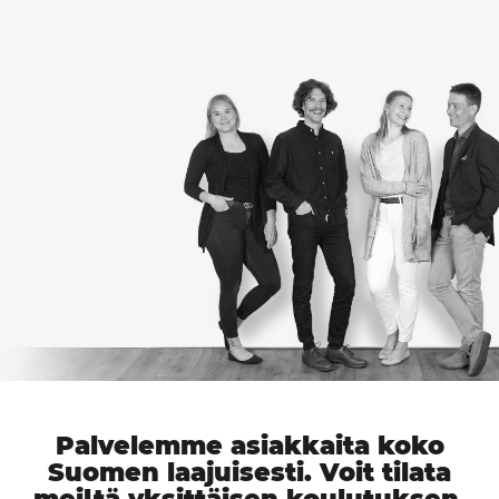
Palvelemme asiakkaita koko
Suomen laajuisesti. Voit tilata
meiltä yksittäisen koulutuksen,