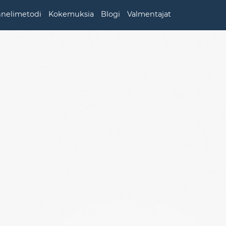
nnelimetodi
Kokemuksia
Blogi
Valmentajat