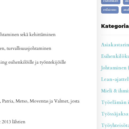
esihenkilö
al
erilaisuus
anal
Kategoria
johtaminen sekä kehittäminen
Asiakastarina
n, turvallisuusjohtaminen
Esihenkilökul
g esihenkilöille ja työntekijöille
Johtaminen (
Lean-ajattelu
Mieli & ihmin
Patria, Metso, Moventas ja Valmet, josta
Työelämän il
Työssäjaksam
t 2013 lähtien
Työyhteisötai