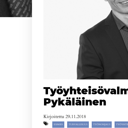
Työyhteisöval
Pykäläinen
Kirjoitettu 29.11.2018
ESIMIES
TURVALLISUUS
TYÖNOHJAUS
TYÖYHTE