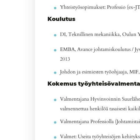
Yhteistyösopimukset: Professio (ex-
Koulutus
DI, Teknillinen mekaniikka, Oulun Y
EMBA, Avance johtamiskoulutus / Jy
2013
Johdon ja esimiesten työohjaaja, MIF
Kokemus työyhteisövalmenta
Valmentajana Hyvinvoinnin Suurlähett
valmennettua henkilöä tasaisesti kaikil
Valmentajana Professiolla (Johtamista
Valmet: Useita työyhteisöjen kehityks