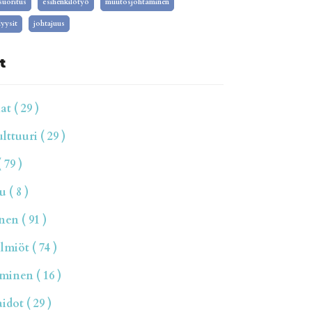
isuoritus
esihenkilötyö
muutosjohtaminen
yysit
johtajuus
t
t ( 29 )
ttuuri ( 29 )
 79 )
 ( 8 )
en ( 91 )
miöt ( 74 )
inen ( 16 )
dot ( 29 )