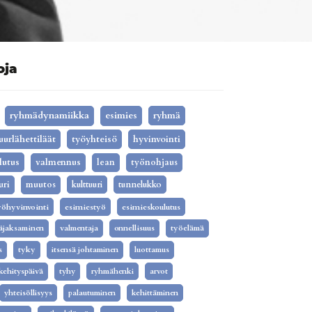
oja
ryhmädynamiikka
esimies
ryhmä
uurlähettiläät
työyhteisö
hyvinvointi
lutus
valmennus
lean
työnohjaus
uri
muutos
kulttuuri
tunnelukko
yöhyvinvointi
esimiestyö
esimieskoulutus
äjaksaminen
valmentaja
onnellisuus
työelämä
s
tyky
itsensä johtaminen
luottamus
kehityspäivä
tyhy
ryhmähenki
arvot
yhteisöllisyys
palautuminen
kehittäminen