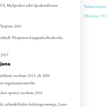
JTO), MySpeaker sekä Speakersforum
Valmentajaesi
Yleinen ( 9 )
liopisto 2001
väskylä Yliopiston kauppakorkeakoulu,
, 2017
jana
iläissä vuodesta 2013, yli 2000
ta organisaatiotasoilta
idon opisto) vuodesta 2018
iä, esihenkilöiden kehitysprosesseja, Lean-