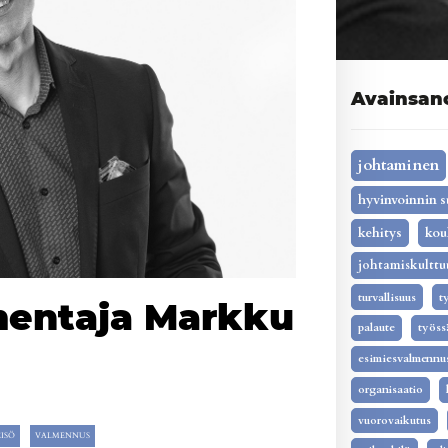
Avainsan
johtaminen
hyvinvoinnin s
kehitys
kou
johtamiskulttu
turvallisuus
t
mentaja Markku
palaute
työss
esimiesvalmennu
organisaatio
vuorovaikutus
ISÖ
VALMENNUS