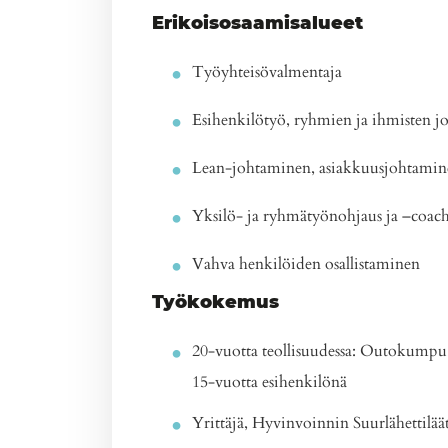
Erikoisosaamisalueet
Työyhteisövalmentaja
Esihenkilötyö, ryhmien ja ihmisten 
Lean-johtaminen, asiakkuusjohtamine
Yksilö- ja ryhmätyönohjaus ja –coachin
Vahva henkilöiden osallistaminen
Työkokemus
20-vuotta teollisuudessa: Outokumpu, 
15-vuotta esihenkilönä
Yrittäjä, Hyvinvoinnin Suurlähettilää