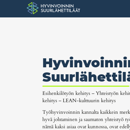
Hyvinvoinni
Suurlähettil
Esihenkilötyön kehitys – Yhteistyön keh
kehitys – LEAN-kulttuurin kehitys
Työhyvinvoinnin kannalta kaikkein merkit
hyvä johtaminen ja
saumaton yhteistyö ty
nämä kaksi asiaa ovat
kunnossa, ovat edel