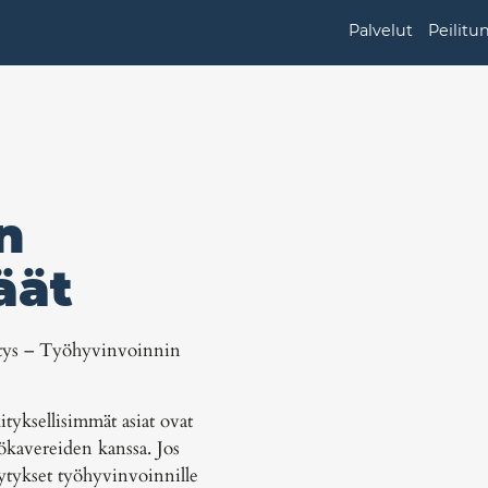
Palvelut
Peilitu
n
äät
itys – Työhyvinvoinnin
yksellisimmät asiat ovat
ökavereiden kanssa. Jos
lytykset työhyvinvoinnille