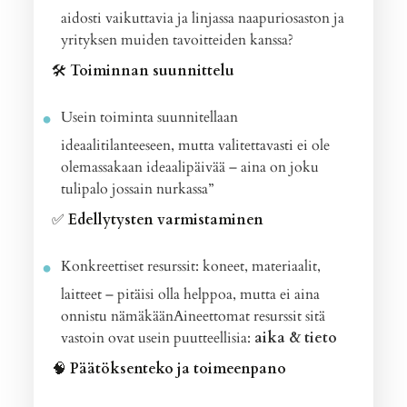
aidosti vaikuttavia ja linjassa naapuriosaston ja
yrityksen muiden tavoitteiden kanssa?
🛠️
Toiminnan suunnittelu
Usein toiminta suunnitellaan
ideaalitilanteeseen, mutta valitettavasti ei ole
olemassakaan ideaalipäivää – aina on joku
tulipalo jossain nurkassa”
✅
Edellytysten varmistaminen
Konkreettiset resurssit: koneet, materiaalit,
laitteet – pitäisi olla helppoa, mutta ei aina
onnistu nämäkäänAineettomat resurssit sitä
vastoin ovat usein puutteellisia:
aika & tieto
🧠
Päätöksenteko ja toimeenpano