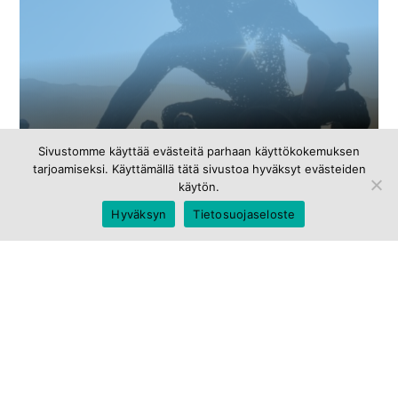
Torstaina 14.05.2015
Työtä elääkseen,
Sivustomme käyttää evästeitä parhaan käyttökokemuksen
tarjoamiseksi. Käyttämällä tätä sivustoa hyväksyt evästeiden
sitoutuminen puuttuu
käytön.
Hyväksyn
Tietosuojaseloste