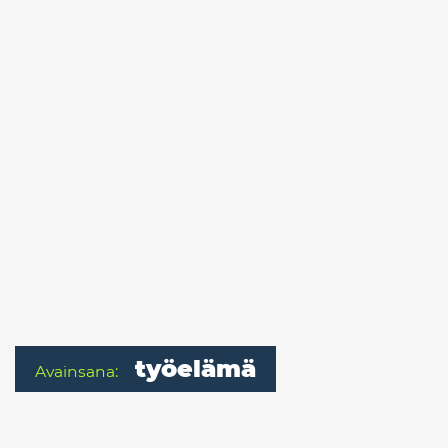
työelämä
Avainsana: