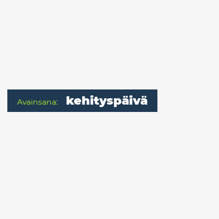
kehityspäivä
Avainsana: