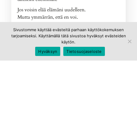
Jos voisin elää elämäni uudelleen.
Mutta ymmärrän, että en voi.
Sivustomme käyttää evästeitä parhaan käyttökokemuksen
tarjoamiseksi. Käyttämällä tätä sivustoa hyväksyt evästeiden
Nadine Stair, 85v.
käytön.
Hyväksyn
Tietosuojaseloste
Jaa artikkeli
LinkedIn
Twitter
Facebook
Email
WhatsApp
Share
Avainsanoja
johtaminen
ryhmädynamiikka
esimies