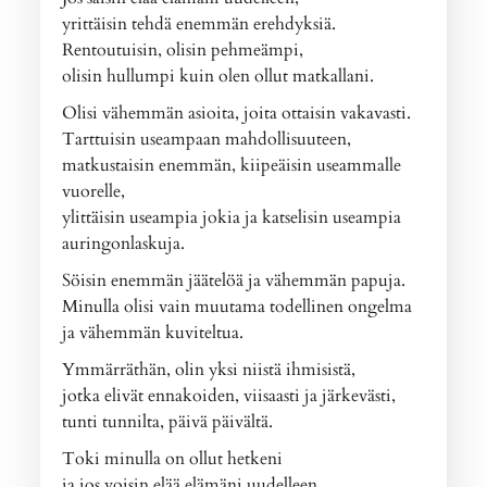
yrittäisin tehdä enemmän erehdyksiä.
Rentoutuisin, olisin pehmeämpi,
olisin hullumpi kuin olen ollut matkallani.
Olisi vähemmän asioita, joita ottaisin vakavasti.
Tarttuisin useampaan mahdollisuuteen,
matkustaisin enemmän, kiipeäisin useammalle
vuorelle,
ylittäisin useampia jokia ja katselisin useampia
auringonlaskuja.
Söisin enemmän jäätelöä ja vähemmän papuja.
Minulla olisi vain muutama todellinen ongelma
ja vähemmän kuviteltua.
Ymmärräthän, olin yksi niistä ihmisistä,
jotka elivät ennakoiden, viisaasti ja järkevästi,
tunti tunnilta, päivä päivältä.
Toki minulla on ollut hetkeni
ja jos voisin elää elämäni uudelleen,