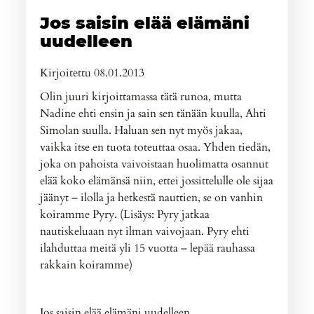
Jos saisin elää elämäni
uudelleen
Kirjoitettu 08.01.2013
Olin juuri kirjoittamassa tätä runoa, mutta
Nadine ehti ensin ja sain sen tänään kuulla, Ahti
Simolan suulla. Haluan sen nyt myös jakaa,
vaikka itse en tuota toteuttaa osaa. Yhden tiedän,
joka on pahoista vaivoistaan huolimatta osannut
elää koko elämänsä niin, ettei jossittelulle ole sijaa
jäänyt – ilolla ja hetkestä nauttien, se on vanhin
koiramme Pyry. (Lisäys: Pyry jatkaa
nautiskeluaan nyt ilman vaivojaan. Pyry ehti
ilahduttaa meitä yli 15 vuotta – lepää rauhassa
rakkain koiramme)
Jos saisin elää elämäni uudelleen,