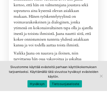
kertoo, että hän on valmentajana joustava sekä
sopeutuva aina kyseessä olevan asiakkaan
mukaan. Hänen työskentelytyylinsä on
voimavarakeskeinen ja dialoginen, jonka
ytimessä on kokonaisvaltainen tapa olla ja ajatella
itsestä ja toisista ihmisistä. Jaana nauttii siitä, että
kokee onnistumisen tunteita yhdessä asiakkaan
kanssa ja voi todella auttaa toista ihmistä.
Vaikka Jaana on naurava ja iloinen, niin
tarvittaessa hän osaa vakavoitua ja uskaltaa
kohdata edessään olevan ihmisin juuri sellaisena
Sivustomme käyttää evästeitä parhaan käyttökokemuksen
kuin hän on. Sosiaalityöntekijän roolissa vastaan
tarjoamiseksi. Käyttämällä tätä sivustoa hyväksyt evästeiden
tuli paljon erilaisia tilanteita eikä Jaana pelkää
käytön.
kohdata vaikeitakaan tunteita. Jaanan
Hyväksyn
Tietosuojaseloste
valmennuksissa ja työnohjauksissa puhutaan
aidoista, merkityksellisistä asioista, joskus ehkä
myös itketään ja nauretaan, mutta vain jos asiakas
kokee tämän kaiken luontevaksi ja turvalliseksi.