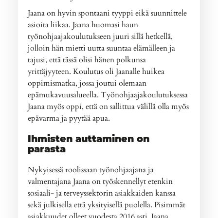
Jaana on hyvin spontaani tyyppi eikä suunnittele
asioita liikaa. Jaana huomasi haun
työnohjaajakoulutukseen juuri sillä hetkellä,
jolloin hän mietti uutta suuntaa elämälleen ja
tajusi, että tässä olisi hänen polkunsa
yrittäjyyteen. Koulutus oli Jaanalle huikea
oppimismatka, jossa joutui olemaan
epämukavuusalueella. Työnohjaajakoulutuksessa
Jaana myös oppi, että on sallittua välillä olla myös
epävarma ja pyytää apua.
Ihmisten auttaminen on
parasta
Nykyisessä roolissaan työnohjaajana ja
valmentajana Jaana on työskennellyt etenkin
sosiaali- ja terveyssektorin asiakkaiden kanssa
sekä julkisella että yksityisellä puolella. Pisimmät
asiakkuudet olleet vuodesta 2016 asti. Jaana