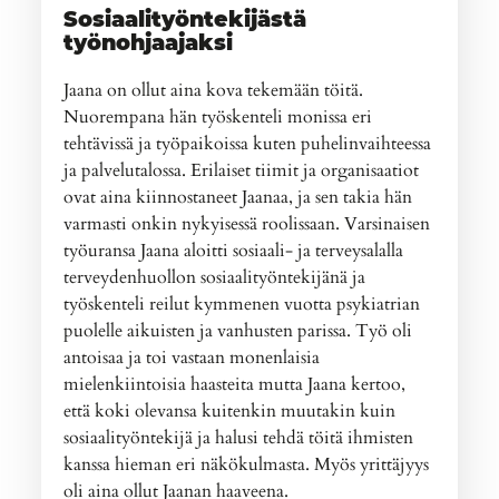
Sosiaalityöntekijästä
työnohjaajaksi
Jaana on ollut aina kova tekemään töitä.
Nuorempana hän työskenteli monissa eri
tehtävissä ja työpaikoissa kuten puhelinvaihteessa
ja palvelutalossa. Erilaiset tiimit ja organisaatiot
ovat aina kiinnostaneet Jaanaa, ja sen takia hän
varmasti onkin nykyisessä roolissaan. Varsinaisen
työuransa Jaana aloitti sosiaali- ja terveysalalla
terveydenhuollon sosiaalityöntekijänä ja
työskenteli reilut kymmenen vuotta psykiatrian
puolelle aikuisten ja vanhusten parissa. Työ oli
antoisaa ja toi vastaan monenlaisia
mielenkiintoisia haasteita mutta Jaana kertoo,
että koki olevansa kuitenkin muutakin kuin
sosiaalityöntekijä ja halusi tehdä töitä ihmisten
kanssa hieman eri näkökulmasta. Myös yrittäjyys
oli aina ollut Jaanan haaveena.