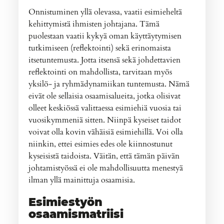
Onnistuminen yllä olevassa, vaatii esimieheltä
kehittymistä ihmisten johtajana. Tämä
puolestaan vaatii kykyä oman käyttäytymisen
tutkimiseen (reflektointi) sekä erinomaista
itsetuntemusta. Jotta itsensä sekä johdettavien
reflektointi on mahdollista, tarvitaan myös
yksilö- ja ryhmädynamiikan tuntemusta. Nämä
eivät ole sellaisia osaamisalueita, jotka olisivat
olleet keskiössä valittaessa esimiehiä vuosia tai
vuosikymmeniä sitten. Niinpä kyseiset taidot
voivat olla kovin vähäisiä esimiehillä. Voi olla
niinkin, ettei esimies edes ole kiinnostunut
kyseisistä taidoista. Väitän, että tämän päivän
johtamistyössä ei ole mahdollisuutta menestyä
ilman yllä mainittuja osaamisia.
Esimiestyön
osaamismatriisi