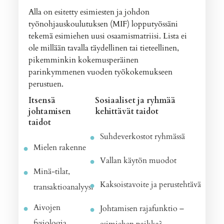
Alla on esitetty esimiesten ja johdon
työnohjauskoulutuksen (MIF) lopputyössäni
tekemä esimiehen uusi osaamismatriisi. Lista ei
ole millään tavalla täydellinen tai tieteellinen,
pikemminkin kokemusperäinen
parinkymmenen vuoden työkokemukseen
perustuen.
Itsensä
Sosiaaliset ja ryhmää
johtamisen
kehittävät taidot
taidot
Suhdeverkostot ryhmässä
Mielen rakenne
Vallan käytön muodot
Minä-tilat,
Kaksoistavoite ja perustehtävä
transaktioanalyysi
Aivojen
Johtamisen rajafunktio –
fysiologia
esimiehen paikka?