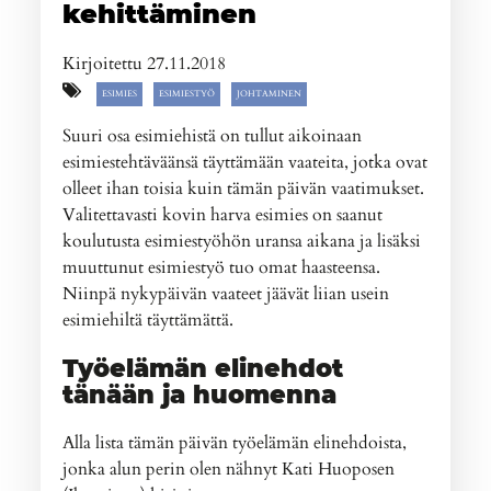
kehittäminen
Kirjoitettu 27.11.2018
ESIMIES
ESIMIESTYÖ
JOHTAMINEN
Suuri osa esimiehistä on tullut aikoinaan
esimiestehtäväänsä täyttämään vaateita, jotka ovat
olleet ihan toisia kuin tämän päivän vaatimukset.
Valitettavasti kovin harva esimies on saanut
koulutusta esimiestyöhön uransa aikana ja lisäksi
muuttunut esimiestyö tuo omat haasteensa.
Niinpä nykypäivän vaateet jäävät liian usein
esimiehiltä täyttämättä.
Työelämän elinehdot
tänään ja huomenna
Alla lista tämän päivän työelämän elinehdoista,
jonka alun perin olen nähnyt Kati Huoposen