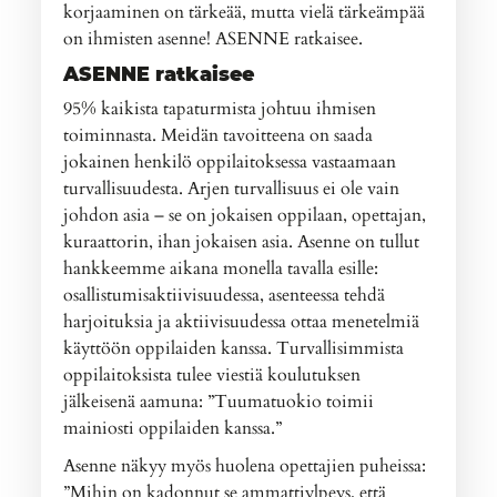
korjaaminen on tärkeää, mutta vielä tärkeämpää
on ihmisten asenne! ASENNE ratkaisee.
ASENNE ratkaisee
95% kaikista tapaturmista johtuu ihmisen
toiminnasta. Meidän tavoitteena on saada
jokainen henkilö oppilaitoksessa vastaamaan
turvallisuudesta. Arjen turvallisuus ei ole vain
johdon asia – se on jokaisen oppilaan, opettajan,
kuraattorin, ihan jokaisen asia. Asenne on tullut
hankkeemme aikana monella tavalla esille:
osallistumisaktiivisuudessa, asenteessa tehdä
harjoituksia ja aktiivisuudessa ottaa menetelmiä
käyttöön oppilaiden kanssa. Turvallisimmista
oppilaitoksista tulee viestiä koulutuksen
jälkeisenä aamuna: ”Tuumatuokio toimii
mainiosti oppilaiden kanssa.”
Asenne näkyy myös huolena opettajien puheissa:
”Mihin on kadonnut se ammattiylpeys, että