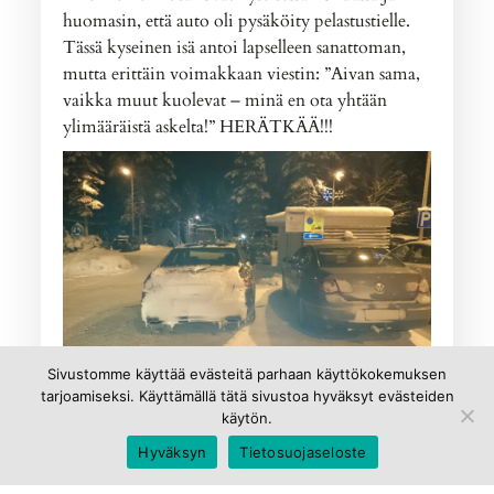
huomasin, että auto oli pysäköity pelastustielle.
Tässä kyseinen isä antoi lapselleen sanattoman,
mutta erittäin voimakkaan viestin: ”Aivan sama,
vaikka muut kuolevat – minä en ota yhtään
ylimääräistä askelta!” HERÄTKÄÄ!!!
Sivustomme käyttää evästeitä parhaan käyttökokemuksen
Puutuin tuohon tapaukseen soittamalla
tarjoamiseksi. Käyttämällä tätä sivustoa hyväksyt evästeiden
pysäköinnin valvontaan, toivottavasti hinasivat
käytön.
auton pois. Parempi tapa olisi ollut tietysti etsiä
Hyväksyn
Tietosuojaseloste
henkilö käsiin ja yrittää herättää hänet itse, mutta
ei se niin helppoa ole. Puuttuminen ei ole