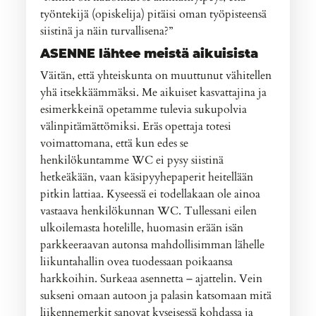
työntekijä (opiskelija) pitäisi oman työpisteensä
siistinä ja näin turvallisena?”
ASENNE lähtee meistä aikuisista
Väitän, että yhteiskunta on muuttunut vähitellen
yhä itsekkäämmäksi. Me aikuiset kasvattajina ja
esimerkkeinä opetamme tulevia sukupolvia
välinpitämättömiksi. Eräs opettaja totesi
voimattomana, että kun edes se
henkilökuntamme WC ei pysy siistinä
hetkeäkään, vaan käsipyyhepaperit heitellään
pitkin lattiaa. Kyseessä ei todellakaan ole ainoa
vastaava henkilökunnan WC. Tullessani eilen
ulkoilemasta hotelille, huomasin erään isän
parkkeeraavan autonsa mahdollisimman lähelle
liikuntahallin ovea tuodessaan poikaansa
harkkoihin. Surkeaa asennetta – ajattelin. Vein
sukseni omaan autoon ja palasin katsomaan mitä
liikennemerkit sanovat kyseisessä kohdassa ja