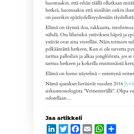
huomaakin, että eihän täällä ollutkaan mitää
hetkeä, huomaakin että siinähän onkin ihan
on juurikin epätäydellisyydessään täydellistä
Elämä on täynnä iloa, rakkautta, intohimoa
nähdä. Ota läheisiksi ystäviksesi häpeä ja 
ystävät ovat aina vierelläsi. Näin toimien tul
pelkäämättä hetkeen. Kun ei ole tarvetta py
tarttua palloihin ja alkaa jonglöörata, jos se
tarttua hetkeen ja kokeilla ensimmäistä kert
Elämä on hieno näytelmä – esitettynä veitsen
Nämä ajatukset heräsivät vuoden 2016
Jyv
sirkusmonologista ”Veitsenterällä”. Olipa v
odotellaan…
Jaa artikkeli
LinkedIn
Twitter
Facebook
Email
Whats
Sha