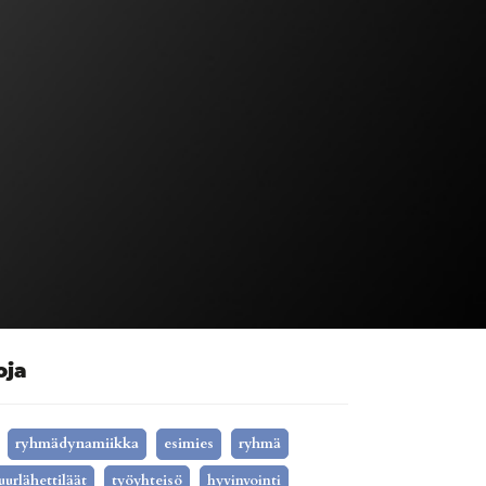
oja
ryhmädynamiikka
esimies
ryhmä
uurlähettiläät
työyhteisö
hyvinvointi