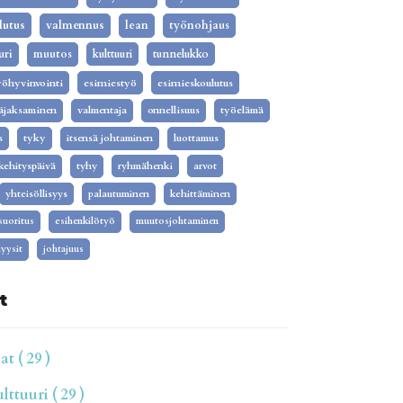
lutus
valmennus
lean
työnohjaus
uri
muutos
kulttuuri
tunnelukko
yöhyvinvointi
esimiestyö
esimieskoulutus
äjaksaminen
valmentaja
onnellisuus
työelämä
s
tyky
itsensä johtaminen
luottamus
kehityspäivä
tyhy
ryhmähenki
arvot
yhteisöllisyys
palautuminen
kehittäminen
isuoritus
esihenkilötyö
muutosjohtaminen
yysit
johtajuus
t
t ( 29 )
ttuuri ( 29 )