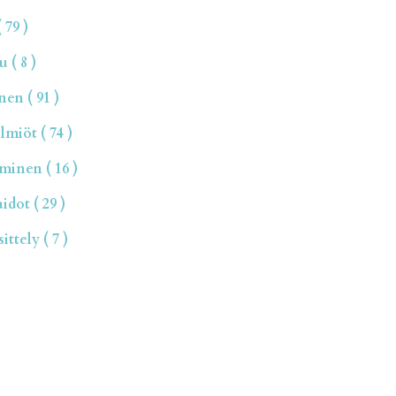
 79 )
 ( 8 )
en ( 91 )
miöt ( 74 )
inen ( 16 )
dot ( 29 )
ttely ( 7 )