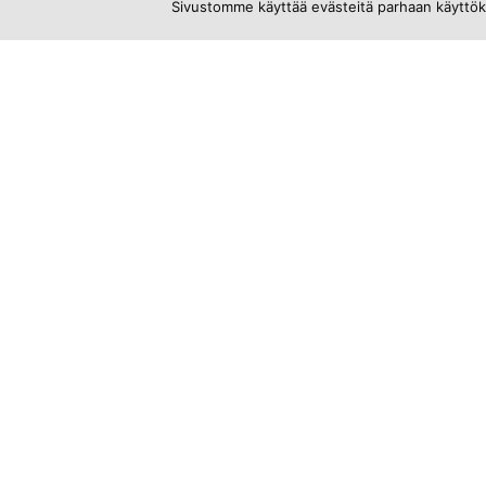
Sivustomme käyttää evästeitä parhaan käyttök
Keskiviikkkona 27.05.2026
Epäasiallinen käytös
työyhteisössä – kuinka
puuttua?