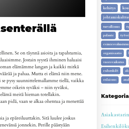
kehitys
kou
johtamiskulttu
senterällä
turvallisuus
t
palaute
työss
esimiesvalmennu
llinen. Se on täynnä asioita ja tapahtumia,
organisaatio
luaisimme. Jostain syystä ihminen haluaisi
vuorovaikutus
a oman elämämme langan ja kaikki mitkä
esihenkilö
al
äärää ja pahaa. Mutta ei elämä niin mene.
 se pysy suunnittelemallamme tiellä, vaikka
erilaisuus
anal
mme oikein syväksi – niin syväksi,
 elämä meitä hieman totellakin.
Kategoria
kaan pidä, vaan se alkaa ohentua ja menettää
Asiakastarina
 ja epäreiluuttakin. Sitä luulee joskus
enevänsä jonnekin. Perille päästyään
Esihenkilökul