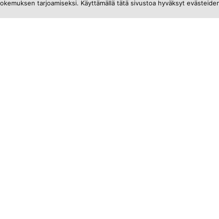
okemuksen tarjoamiseksi. Käyttämällä tätä sivustoa hyväksyt evästeide
Maanantaina 01.12.2025
Mikropalautuminen
työpäivän aikana – pienet
hetket, iso vaikutus