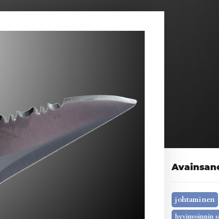
Avainsan
johtaminen
hyvinvoinnin s