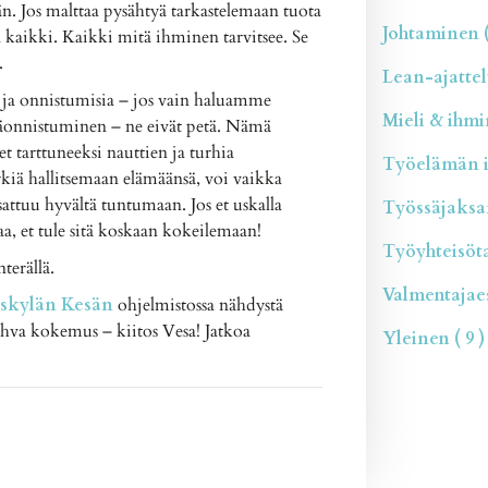
n. Jos malttaa pysähtyä tarkastelemaan tuota
Johtaminen (
 kaikki. Kaikki mitä ihminen tarvitsee. Se
.
Lean-ajattelu
 ja onnistumisia – jos vain haluamme
Mieli & ihmin
epäonnistuminen – ne eivät petä. Nämä
et tarttuneeksi nauttien ja turhia
Työelämän il
rkiä hallitsemaan elämäänsä, voi vaikka
 sattuu hyvältä tuntumaan. Jos et uskalla
Työssäjaksam
aa, et tule sitä koskaan kokeilemaan!
Työyhteisötai
terällä.
Valmentajaesi
äskylän Kesän
ohjelmistossa nähdystä
ahva kokemus – kiitos Vesa! Jatkoa
Yleinen ( 9 )
App
re