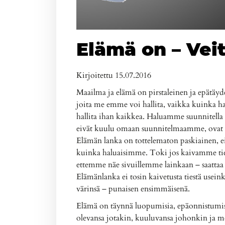
Elämä on – Veit
Kirjoitettu 15.07.2016
Maailma ja elämä on pirstaleinen ja epätäyde
joita me emme voi hallita, vaikka kuinka ha
hallita ihan kaikkea. Haluamme suunnitell
eivät kuulu omaan suunnitelmaamme, ovat v
Elämän lanka on tottelematon paskiainen, ei
kuinka haluaisimme. Toki jos kaivamme tie
ettemme näe sivuillemme lainkaan – saattaa
Elämänlanka ei tosin kaivetusta tiestä usein
värinsä – punaisen ensimmäisenä.
Elämä on täynnä luopumisia, epäonnistumisia
olevansa jotakin, kuuluvansa johonkin ja m