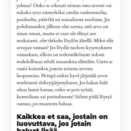
johtuu? Onko se oikeasti minun oma arvoni vai
tuleeko arvo esimerkiksi omilta vanhemmilta,
puolisolta, ystäviltä tai sosiaalisesta mediasta. Jos
pohdinnankin jälkeen olet varma, että arvo on
sinun omasi, mutta et vain ole elänyt sen
mukaisesti, olet tärkeän löydön äärellä. Miksi elät
arvojasi vastaan? Jos löydät tuohon kysymykseen
vastauksen, silloin on todennäköisesti aidosti
mahdollisuus tehdä muutoksia elämään. Usein se
vaatii kuitenkin jostain toisesta arvosta
luopumista. Niinpä onkin hyvä järjestää arvot
mieleiseesi tärkeysjärjestykseen. Jos haluat lisää
aikaa lastesi kanssa, onko se pois työstä,
kuntoilusta vai parisuhteesta? Siihen pitää löytyä
vastaus, jos muutosta haluaa.
Kaikkea et saa, jostain on
luovuttava, jos jotain
haluat lisää