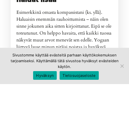
Esimerkkinä omasta kompassistani (ks. yllä).
Haluaisin enemmän rauhoittumista – näin olen
sinne jokunen aika sitten kirjoittanut. Eipä se ole
toteutunut. On helppo havaita, että kaikki tuossa
näkyvät muut arvot menevät sen edelle. Yogaan
liittyvä lause minun pitäisi poistaa ja hyväksyä,
että minä lisään rauhoittumista sitten, kun on
Sivustomme käyttää evästeitä parhaan käyttökokemuksen
pakko. Kun tunnen olevani terve, painan työt
tarjoamiseksi. Käyttämällä tätä sivustoa hyväksyt evästeiden
käytön.
täysillä ja intohimoisesti, treenaan fyysisesti niin
kovaa kuin pää kestää ja onneksi olen löytänyt
Hyväksyn
Tietosuojaseloste
arvojeni mukaisen tavan saada aikaa niin lapsille
kuin parisuhteellekin ja olen tähän erittäin
tyytyväinen juuri nyt. Tämän lie ystävät
huomanneet eli sorry, te olette jääneet arvoissa
tällä hetkellä häntäpäähän. Kaikkea mitä haluaisi,
en minä ainakaan kykene elämässä saamaan, se
on hyväksyttävä. Voisin tehdä uuden vuoden