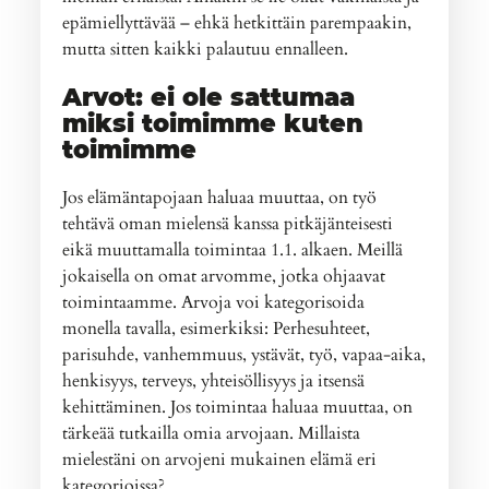
epämiellyttävää – ehkä hetkittäin parempaakin,
mutta sitten kaikki palautuu ennalleen.
Arvot: ei ole sattumaa
miksi toimimme kuten
toimimme
Jos elämäntapojaan haluaa muuttaa, on työ
tehtävä oman mielensä kanssa pitkäjänteisesti
eikä muuttamalla toimintaa 1.1. alkaen. Meillä
jokaisella on omat arvomme, jotka ohjaavat
toimintaamme. Arvoja voi kategorisoida
monella tavalla, esimerkiksi: Perhesuhteet,
parisuhde, vanhemmuus, ystävät, työ, vapaa-aika,
henkisyys, terveys, yhteisöllisyys ja itsensä
kehittäminen. Jos toimintaa haluaa muuttaa, on
tärkeää tutkailla omia arvojaan. Millaista
mielestäni on arvojeni mukainen elämä eri
kategorioissa?