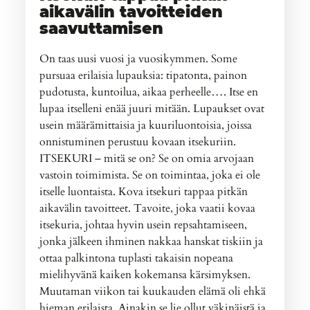
aikavälin tavoitteiden
saavuttamisen
On taas uusi vuosi ja vuosikymmen. Some
pursuaa erilaisia lupauksia: tipatonta, painon
pudotusta, kuntoilua, aikaa perheelle…. Itse en
lupaa itselleni enää juuri mitään. Lupaukset ovat
usein määrämittaisia ja kuuriluontoisia, joissa
onnistuminen perustuu kovaan itsekuriin.
ITSEKURI – mitä se on? Se on omia arvojaan
vastoin toimimista. Se on toimintaa, joka ei ole
itselle luontaista. Kova itsekuri tappaa pitkän
aikavälin tavoitteet. Tavoite, joka vaatii kovaa
itsekuria, johtaa hyvin usein repsahtamiseen,
jonka jälkeen ihminen nakkaa hanskat tiskiin ja
ottaa palkintona tuplasti takaisin nopeana
mielihyvänä kaiken kokemansa kärsimyksen.
Muutaman viikon tai kuukauden elämä oli ehkä
hieman erilaista. Ainakin se lie ollut väkinäistä ja