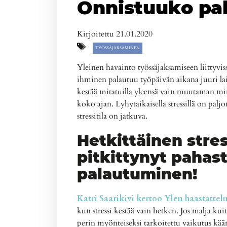
Onnistuuko pa
Kirjoitettu 21.01.2020
TYÖSSÄJAKSAMINEN
Yleinen havainto työssäjaksamiseen liittyviss
ihminen palautuu työpäivän aikana juuri l
kestää mitatuilla yleensä vain muutaman minuu
koko ajan. Lyhytaikaisella stressillä on palj
stressitila on jatkuva.
Hetkittäinen stres
pitkittynyt pahas
palautuminen!
Katri Saarikivi kertoo Ylen haastattelu
kun stressi kestää vain hetken. Jos malja kuit
perin myönteiseksi tarkoitettu vaikutus käänt