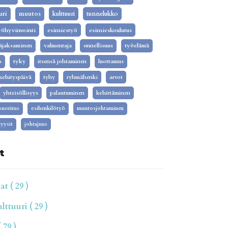
uri
muutos
kulttuuri
tunnelukko
yöhyvinvointi
esimiestyö
esimieskoulutus
äjaksaminen
valmentaja
onnellisuus
työelämä
s
tyky
itsensä johtaminen
luottamus
kehityspäivä
tyhy
ryhmähenki
arvot
yhteisöllisyys
palautuminen
kehittäminen
isuoritus
esihenkilötyö
muutosjohtaminen
yysit
johtajuus
t
t ( 29 )
ttuuri ( 29 )
 79 )