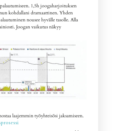
 palautumiseen. 1,5h joogaharjoituksen
inun kohdallani dramaattinen. Yhden
alautuminen nousee hyvälle tasolle. Alla
mainiosti. Joogan vaikutus näkyy
anostaa laajemmin työyhteisösi jaksamiseen.
prosessi