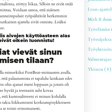
aliinia, erittyy liikaa. Silloin ne eivät enää
Lean-ajattelu
imintaa. Voidaan sanoa, että sisäinen
tunneimpulssit ryöpsähtävät herkemmin
Mieli & ihmin
utkainen ajattelu eivät onnistu. Lisäksi
ee.
Työelämän il
s aivojen käyttöasteen alas
Työssäjaksam
ivät oikein luonnistu!
Työyhteisötai
iat vievät sinun
umisen tilaan?
Valmentajaesi
Yleinen ( 9 )
la esimerkiksi FirstBeat-mittausten avulla.
että palautumista ei tapahdu lainkaan edes
n olin ajanut itseni loppuun ja jotain oli
kee hyvää ja treenasin suht kovaa
n, että kuntosalitreeni ei minun kohdalla
n takia liikkumiseni korkeampisykkeiseen
a se toimi erinomaisesti.