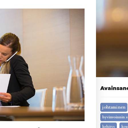
Avainsan
johtaminen
hyvinvoinnin s
kehitys
kou