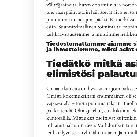
välittäjäaineita, kuten dopamiinia ja noradren
tue, vaan päinvastoin häiritsevät aivojen to
pomomme menee pois päältä. Esimerkiksi 
esiin. Suunnitelmallinen toiminta tai monim
tarkkaavaisuutemme ja muistimme heikken
Tiedostomattamme ajamme sii
ja ihmettelemme, miksi asiat e
Tiedätkö mitkä as
elimistösi palaut
Omaa tilannetta on hyvä aika-ajoin tarkastel
Omista kokemuksistani ensimmäinen oli se, 
vapaa-ajalla – töistä puhumattakaan. Tuolloi
pakko tehdä. Olin ajatellut, että liikunta te
kuntosalilla. Mittaukset osoittivat kuitenki
johtanut palautumiseen. Vaihdoinkin tämä
lenkkeilyyn sekä ryhmäliikuntaan. Ja minull