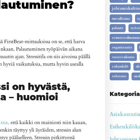
lautuminen?
johtamiskulttu
turvallisuus
t
palaute
työss
esimiesvalmennu
ä FirstBeat-mittauksissa on se, että harva
organisaatio
ainkaan. Palautuminen työpäivän aikana
tin ajan. Stressitila on siis aivoissa päällä
vuorovaikutus
on hyviä vaikutuksia, mutta hyvin usealla
esihenkilö
al
erilaisuus
anal
si on hyvästä,
Kategoria
ta – huomioi
Asiakastarina
ssa,
että kaikki on mainiosti niin kauan,
Esihenkilökul
enkin täyttyy yli äyräiden, stressin alun
yy päälaelleen. Stressin pitkittyessä
Johtaminen (