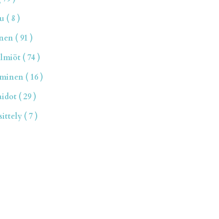
 ( 8 )
en ( 91 )
miöt ( 74 )
inen ( 16 )
dot ( 29 )
ttely ( 7 )