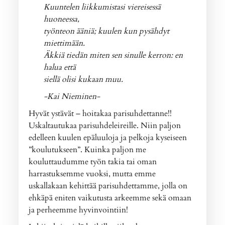
Kuuntelen liikkumistasi viereisessä
huoneessa,
työnteon ääniä; kuulen kun pysähdyt
miettimään.
Äkkiä tiedän miten sen sinulle kerron: en
halua että
siellä olisi kukaan muu.
-Kai Nieminen-
Hyvät ystävät – hoitakaa parisuhdettanne!!
Uskaltautukaa parisuhdeleireille. Niin paljon
edelleen kuulen epäluuloja ja pelkoja kyseiseen
”koulutukseen”. Kuinka paljon me
kouluttaudumme työn takia tai oman
harrastuksemme vuoksi, mutta emme
uskallakaan kehittää parisuhdettamme, jolla on
ehkäpä eniten vaikutusta arkeemme sekä omaan
ja perheemme hyvinvointiin!