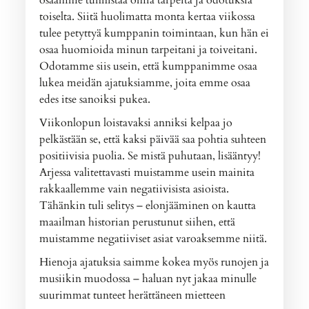
toiselta. Siitä huolimatta monta kertaa viikossa
tulee petyttyä kumppanin toimintaan, kun hän ei
osaa huomioida minun tarpeitani ja toiveitani.
Odotamme siis usein, että kumppanimme osaa
lukea meidän ajatuksiamme, joita emme osaa
edes itse sanoiksi pukea.
Viikonlopun loistavaksi anniksi kelpaa jo
pelkästään se, että kaksi päivää saa pohtia suhteen
positiivisia puolia. Se mistä puhutaan, lisääntyy!
Arjessa valitettavasti muistamme usein mainita
rakkaallemme vain negatiivisista asioista.
Tähänkin tuli selitys – elonjääminen on kautta
maailman historian perustunut siihen, että
muistamme negatiiviset asiat varoaksemme niitä.
Hienoja ajatuksia saimme kokea myös runojen ja
musiikin muodossa – haluan nyt jakaa minulle
suurimmat tunteet herättäneen mietteen