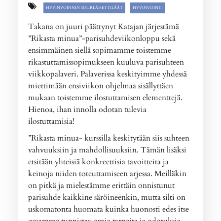
HYVINVOINNIN SUURLÄHETTILÄÄT
HYVINVOINTI
Takana on juuri päättynyt Katajan järjestämä
”Rikasta minua”-parisuhdeviikonloppu sekä
ensimmäinen siellä sopimamme toistemme
rikastuttamissopimukseen kuuluva parisuhteen
viikkopalaveri. Palaverissa keskityimme yhdessä
miettimään ensiviikon ohjelmaa sisällyttäen
mukaan toistemme ilostuttamisen elementtejä.
Hienoa, ihan innolla odotan tulevia
ilostuttamisia!
”Rikasta minua- kurssilla keskitytään siis suhteen
vahvuuksiin ja mahdollisuuksiin. Tämän lisäksi
etsitään yhteisiä konkreettisia tavoitteita ja
keinoja niiden toteuttamiseen arjessa. Meilläkin
on pitkä ja mielestämme erittäin onnistunut
parisuhde kaikkine säröineenkin, mutta silti on
uskomatonta huomata kuinka huonosti edes itse
osaamme tunnistaa omia tarpeita ja odotuksia