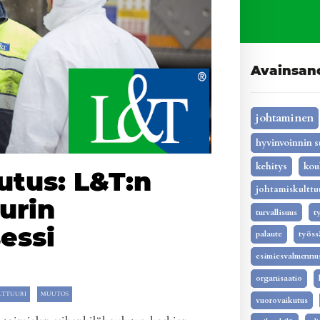
Avainsan
johtaminen
hyvinvoinnin s
kehitys
kou
utus: L&T:n
johtamiskulttu
urin
turvallisuus
t
essi
palaute
työss
esimiesvalmennu
organisaatio
LTTUURI
MUUTOS
vuorovaikutus