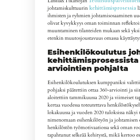
Lassila&Tikanojan
Teollisuuspalveluide
johtamiskulttuurin
kehittämisprosessia
l
ihmisten ja ryhmien johtamisosaaminen uude
olivat​ kyvykkyys oman toiminnan reflektoi
muuntaminen tilanteiden mukaan​ sekä yk
etenkin muutosjoustavuus omassa käyttäyty
Esihenkilökoulutus jo
kehittämisprosessista
arviointien pohjalta
Esihenkilökoulutuksen kumppaniksi valittiin
pohjaksi päätettiin ottaa 360-arviointi ja si
aloitettiin tammikuussa 2020 ja viimeiset ta
kertaa vuodessa toteutettava henkilöstökyse
lokakuussa ja vuoden 2020 tuloksissa näky
nimenomaan esihenkilötyön ja johtamisen o
henkilöstön työmotivaatiossa sekä oman rooli
tapahtunut selkeää kehitystä, mikä kertoo e