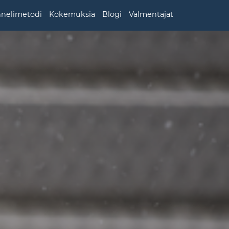
nnelimetodi
Kokemuksia
Blogi
Valmentajat