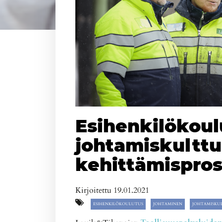
Esihenkilökoul
johtamiskulttu
kehittämispros
Kirjoitettu 19.01.2021
ESIHENKILÖKOULUTUS
JOHTAMINEN
JOHTAMISKU