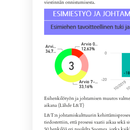
viestinnän onnistumisesta.
Esihenkilötyön ja johtamisen muutos valme
aikana (Lähde L&T)
L&T:n johtamiskulttuurin kehittämisprosessi 
tiedostettiin, että prosessi vaatii aikaa sek
50 henkilöä eri puolelta Suomea, jotka kaik