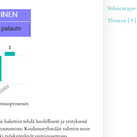
Valmentajaesi
Yleinen ( 9 )
nnusprosessin
haluttiin tehdä huolellisesti ja yrityksessä
ä sitoutumista. Koulutusryhmään valittiin noin
ki työskentelevät esimiesasemassa.