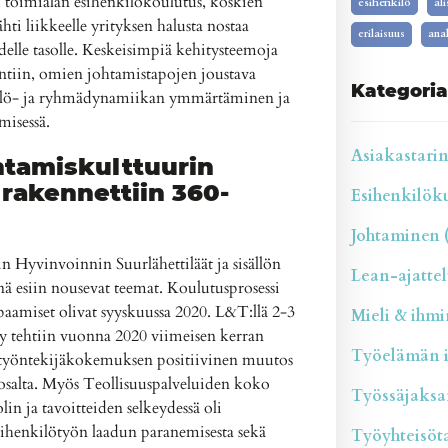
n
toimialan esihenkilökoulutus, koskien
esihenkilö
al
ähti liikkeelle yrityksen halusta nostaa
erilaisuus
anal
lle tasolle. Keskeisimpiä kehitysteemoja
ntiin, omien johtamistapojen joustava
Kategoria
silö- ja ryhmädynamiikan ymmärtäminen ja
misessä.
Asiakastarina
htamiskulttuurin
 rakennettiin 360-
Esihenkilökul
Johtaminen (
 Hyvinvoinnin Suurlähettiläät ja sisällön
Lean-ajattelu
inä esiin nousevat teemat. Koulutusprosessi
paamiset olivat syyskuussa 2020. L&T:llä 2-3
Mieli & ihmin
ly tehtiin vuonna 2020 viimeisen kerran
Työelämän il
i työntekijäkokemuksen positiivinen muutos
salta. Myös Teollisuuspalveluiden koko
Työssäjaksam
n ja tavoitteiden selkeydessä oli
sihenkilötyön laadun paranemisesta sekä
Työyhteisötai