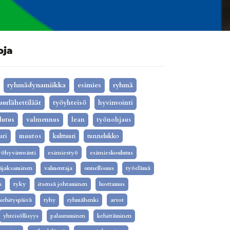
oja
ryhmädynamiikka
esimies
ryhmä
uurlähettiläät
työyhteisö
hyvinvointi
lutus
valmennus
lean
työnohjaus
uri
muutos
kulttuuri
tunnelukko
yöhyvinvointi
esimiestyö
esimieskoulutus
äjaksaminen
valmentaja
onnellisuus
työelämä
s
tyky
itsensä johtaminen
luottamus
kehityspäivä
tyhy
ryhmähenki
arvot
yhteisöllisyys
palautuminen
kehittäminen