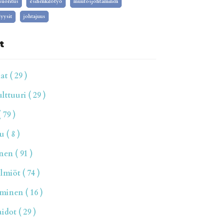
isuoritus
esihenkilötyö
muutosjohtaminen
yysit
johtajuus
t
t ( 29 )
ttuuri ( 29 )
 79 )
 ( 8 )
en ( 91 )
miöt ( 74 )
inen ( 16 )
dot ( 29 )