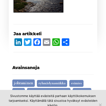
Jaa artikkeli
LinkedIn
Twitter
Facebook
Email
WhatsApp
Share
Avainsanoja
johtaminen
ryhmädynamiikka
esimies
ryhmä
hyvinvoinnin suurlähettiläät
työyhteisö
Sivustomme käyttää evästeitä parhaan käyttökokemuksen
hyvinvointi
kehitys
koulutus
valmennus
tarjoamiseksi. Käyttämällä tätä sivustoa hyväksyt evästeiden
käytön.