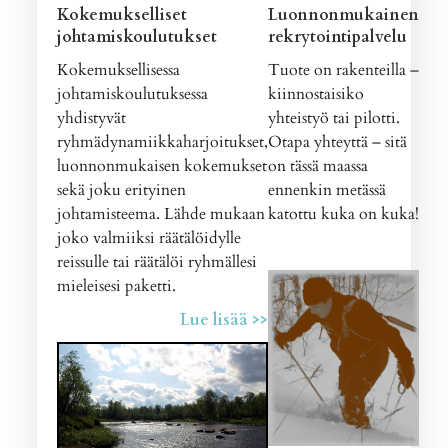
Kokemukselliset
Luonnonmukainen
johtamiskoulutukset
rekrytointipalvelu
Kokemuksellisessa
Tuote on rakenteilla –
johtamiskoulutuksessa
kiinnostaisiko
yhdistyvät
yhteistyö tai pilotti.
ryhmädynamiikkaharjoitukset,
Otapa yhteyttä – sitä
luonnonmukaisen kokemukset
on tässä maassa
sekä joku erityinen
ennenkin metässä
johtamisteema. Lähde mukaan
katottu kuka on kuka!
joko valmiiksi räätälöidylle
reissulle tai räätälöi ryhmällesi
mieleisesi paketti.
Lue lisää >>