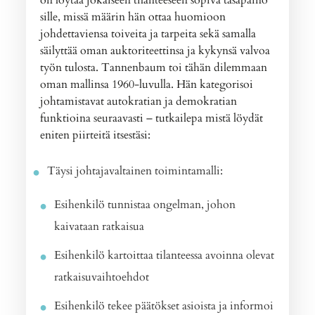
on löytää jokaiseen tilanteeseen sopiva tasapaino
sille, missä määrin hän ottaa huomioon
johdettaviensa toiveita ja tarpeita sekä samalla
säilyttää oman auktoriteettinsa ja kykynsä valvoa
työn tulosta. Tannenbaum toi tähän dilemmaan
oman mallinsa 1960-luvulla. Hän kategorisoi
johtamistavat autokratian ja demokratian
funktioina seuraavasti – tutkailepa mistä löydät
eniten piirteitä itsestäsi:
Täysi johtajavaltainen toimintamalli:
Esihenkilö tunnistaa ongelman, johon
kaivataan ratkaisua
Esihenkilö kartoittaa tilanteessa avoinna olevat
ratkaisuvaihtoehdot
Esihenkilö tekee päätökset asioista ja informoi