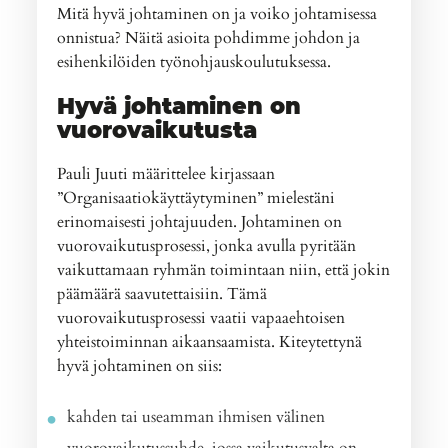
Mitä hyvä johtaminen on ja voiko johtamisessa
onnistua? Näitä asioita pohdimme johdon ja
esihenkilöiden työnohjauskoulutuksessa.
Hyvä johtaminen on
vuorovaikutusta
Pauli Juuti määrittelee kirjassaan
”Organisaatiokäyttäytyminen” mielestäni
erinomaisesti johtajuuden. Johtaminen on
vuorovaikutusprosessi, jonka avulla pyritään
vaikuttamaan ryhmän toimintaan niin, että jokin
päämäärä saavutettaisiin. Tämä
vuorovaikutusprosessi vaatii vapaaehtoisen
yhteistoiminnan aikaansaamista. Kiteytettynä
hyvä johtaminen on siis:
kahden tai useamman ihmisen välinen