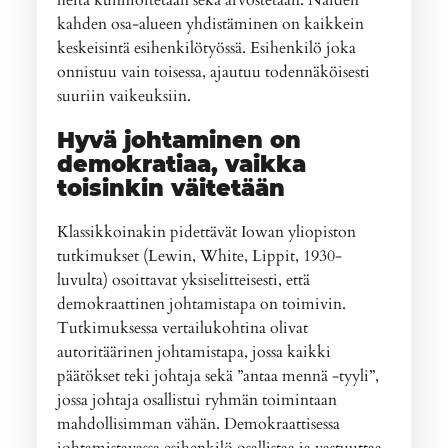
heitä kunnioitetaan sekä arvostetaan. Näiden
kahden osa-alueen yhdistäminen on kaikkein
keskeisintä esihenkilötyössä. Esihenkilö joka
onnistuu vain toisessa, ajautuu todennäköisesti
suuriin vaikeuksiin.
Hyvä johtaminen on
demokratiaa, vaikka
toisinkin väitetään
Klassikkoinakin pidettävät Iowan yliopiston
tutkimukset (Lewin, White, Lippit, 1930-
luvulta) osoittavat yksiselitteisesti, että
demokraattinen johtamistapa on toimivin.
Tutkimuksessa vertailukohtina olivat
autoritäärinen johtamistapa, jossa kaikki
päätökset teki johtaja sekä ”antaa mennä -tyyli”,
jossa johtaja osallistui ryhmän toimintaan
mahdollisimman vähän. Demokraattisessa