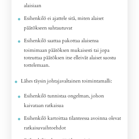
alaisiaan
Esihenkilö ei ajattele sitä, miten alaiset
päätökseen suhtautuvat
Esihenkilö saattaa pakottaa alaisensa
toimimaan päätöksen mukaisesti tai jopa
toteuttaa päätöksen itse elleivät alaiset suostu
tottelemaan.
Lähes täysin johtajavaltainen toimintamalli:
Esihenkilö tunnistaa ongelman, johon
kaivataan ratkaisua
Esihenkilö kartoittaa tilanteessa avoinna olevat
ratkaisuvaihtoehdot