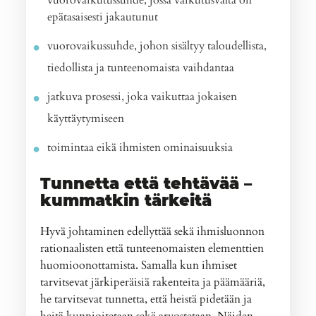
vuorovaikutussuhde, jossa vaikutusvalta on
epätasaisesti jakautunut
vuorovaikussuhde, johon sisältyy taloudellista,
tiedollista ja tunteenomaista vaihdantaa
jatkuva prosessi, joka vaikuttaa jokaisen
käyttäytymiseen
toimintaa eikä ihmisten ominaisuuksia
Tunnetta että tehtävää –
kummatkin tärkeitä
Hyvä johtaminen edellyttää sekä ihmisluonnon
rationaalisten että tunteenomaisten elementtien
huomioonottamista. Samalla kun ihmiset
tarvitsevat järkiperäisiä rakenteita ja päämääriä,
he tarvitsevat tunnetta, että heistä pidetään ja