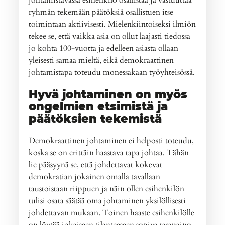
johtamistavassa esihenkilö osallistaa ja vastuuttaa
ryhmän tekemään päätöksiä osallistuen itse
toimintaan aktiivisesti. Mielenkiintoiseksi ilmiön
tekee se, että vaikka asia on ollut laajasti tiedossa
jo kohta 100-vuotta ja edelleen asiasta ollaan
yleisesti samaa mieltä, eikä demokraattinen
johtamistapa toteudu monessakaan työyhteisössä.
Hyvä johtaminen on myös
ongelmien etsimistä ja
päätöksien tekemistä
Demokraattinen johtaminen ei helposti toteudu,
koska se on erittäin haastava tapa johtaa. Tähän
lie pääsyynä se, että johdettavat kokevat
demokratian jokainen omalla tavallaan
taustoistaan riippuen ja näin ollen esihenkilön
tulisi osata säätää oma johtaminen yksilöllisesti
johdettavan mukaan. Toinen haaste esihenkilölle