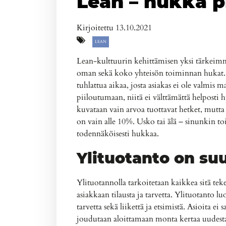
Lean – hukka p
Kirjoitettu 13.10.2021
LEAN
Lean-kulttuurin kehittämisen yksi tärkeimm
oman sekä koko yhteisön toiminnan hukat. H
tuhlattua aikaa, josta asiakas ei ole valmis
piiloutumaan, niitä ei välttämättä helposti 
kuvataan vain arvoa tuottavat hetket, mutta 
on vain alle 10%. Usko tai älä – sinunkin to
todennäköisesti hukkaa.
Ylituotanto on su
Ylituotannolla tarkoitetaan kaikkea sitä tek
asiakkaan tilausta ja tarvetta. Ylituotanto lu
tarvetta sekä liikettä ja etsimistä. Asioita ei
joudutaan aloittamaan monta kertaa uudest