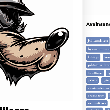
Avainsan
johtaminen
hyvinvoinnin s
kehitys
kou
johtamiskulttu
turvallisuus
t
palaute
työss
esimiesvalmennu
organisaatio
vuorovaikutus