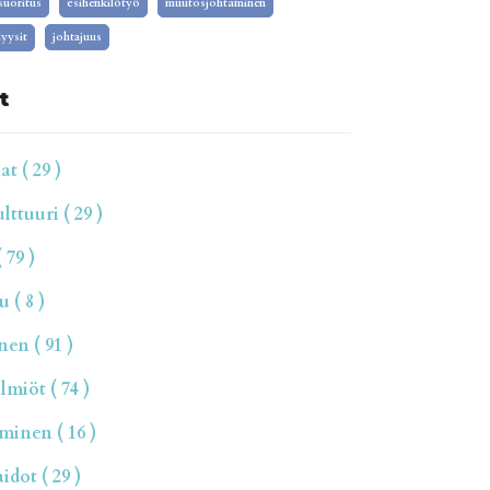
isuoritus
esihenkilötyö
muutosjohtaminen
yysit
johtajuus
t
t ( 29 )
ttuuri ( 29 )
 79 )
 ( 8 )
en ( 91 )
miöt ( 74 )
inen ( 16 )
dot ( 29 )