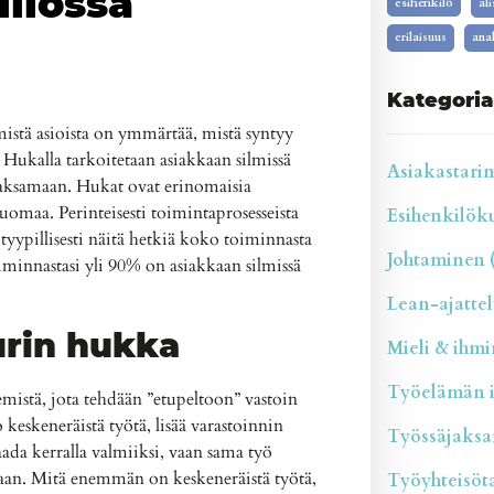
iilossa
esihenkilö
al
erilaisuus
anal
Kategoria
istä asioista on ymmärtää, mistä syntyy
ukalla tarkoitetaan asiakkaan silmissä
Asiakastarina
 maksamaan. Hukat ovat erinomaisia
huomaa. Perinteisesti toimintaprosesseista
Esihenkilökul
tyypillisesti näitä hetkiä koko toiminnasta
Johtaminen (
iminnastasi yli 90% on asiakkaan silmissä
Lean-ajattelu
urin hukka
Mieli & ihmin
Työelämän il
emistä, jota tehdään ”etupeltoon” vastoin
o keskeneräistä työtä, lisää varastoinnin
Työssäjaksam
 saada kerralla valmiiksi, vaan sama työ
aan. Mitä enemmän on keskeneräistä työtä,
Työyhteisötai