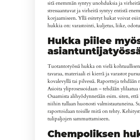
sitä enemmän syntyy unohduksia ja virheitä. 
stressaantuvat ja virheitä syntyy entistä en
korjaamiseen. Yllä esitetyt hukat voivat esi
hukkia on: varastointi, kuljetus, liike, odotu
Hukka piilee myö
asiantuntijatyöss
Tuotantotyössä hukka on vielä kohtuullisen h
tavaraa, materiaali ei kierrä ja varastot purs
kovalevyllä tai pilvessä. Raportteja tehdään 
Asioita yliprosessoidaan – tehdään ylilaatua
Osaamista alihyödynnetään esim. siten, että pa
niihin tullaan huonosti valmistautuneina. Su
raportoidaan toisille mitä on tehty. Kehitys
tulipaljojen sammuttamiseen.
Chempoliksen hu