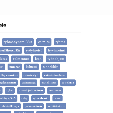
oja
ryhmädynamiikka
esimies
ryhmä
uurlähettiläät
työyhteisö
hyvinvointi
lutus
valmennus
lean
työnohjaus
uri
muutos
kulttuuri
tunnelukko
yöhyvinvointi
esimiestyö
esimieskoulutus
äjaksaminen
valmentaja
onnellisuus
työelämä
s
tyky
itsensä johtaminen
luottamus
kehityspäivä
tyhy
ryhmähenki
arvot
yhteisöllisyys
palautuminen
kehittäminen