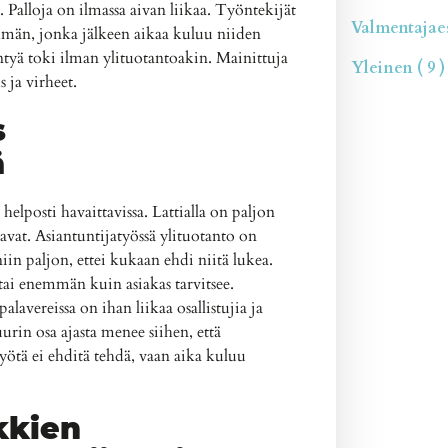
Palloja on ilmassa aivan liikaa. Työntekijät
Valmentajaesi
emmän, jonka jälkeen aikaa kuluu niiden
intyä toki ilman ylituotantoakin. Mainittuja
Yleinen ( 9 )
s ja virheet.
s
ä
elposti havaittavissa. Lattialla on paljon
uavat. Asiantuntijatyössä ylituotanto on
niin paljon, ettei kukaan ehdi niitä lukea.
 tai enemmän kuin asiakas tarvitsee.
lavereissa on ihan liikaa osallistujia ja
urin osa ajasta menee siihen, että
työtä ei ehditä tehdä, vaan aika kuluu
kkien