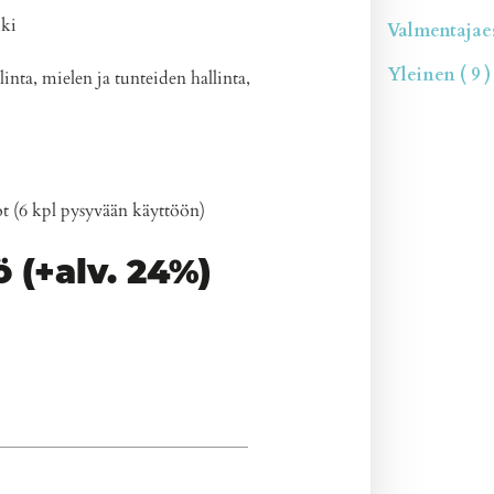
uki
Valmentajaesi
Yleinen ( 9 )
nta, mielen ja tunteiden hallinta,
t (6 kpl pysyvään käyttöön)
 (+alv. 24%)