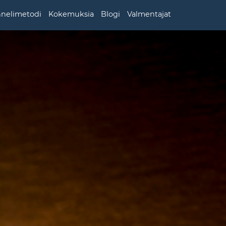
nnelimetodi
Kokemuksia
Blogi
Valmentajat