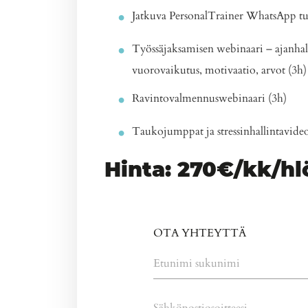
Jatkuva PersonalTrainer WhatsApp t
Työssäjaksamisen webinaari – ajanhalli
vuorovaikutus, motivaatio, arvot (3h)
Ravintovalmennuswebinaari (3h)
Taukojumppat ja stressinhallintavideo
Hinta: 270€/kk/hlö
OTA YHTEYTTÄ