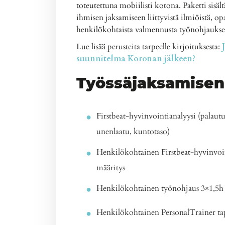
toteutettuna mobiilisti kotona. Paketti sisältä
ihmisen jaksamiseen liittyvistä ilmiöistä, o
henkilökohtaista valmennusta työnohjaukse
Lue lisää perusteita tarpeelle kirjoituksesta:
J
suunnitelma Koronan jälkeen?
Työssäjaksamisen
Firstbeat-hyvinvointianalyysi (palaut
unenlaatu, kuntotaso)
Henkilökohtainen Firstbeat-hyvinvoin
määritys
Henkilökohtainen työnohjaus 3×1,5h
Henkilökohtainen PersonalTrainer t