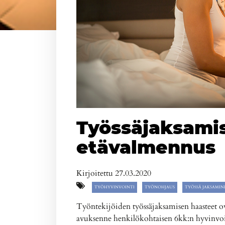
Työssäjaksami
etävalmennus
Kirjoitettu 27.03.2020
TYÖHYVINVOINTI
TYÖNOHJAUS
TYÖSSÄ JAKSAMIN
Työntekijöiden työssäjaksamisen haasteet 
avuksenne henkilökohtaisen 6kk:n hyvinvo