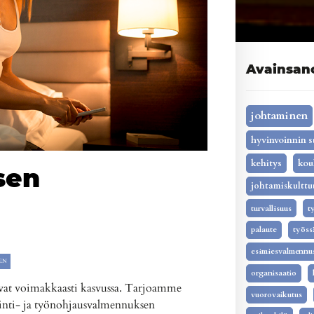
Avainsan
johtaminen
hyvinvoinnin s
kehitys
kou
sen
johtamiskulttu
turvallisuus
t
palaute
työss
esimiesvalmennu
EN
organisaatio
ovat voimakkaasti kasvussa. Tarjoamme
vuorovaikutus
inti- ja työnohjausvalmennuksen