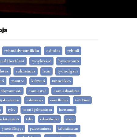
oja
ryhmädynamiikka
esimies
ryhmä
uurlähettiläät
työyhteisö
hyvinvointi
lutus
valmennus
lean
työnohjaus
uri
muutos
kulttuuri
tunnelukko
yöhyvinvointi
esimiestyö
esimieskoulutus
äjaksaminen
valmentaja
onnellisuus
työelämä
s
tyky
itsensä johtaminen
luottamus
kehityspäivä
tyhy
ryhmähenki
arvot
yhteisöllisyys
palautuminen
kehittäminen