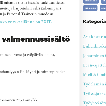
esihenkilö
al
ä mitattua tietoa itsestäsi tutkittua tietoa
pastettuja harjoituksia sekä tärkeimpänä
erilaisuus
anal
n ja Personal Trainerin muodossa.
Kategoria
oko yrityksellänne on EXIT-
Asiakastarina
 valmennussisältö
Esihenkilökul
uminen levossa ja työpäivän aikana,
Johtaminen (
Lean-ajattelu
tianalyysin läpikäynti ja toimenpiteiden
Mieli & ihmin
Työelämän il
Työssäjaksam
apaaminen 2x30min / kk
Työyhteisötai