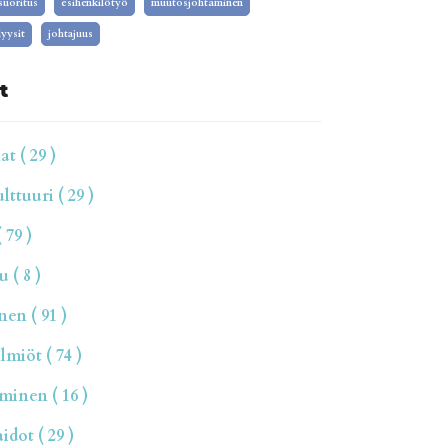
isuoritus
esihenkilötyö
muutosjohtaminen
yysit
johtajuus
t
t ( 29 )
ttuuri ( 29 )
 79 )
 ( 8 )
en ( 91 )
miöt ( 74 )
inen ( 16 )
dot ( 29 )