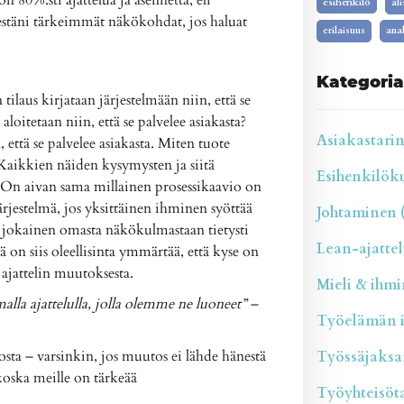
n 80%:sti ajattelua ja asennetta, eli
esihenkilö
al
estäni tärkeimmät näkökohdat, jos haluat
erilaisuus
anal
Kategoria
ilaus kirjataan järjestelmään niin, että se
aloitetaan niin, että se palvelee asiakasta?
Asiakastarina
 että se palvelee asiakasta. Miten tuote
. Kaikkien näiden kysymysten ja siitä
Esihenkilökul
 On aivan sama millainen prosessikaavio on
rjestelmä, jos yksittäinen ihminen syöttää
Johtaminen (
 – jokainen omasta näkökulmastaan tietysti
Lean-ajattelu
ä on siis oleellisinta ymmärtää, että kyse on
 ajattelin muutoksesta.
Mieli & ihmin
la ajattelulla, jolla olemme ne luoneet” –
Työelämän il
ta – varsinkin, jos muutos ei lähde hänestä
Työssäjaksam
koska meille on tärkeää
Työyhteisötai