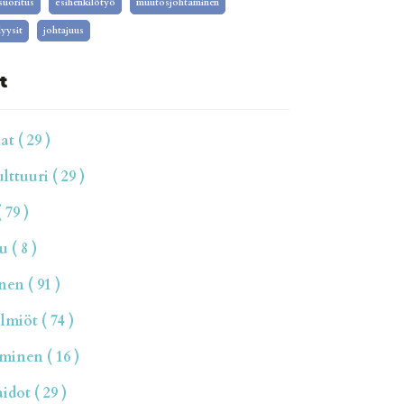
isuoritus
esihenkilötyö
muutosjohtaminen
yysit
johtajuus
t
t ( 29 )
ttuuri ( 29 )
 79 )
 ( 8 )
en ( 91 )
miöt ( 74 )
inen ( 16 )
dot ( 29 )