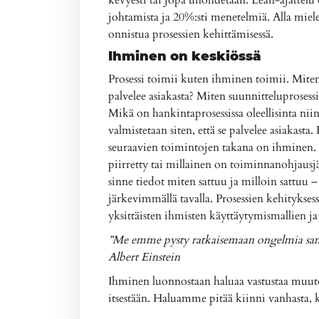
kevyesti tai jopa unohdetaan. Lean-ajattelu o
johtamista ja 20%:sti menetelmiä. Alla miel
onnistua prosessien kehittämisessä.
Ihminen on keskiössä
Prosessi toimii kuten ihminen toimii. Miten t
palvelee asiakasta? Miten suunnitteluprosessi 
Mikä on hankintaprosessissa oleellisinta niin,
valmistetaan siten, että se palvelee asiakasta
seuraavien toimintojen takana on ihminen.
piirretty tai millainen on toiminnanohjausjä
sinne tiedot miten sattuu ja milloin sattuu
järkevimmällä tavalla. Prosessien kehityksess
yksittäisten ihmisten käyttäytymismallien ja
”Me emme pysty ratkaisemaan ongelmia samal
Albert Einstein
Ihminen luonnostaan haluaa vastustaa muutos
itsestään. Haluamme pitää kiinni vanhasta, 