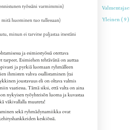
 onnistunen työssäni varmimmin)
Valmentajaesi
Yleinen ( 9 )
n mitä huominen tuo tullessaan)
u, minun ei tarvitse paljastaa itsestäni
htamisessa ja esimiestyössä otettava
t tarpeet. Esimiehen tehtävänä on auttaa
pivasti ja pyrkiä luomaan ryhmälleen
ien ihmisten vahva osallistaminen (tai
yykkinen joustavuus eli on oltava valmis
n vaatiessa. Tämä siksi, että valta on aina
 on nykyisen työyhteisön luoma ja kuvastaa
kä väkivallalla muuteta!
ohtaminen sekä ryhmädynamiikka ovat
kehityshankkeiden keskiössä.