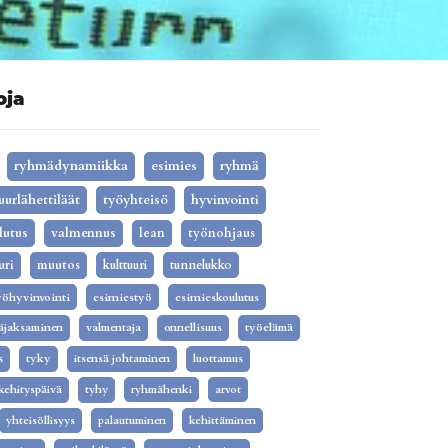
oja
ryhmädynamiikka
esimies
ryhmä
uurlähettiläät
työyhteisö
hyvinvointi
lutus
valmennus
lean
työnohjaus
uri
muutos
kulttuuri
tunnelukko
yöhyvinvointi
esimiestyö
esimieskoulutus
äjaksaminen
valmentaja
onnellisuus
työelämä
s
tyky
itsensä johtaminen
luottamus
kehityspäivä
tyhy
ryhmähenki
arvot
yhteisöllisyys
palautuminen
kehittäminen