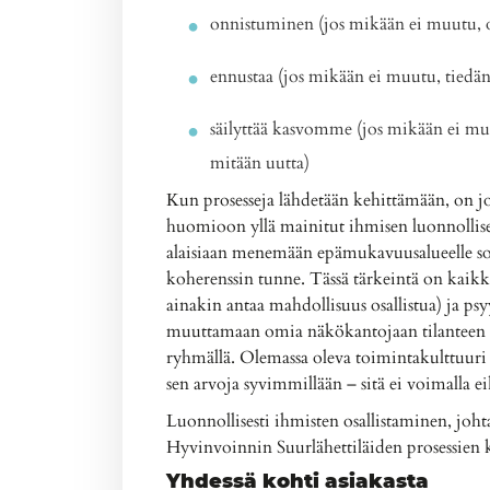
onnistuminen (jos mikään ei muutu,
ennustaa (jos mikään ei muutu, tiedä
säilyttää kasvomme (jos mikään ei muut
mitään uutta)
Kun prosesseja lähdetään kehittämään, on jo
huomioon yllä mainitut ihmisen luonnollise
alaisiaan menemään epämukavuusalueelle so
koherenssin tunne. Tässä tärkeintä on kaikk
ainakin antaa mahdollisuus osallistua) ja ps
muuttamaan omia näkökantojaan tilanteen nii
ryhmällä. Olemassa oleva toimintakulttuuri
sen arvoja syvimmillään – sitä ei voimalla ei
Luonnollisesti ihmisten osallistaminen, j
Hyvinvoinnin Suurlähettiläiden prosessien 
Yhdessä kohti asiakasta