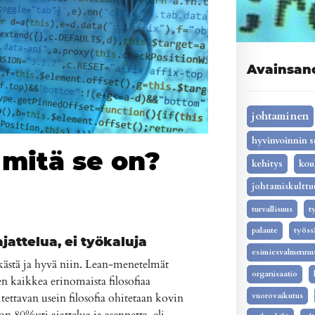
Avainsan
johtaminen
hyvinvoinnin s
 mitä se on?
kehitys
kou
johtamiskulttu
turvallisuus
t
palaute
työss
ajattelua, ei työkaluja
esimiesvalmennu
dikästä ja hyvä niin. Lean-menetelmät
organisaatio
n kaikkea erinomaista filosofiaa
ettavan usein filosofia ohitetaan kovin
vuorovaikutus