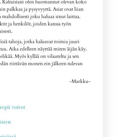
. Kaltaisiani olen huomannut olevan koko
 palkkaa ja pysyvyyttä. Asiat ovat liian
n mahdollisesti joku haluaa sinut laittaa.
ktit ja henkilöt, joiden kanssa työn
sesti.
isiä tahoja, jotka haluavat toimia juuri
uu. Aika edelleen näyttää miten äijän käy.
ehkää. Myös kyllää on vilauteltu ja sen
tiedän riittävän monen ein jälkeen tulevan
-Markku-
repii voitot
minen
teisössä