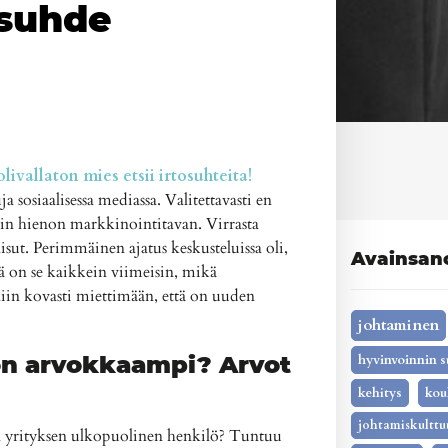
ösuhde
ivallaton mies etsii irtosuhteita!
a sosiaalisessa mediassa. Valitettavasti en
kin hienon markkinointitavan. Virrasta
sut. Perimmäinen ajatus keskusteluissa oli,
Avainsan
ä on se kaikkein viimeisin, mikä
niin kovasti miettimään, että on uuden
johtaminen
on arvokkaampi? Arvot
hyvinvoinnin s
kehitys
kou
johtamiskulttu
aa yrityksen ulkopuolinen henkilö? Tuntuu