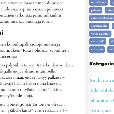
hvasta arvomaailmastamme vakituiseen
turvallisuus
t
vät ole enää sopimuksissaan puhuneet
palaute
työss
Toistainen tarkoittaa pisimmilläänkin
esimiesvalmennu
aantumisaikaa puolin ja toisin.
organisaatio
si
vuorovaikutus
esihenkilö
al
isen konsulttipalkkiosopimuksen ja
yösopimuksen? Rasti kohdassa ”työsuhteen
erilaisuus
anal
ita eroja?
Kategoria
rjoaa paljonkin turvaa. Karrikoiden voidaan
kijälle suojaa alisuoriutumiselle.
sikausia ilman, että se näkyy palkassa –
Asiakastarina
ntekijä haluaa hakea uusia haasteita
stuu mainiosti työaikanakin. Tokihan
Esihenkilökul
onia työsuhde-etuja.
Johtaminen (
ta työntekijöistä? Jos töitä ei olekaan
n ”jäähylle laitto”, vaatii raskaan
YT
-
Lean-ajattelu