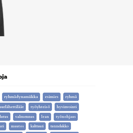
oja
ryhmädynamiikka
esimies
ryhmä
uurlähettiläät
työyhteisö
hyvinvointi
lutus
valmennus
lean
työnohjaus
uri
muutos
kulttuuri
tunnelukko