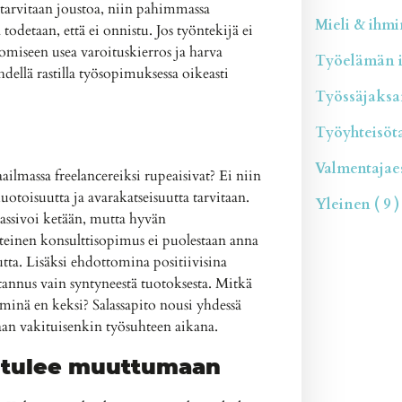
 tarvitaan joustoa, niin pahimmassa
Mieli & ihmin
 todetaan, että ei onnistu. Jos työntekijä ei
nomiseen usea varoituskierros ja harva
Työelämän il
dellä rastilla työsopimuksessa oikeasti
Työssäjaksam
Työyhteisötai
Valmentajaesi
maailmassa freelancereiksi rupeaisivat? Ei niin
otoisuutta ja avarakatseisuutta tarvitaan.
Yleinen ( 9 )
passivoi ketään, mutta hyvän
teinen konsulttisopimus ei puolestaan anna
ta. Lisäksi ehdottomina positiivisina
tannus vain syntyneestä tuotoksesta. Mitkä
 minä en keksi? Salassapito nousi yhdessä
laan vakituisenkin työsuhteen aikana.
n tulee muuttumaan