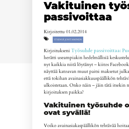
Vakituinen ty
passivoittaa
Kirjoitettu 01.02.2014
ITSENSÄ JOHTAMINEN
Kirjoitukseni
Työsuhde passivoittaa: Puol
herätti useampiakin hedelmällisiä keskusteluj
nyt kaikkia niitä löytänyt – kiitos Faceboo
näyttää katoavan muut paitsi maksetut julkai
että tokihan avainasiakkuuspäällikön tehtäv
ulkoistetaan. Onko näin – jäin tätä itsekin 
kirjoituksen paikka?
Vakituinen työsuhde 
ovat syvällä!
Voiko avainasiakaspäällikön tehtävää hoit