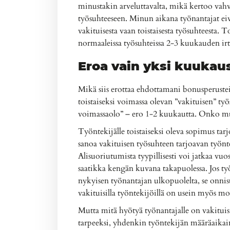
minustakin arveluttavalta, mikä kertoo va
työsuhteeseen. Minun aikana työnantajat ei
vakituisesta vaan toistaisesta työsuhteesta. 
normaaleissa työsuhteissa 2-3 kuukauden irt
Eroa vain yksi kuukau
Mikä siis erottaa ehdottamani bonusperuste
toistaiseksi voimassa olevan ”vakituisen” t
voimassaolo” – ero 1-2 kuukautta. Onko mu
Työntekijälle toistaiseksi oleva sopimus ta
sanoa vakituisen työsuhteen tarjoavan työnte
Alisuoriutumista tyypillisesti voi jatkaa vuo
saatikka kengän kuvana takapuolessa. Jos työ
nykyisen työnantajan ulkopuolelta, se onni
vakituisilla työntekijöillä on usein myös m
Mutta mitä hyötyä työnantajalle on vakituisis
tarpeeksi, yhdenkin työntekijän määräaikaine