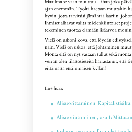
Maailma se vaan muuttuu – ihan joka päivä
ajan enemmän. Työltä haetaan muutakin kuin
hyvin, jotta tarvitsisi jämähtää laariin, joho
Ihmiset alkavat valita mielenkiintoiset proje
tekeminen tuottaa elämään lisäarvoa moninai
Vielä on uskoni kova, että löydän edistyksell
näin. Vielä on uskoa, että johtaminen muutt
Monta eitä on nyt vastaan tullut sekä monta 
verran olen tilastotieteitä harrastanut, että 
eittämättä ensimmäisen kyllän!
Lue lisää:
Alisuorittaminen: Kapitalistisika 
Alisuoriutuminen, osa 1: Mittaa
Erilaiset persoonallisuudet työyh