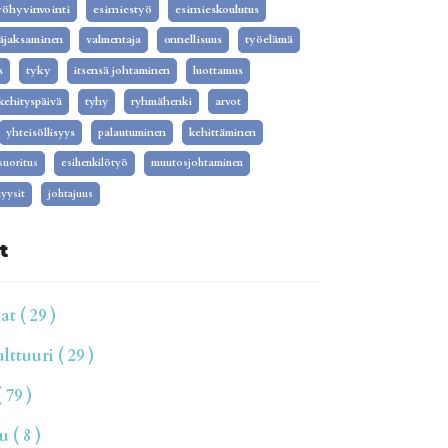
yöhyvinvointi
esimiestyö
esimieskoulutus
äjaksaminen
valmentaja
onnellisuus
työelämä
s
tyky
itsensä johtaminen
luottamus
kehityspäivä
tyhy
ryhmähenki
arvot
yhteisöllisyys
palautuminen
kehittäminen
isuoritus
esihenkilötyö
muutosjohtaminen
yysit
johtajuus
t
t ( 29 )
ttuuri ( 29 )
 79 )
 ( 8 )