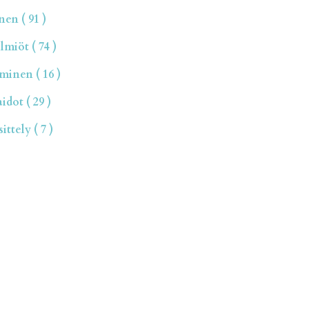
en ( 91 )
miöt ( 74 )
inen ( 16 )
dot ( 29 )
ttely ( 7 )