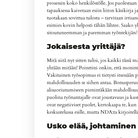
prosessin koko henkilöstölle. Jos puolestaan
tapauksessa kaivetaan esiin liiton käsikirja ja
tuotakaan sovittua tulosta – tarvitaan irtisa
esimies kovin helposti tähän lähtee. Saako yh
sitoutuneemman ja paremman työntekijän?
Jokaisesta yrittäjä?
Mitä siitä nyt sitten tulisi, jos kaikki tässä 
yhtään mitään! Pointtini onkin, että monimu
Vakituinen työsopimus ei tietysti itsessään 
mahdollisuuden se siihen antaa. Bonusperus
alisuoriutumiseen pienintäkään mahdollisuut
puolina työnantajalle ovat joustavuus ja kus
ovat negatiiviset puolet, kertokaapa te, kun
keskustelussa esille, mutta NDA:ta kirjoitel
Usko elää, johtamine