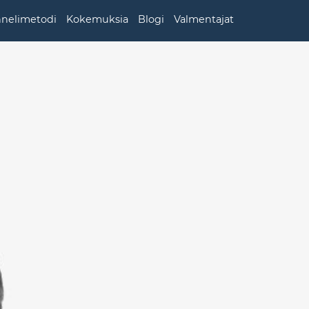
nnelimetodi
Kokemuksia
Blogi
Valmentajat